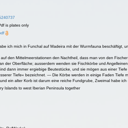
/45240737
f is plates only
pdf
 ich mich in Funchal auf Madeira mit der Wurmfauna beschäftigt, unte
 auf den Mittelmeerstationen den Nachtheil, dass man von den Fischern
 der Oberfläche; ausserdem wenden sie Fischkörbe und Angelleinen an. 
s sind dann immer ergiebige Beutestücke, und sie mögen aus einer Tie
grösserer Tiefe« bezeichnet. — Die Körbe werden in einige Faden Tiefe
an, und ein alter Korb ist darum eine reiche Fundgrube, Zweimal habe ic
ry Islands to west Iberian Peninsula together