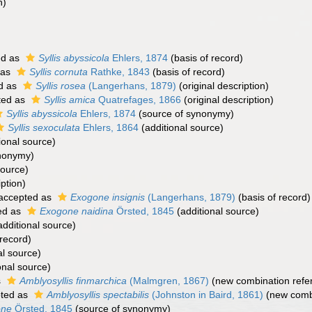
n)
ed as
Syllis abyssicola
Ehlers, 1874
(basis of record)
 as
Syllis cornuta
Rathke, 1843
(basis of record)
d as
Syllis rosea
(Langerhans, 1879)
(original description)
ted as
Syllis amica
Quatrefages, 1866
(original description)
Syllis abyssicola
Ehlers, 1874
(source of synonymy)
Syllis sexoculata
Ehlers, 1864
(additional source)
ional source)
nonymy)
source)
iption)
accepted as
Exogone insignis
(Langerhans, 1879)
(basis of record)
ed as
Exogone naidina
Örsted, 1845
(additional source)
dditional source)
 record)
al source)
onal source)
s
Amblyosyllis finmarchica
(Malmgren, 1867)
(new combination refe
ted as
Amblyosyllis spectabilis
(Johnston in Baird, 1861)
(new combi
one
Örsted, 1845
(source of synonymy)