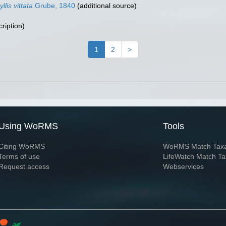
yllis vittata
Grube, 1840
(additional source)
cription)
1
2
>
Using WoRMS
Tools
Citing WoRMS
WoRMS Match Tax
Terms of use
LifeWatch Match Ta
Request access
Webservices