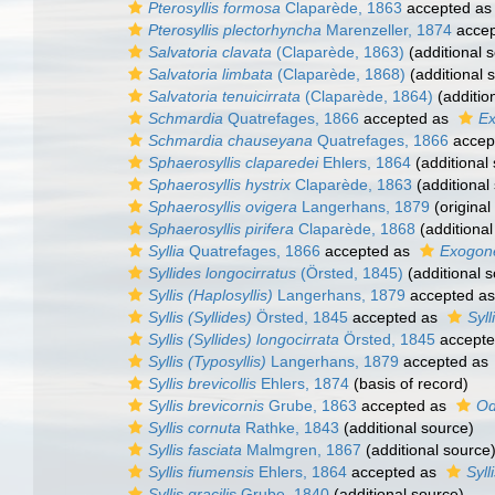
Pterosyllis formosa
Claparède, 1863
accepted a
Pterosyllis plectorhyncha
Marenzeller, 1874
accep
Salvatoria clavata
(Claparède, 1863)
(additional 
Salvatoria limbata
(Claparède, 1868)
(additional 
Salvatoria tenuicirrata
(Claparède, 1864)
(additio
Schmardia
Quatrefages, 1866
accepted as
E
Schmardia chauseyana
Quatrefages, 1866
accep
Sphaerosyllis claparedei
Ehlers, 1864
(additional
Sphaerosyllis hystrix
Claparède, 1863
(additional
Sphaerosyllis ovigera
Langerhans, 1879
(original
Sphaerosyllis pirifera
Claparède, 1868
(additional
Syllia
Quatrefages, 1866
accepted as
Exogon
Syllides longocirratus
(Örsted, 1845)
(additional 
Syllis (Haplosyllis)
Langerhans, 1879
accepted a
Syllis (Syllides)
Örsted, 1845
accepted as
Syll
Syllis (Syllides) longocirrata
Örsted, 1845
accept
Syllis (Typosyllis)
Langerhans, 1879
accepted as
Syllis brevicollis
Ehlers, 1874
(basis of record)
Syllis brevicornis
Grube, 1863
accepted as
Od
Syllis cornuta
Rathke, 1843
(additional source)
Syllis fasciata
Malmgren, 1867
(additional source
Syllis fiumensis
Ehlers, 1864
accepted as
Syll
Syllis gracilis
Grube, 1840
(additional source)