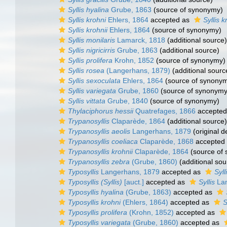
Syllis hyalina
Grube, 1863
(source of synonymy)
Syllis krohni
Ehlers, 1864
accepted as
Syllis k
Syllis krohnii
Ehlers, 1864
(source of synonymy)
Syllis monilaris
Lamarck, 1818
(additional source)
Syllis nigricirris
Grube, 1863
(additional source)
Syllis prolifera
Krohn, 1852
(source of synonymy)
Syllis rosea
(Langerhans, 1879)
(additional sourc
Syllis sexoculata
Ehlers, 1864
(source of synony
Syllis variegata
Grube, 1860
(source of synonymy
Syllis vittata
Grube, 1840
(source of synonymy)
Thylaciphorus hessii
Quatrefages, 1866
accepted
Trypanosyllis
Claparède, 1864
(additional source)
Trypanosyllis aeolis
Langerhans, 1879
(original d
Trypanosyllis coeliaca
Claparède, 1868
accepted
Trypanosyllis krohnii
Claparède, 1864
(source of
Trypanosyllis zebra
(Grube, 1860)
(additional sou
Typosyllis
Langerhans, 1879
accepted as
Syll
Typosyllis (Syllis)
[auct.]
accepted as
Syllis
Lam
Typosyllis hyalina
(Grube, 1863)
accepted as
Typosyllis krohni
(Ehlers, 1864)
accepted as
S
Typosyllis prolifera
(Krohn, 1852)
accepted as
Typosyllis variegata
(Grube, 1860)
accepted as