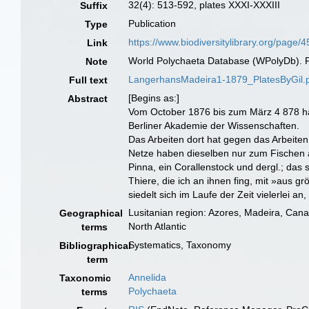
32(4): 513-592, plates XXXI-XXXIII
Suffix
Publication
Type
https://www.biodiversitylibrary.org/page
Link
World Polychaeta Database (WPolyDb). Pd
Note
LangerhansMadeira1-1879_PlatesByGil.
Full text
[Begins as:]
Abstract
Vom October 1876 bis zum März 4 878 habe
Berliner Akademie der Wissenschaften.
Das Arbeiten dort hat gegen das Arbeiten
Netze haben dieselben nur zum Fischen an
Pinna, ein Corallenstock und dergl.; da
Thiere, die ich an ihnen fing, mit »aus 
siedelt sich im Laufe der Zeit vielerlei 
Lusitanian region: Azores, Madeira, Cana
Geographical
North Atlantic
terms
Systematics, Taxonomy
Bibliographical
term
Annelida
Taxonomic
Polychaeta
terms