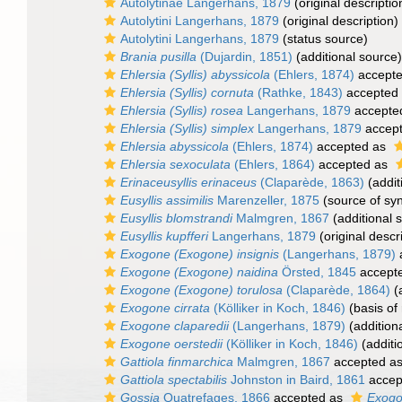
Autolytinae Langerhans, 1879
(original descriptio
Autolytini Langerhans, 1879
(original description)
Autolytini Langerhans, 1879
(status source)
Brania pusilla
(Dujardin, 1851)
(additional source)
Ehlersia (Syllis) abyssicola
(Ehlers, 1874)
accept
Ehlersia (Syllis) cornuta
(Rathke, 1843)
accepted
Ehlersia (Syllis) rosea
Langerhans, 1879
accepte
Ehlersia (Syllis) simplex
Langerhans, 1879
accep
Ehlersia abyssicola
(Ehlers, 1874)
accepted as
Ehlersia sexoculata
(Ehlers, 1864)
accepted as
Erinaceusyllis erinaceus
(Claparède, 1863)
(addit
Eusyllis assimilis
Marenzeller, 1875
(source of sy
Eusyllis blomstrandi
Malmgren, 1867
(additional 
Eusyllis kupfferi
Langerhans, 1879
(original descr
Exogone (Exogone) insignis
(Langerhans, 1879)
Exogone (Exogone) naidina
Örsted, 1845
accept
Exogone (Exogone) torulosa
(Claparède, 1864)
(a
Exogone cirrata
(Kölliker in Koch, 1846)
(basis of
Exogone claparedii
(Langerhans, 1879)
(addition
Exogone oerstedii
(Kölliker in Koch, 1846)
(additi
Gattiola finmarchica
Malmgren, 1867
accepted a
Gattiola spectabilis
Johnston in Baird, 1861
accep
Gossia
Quatrefages, 1866
accepted as
Exog