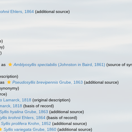
rohnii
Ehlers, 1864
(additional source)
e)
my)
)
 as
Amblyosyllis spectabilis
(Johnston in Baird, 1861)
(source of s
escription)
 as
Pseudosyllis brevipennis
Grube, 1863
(additional source)
 synonymy)
rce)
is
Lamarck, 1818
(original description)
arck, 1818
(basis of record)
Syllis hyalina
Grube, 1863
(additional source)
yllis krohnii
Ehlers, 1864
(basis of record)
Syllis prolifera
Krohn, 1852
(additional source)
Syllis variegata
Grube, 1860
(additional source)