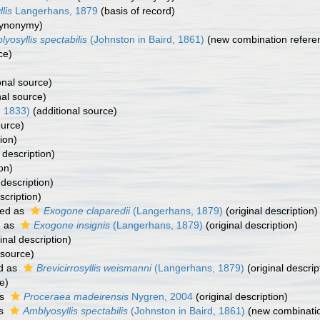
lis
Langerhans, 1879
(basis of record)
synonymy)
yosyllis spectabilis
(Johnston in Baird, 1861)
(new combination refere
ce)
onal source)
nal source)
, 1833)
(additional source)
ource)
ion)
 description)
on)
 description)
scription)
ed as
Exogone claparedii
(Langerhans, 1879)
(original description)
d as
Exogone insignis
(Langerhans, 1879)
(original description)
inal description)
 source)
d as
Brevicirrosyllis weismanni
(Langerhans, 1879)
(original descrip
e)
as
Proceraea madeirensis
Nygren, 2004
(original description)
as
Amblyosyllis spectabilis
(Johnston in Baird, 1861)
(new combinatio