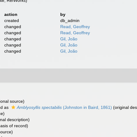
te, RefWorks)
action
by
created
db_admin
changed
Read, Geoffrey
changed
Read, Geoffrey
changed
Gil, João
changed
Gil, João
changed
Gil, João
ional source)
ed as
Amblyosyllis spectabilis
(Johnston in Baird, 1861)
(original des
ce)
inal description)
asis of record)
source)