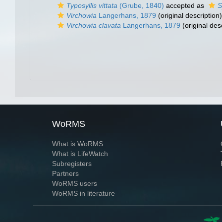
Typosyllis vittata
(Grube, 1840)
accepted as
S
Virchowia
Langerhans, 1879
(original description)
Virchowia clavata
Langerhans, 1879
(original des
WoRMS
What is WoRMS
What is LifeWatch
Subregisters
Partners
WoRMS users
WoRMS in literature