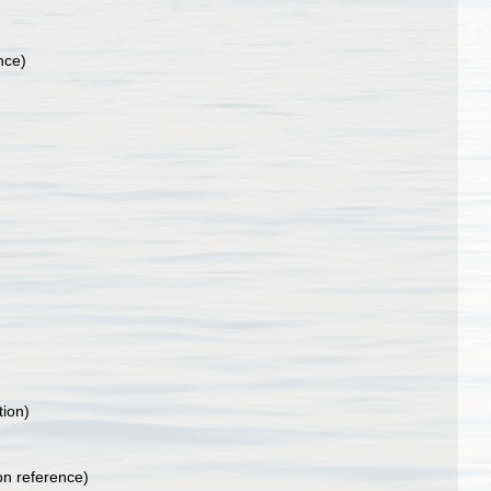
nce)
tion)
n reference)