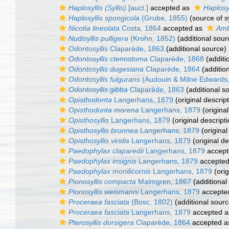
Haplosyllis (Syllis)
[auct.]
accepted as
Haplosyl
Haplosyllis spongicola
(Grube, 1855)
(source of 
Nicotia lineolata
Costa, 1864
accepted as
Ambl
Nudisyllis pulligera
(Krohn, 1852)
(additional sour
Odontosyllis
Claparède, 1863
(additional source)
Odontosyllis ctenostoma
Claparède, 1868
(additi
Odontosyllis dugesiana
Claparède, 1864
(additio
Odontosyllis fulgurans
(Audouin & Milne Edwards
Odontosyllis gibba
Claparède, 1863
(additional s
Opisthodonta
Langerhans, 1879
(original descript
Opisthodonta morena
Langerhans, 1879
(original
Opisthosyllis
Langerhans, 1879
(original descripti
Opisthosyllis brunnea
Langerhans, 1879
(original
Opisthosyllis viridis
Langerhans, 1879
(original de
Paedophylax claparedii
Langerhans, 1879
accept
Paedophylax insignis
Langerhans, 1879
accepte
Paedophylax monilicornis
Langerhans, 1879
(orig
Pionosyllis compacta
Malmgren, 1867
(additional
Pionosyllis weismanni
Langerhans, 1879
accepte
Proceraea fasciata
(Bosc, 1802)
(additional sourc
Proceraea fasciata
Langerhans, 1879
accepted 
Pterosyllis dorsigera
Claparède, 1864
accepted 