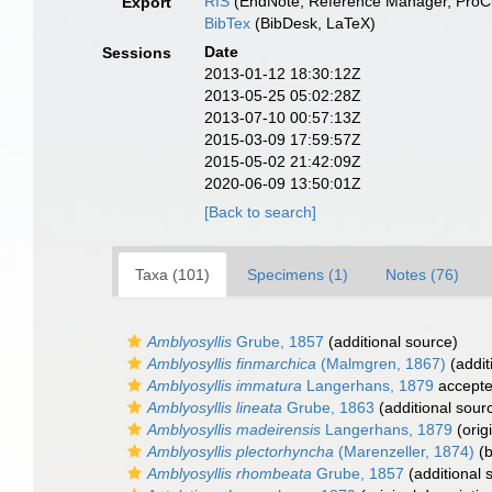
RIS
(EndNote, Reference Manager, ProCi
Export
BibTex
(BibDesk, LaTeX)
Date
Sessions
2013-01-12 18:30:12Z
2013-05-25 05:02:28Z
2013-07-10 00:57:13Z
2015-03-09 17:59:57Z
2015-05-02 21:42:09Z
2020-06-09 13:50:01Z
[Back to search]
Taxa (101)
Specimens (1)
Notes (76)
Amblyosyllis
Grube, 1857
(additional source)
Amblyosyllis finmarchica
(Malmgren, 1867)
(addit
Amblyosyllis immatura
Langerhans, 1879
accept
Amblyosyllis lineata
Grube, 1863
(additional sour
Amblyosyllis madeirensis
Langerhans, 1879
(orig
Amblyosyllis plectorhyncha
(Marenzeller, 1874)
(b
Amblyosyllis rhombeata
Grube, 1857
(additional 