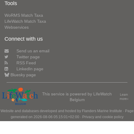
Tools
WoRMS Match Taxa
LifeWatch Match Taxa
Webservices
Connect with us
Send us an email
Twitter page
RSS Feed
LinkedIn page
Bluesky page
This service is powered by LifeWatch
Learn
Belgium
more»
Website and databases developed and hosted by
Flanders Marine Institute
· Page
generated on 2026-08-06 05:15:01+02:00 ·
Privacy and cookie policy