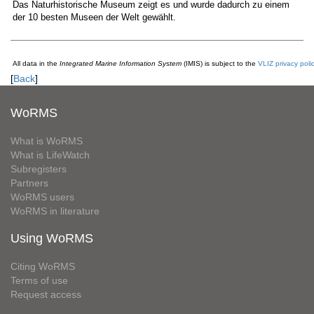
Das Naturhistorische Museum zeigt es und wurde dadurch zu einem
der 10 besten Museen der Welt gewählt.
All data in the
Integrated Marine Information System
(IMIS) is subject to the
VLIZ privacy poli
[
Back
]
WoRMS
What is WoRMS
What is LifeWatch
Subregisters
Partners
WoRMS users
WoRMS in literature
Using WoRMS
Citing WoRMS
Terms of use
Request access