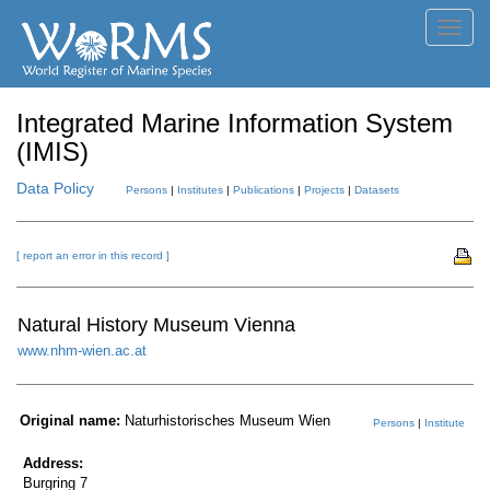
Toggl
navig
Integrated Marine Information System
(IMIS)
Data Policy
Persons
|
Institutes
|
Publications
|
Projects
|
Datasets
[ report an error in this record ]
Natural History Museum Vienna
www.nhm-wien.ac.at
Original name:
Naturhistorisches Museum Wien
Persons
|
Institute
Address:
Burgring 7