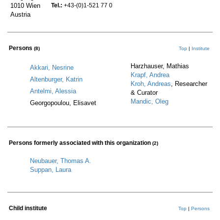
1010 Wien
Tel.:
+43-(0)1-521 77 0
Austria
Persons
(8)
Top
|
Institute
Harzhauser, Mathias
Akkari, Nesrine
Krapf, Andrea
Altenburger, Katrin
Kroh, Andreas
, Researcher
Antelmi, Alessia
& Curator
Mandic, Oleg
Georgopoulou, Elisavet
Persons formerly associated with this organization
(2)
Neubauer, Thomas A.
Suppan, Laura
Child institute
Top
|
Persons