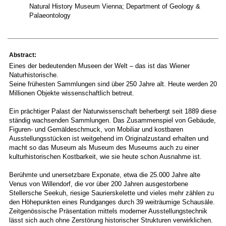
Natural History Museum Vienna; Department of Geology &
Palaeontology
Abstract:
Eines der bedeutenden Museen der Welt – das ist das Wiener
Naturhistorische.
Seine frühesten Sammlungen sind über 250 Jahre alt. Heute werden 20
Millionen Objekte wissenschaftlich betreut.
Ein prächtiger Palast der Naturwissenschaft beherbergt seit 1889 diese
ständig wachsenden Sammlungen. Das Zusammenspiel von Gebäude,
Figuren- und Gemäldeschmuck, von Mobiliar und kostbaren
Ausstellungsstücken ist weitgehend im Originalzustand erhalten und
macht so das Museum als Museum des Museums auch zu einer
kulturhistorischen Kostbarkeit, wie sie heute schon Ausnahme ist.
Berühmte und unersetzbare Exponate, etwa die 25.000 Jahre alte
Venus von Willendorf, die vor über 200 Jahren ausgestorbene
Stellersche Seekuh, riesige Saurierskelette und vieles mehr zählen zu
den Höhepunkten eines Rundganges durch 39 weiträumige Schausäle.
Zeitgenössische Präsentation mittels moderner Ausstellungstechnik
lässt sich auch ohne Zerstörung historischer Strukturen verwirklichen.