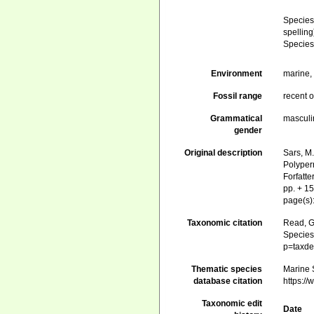
Specie
spelling
Specie
Environment
marine
Fossil range
recent o
Grammatical
masculi
gender
Original description
Sars, M
Polyper
Forfatt
pp. + 15
page(s)
Taxonomic citation
Read, G
Species 
p=taxde
Thematic species
Marine S
database citation
https:/
Taxonomic edit
Date