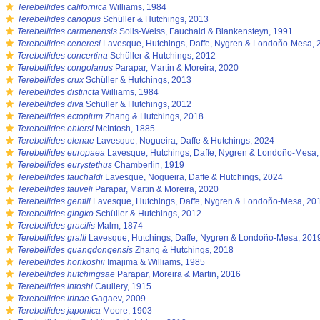
s
Terebellides californica
Williams, 1984
s
Terebellides canopus
Schüller & Hutchings, 2013
s
Terebellides carmenensis
Solis-Weiss, Fauchald & Blankensteyn, 1991
s
Terebellides ceneresi
Lavesque, Hutchings, Daffe, Nygren & Londoño-Mesa, 
s
Terebellides concertina
Schüller & Hutchings, 2012
s
Terebellides congolanus
Parapar, Martin & Moreira, 2020
s
Terebellides crux
Schüller & Hutchings, 2013
s
Terebellides distincta
Williams, 1984
s
Terebellides diva
Schüller & Hutchings, 2012
s
Terebellides ectopium
Zhang & Hutchings, 2018
s
Terebellides ehlersi
McIntosh, 1885
s
Terebellides elenae
Lavesque, Nogueira, Daffe & Hutchings, 2024
s
Terebellides europaea
Lavesque, Hutchings, Daffe, Nygren & Londoño-Mesa,
s
Terebellides eurystethus
Chamberlin, 1919
s
Terebellides fauchaldi
Lavesque, Nogueira, Daffe & Hutchings, 2024
s
Terebellides fauveli
Parapar, Martin & Moreira, 2020
s
Terebellides gentili
Lavesque, Hutchings, Daffe, Nygren & Londoño-Mesa, 20
s
Terebellides gingko
Schüller & Hutchings, 2012
s
Terebellides gracilis
Malm, 1874
s
Terebellides gralli
Lavesque, Hutchings, Daffe, Nygren & Londoño-Mesa, 201
s
Terebellides guangdongensis
Zhang & Hutchings, 2018
s
Terebellides horikoshii
Imajima & Williams, 1985
s
Terebellides hutchingsae
Parapar, Moreira & Martin, 2016
s
Terebellides intoshi
Caullery, 1915
s
Terebellides irinae
Gagaev, 2009
s
Terebellides japonica
Moore, 1903