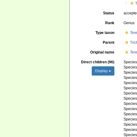
Status
accept
Rank
Genus
Type taxon
Tere
Parent
Tri
Original name
Tere
Direct children (96)
Specie
Specie
Display
Specie
Specie
Specie
Specie
Specie
Specie
Specie
Specie
Specie
Specie
Specie
Specie
Specie