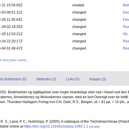
-21 15:54:05Z
created
Bel
-03 06:51:11Z
changed
Dec
-26 11:36:43Z
changed
Fau
-28 02:19:35Z
changed
Rea
-29 12:03:21Z
changed
Gil
-24 22:20:17Z
changed
Rea
-04 01:48:47Z
changed
Rea
c tree]
[clear cache]
 distribution (0)
Attributes (3)
Links (5)
Images (3)
835). Beskrivelser og Iagttagelser over nogle moerkelige eller nye i Havet ved den
ternes, Annelidernes og Molluskernes classer, med en kort Oversigt over de hidtil
. Thorstein Hallagers Forlag hos Chr. Dahl, R.S., Bergen, xii + 81 pp. + 15 pls.
,
a
. R. S.; Lana, P. C.; Hutchings, P. (2005). A catalogue of the Trichobranchinae (Polyc
ilable online at
https://doi.org/10.11646/zootaxa.1065.1.1
[details]