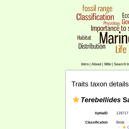
Intro
|
About
|
Wiki
|
Search tr
Traits taxon details
Terebellides
Sa
AphiaID
12971
Classification
Biota