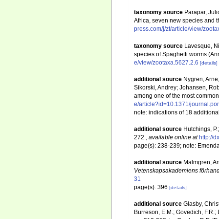
taxonomy source
Parapar, Juli
Africa, seven new species and t
press.com/j/zt/article/view/zoot
taxonomy source
Lavesque, Nic
species of Spaghetti worms (Anne
e/view/zootaxa.5627.2.6
[details]
additional source
Nygren, Arne;
Sikorski, Andrey; Johansen, Rob
among one of the most common a
e/article?id=10.1371/journal.p
note: indications of 18 addition
additional source
Hutchings, P.
272.
,
available online at
http://
page(s): 238-239; note: Emenda
additional source
Malmgren, And
Vetenskapsakademiens förhandl
31
page(s): 396
[details]
additional source
Glasby, Chris
Burreson, E.M.; Govedich, F.R.;