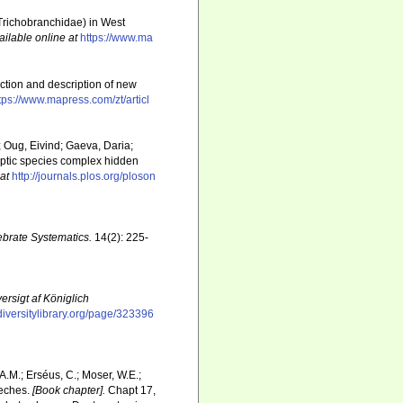
Trichobranchidae) in West
ailable online at
https://www.ma
ection and description of new
tps://www.mapress.com/zt/articl
; Oug, Eivind; Gaeva, Daria;
yptic species complex hidden
at
http://journals.plos.org/ploson
ebrate Systematics.
14(2): 225-
ersigt af Königlich
odiversitylibrary.org/page/323396
A.M.; Erséus, C.; Moser, W.E.;
eeches.
[Book chapter].
Chapt 17,