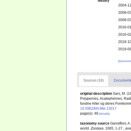
history
2004-12
2008-03
2008-03
2016-01
2016-02
2018-10
2019-09
[taxonomi
Sources (18)
Documented
original description
Sars, M. (1
Polypernes, Acalephernes, Radia
fundne Arter og deres Forekommen
10.5962/bhl.title.13017
page(s): 48
[details]
taxonomy source
Garraffoni, A
world.
Zootaxa.
1065, 1-27.
,
ava