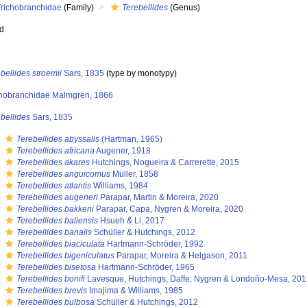
Trichobranchidae
(Family)
Terebellides
(Genus)
ed
bellides stroemii
Sars, 1835
(type by monotypy)
chobranchidae Malmgren, 1866
bellides
Sars, 1835
s
Terebellides abyssalis
(Hartman, 1965)
s
Terebellides africana
Augener, 1918
s
Terebellides akares
Hutchings, Nogueira & Carrerette, 2015
s
Terebellides anguicomus
Müller, 1858
s
Terebellides atlantis
Williams, 1984
s
Terebellides augeneri
Parapar, Martin & Moreira, 2020
s
Terebellides bakkeni
Parapar, Capa, Nygren & Moreira, 2020
s
Terebellides baliensis
Hsueh & Li, 2017
s
Terebellides banalis
Schüller & Hutchings, 2012
s
Terebellides biaciculata
Hartmann-Schröder, 1992
s
Terebellides bigeniculatus
Parapar, Moreira & Helgason, 2011
s
Terebellides bisetosa
Hartmann-Schröder, 1965
s
Terebellides bonifi
Lavesque, Hutchings, Daffe, Nygren & Londoño-Mesa, 20
s
Terebellides brevis
Imajima & Williams, 1985
s
Terebellides bulbosa
Schüller & Hutchings, 2012