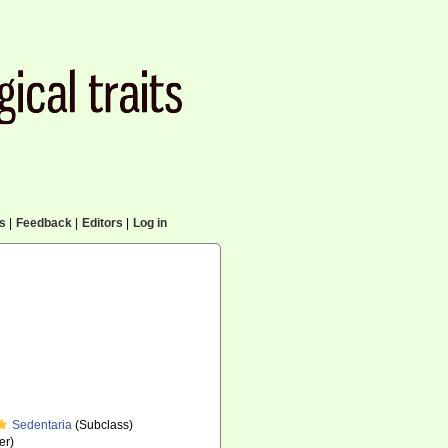
cs
|
Feedback
|
Editors
|
Log in
Sedentaria
(Subclass)
er)