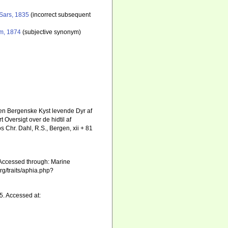
Sars, 1835
(incorrect subsequent
m, 1874
(subjective synonym)
 den Bergenske Kyst levende Dyr af
Oversigt over de hidtil af
Chr. Dahl, R.S., Bergen, xii + 81
Accessed through: Marine
rg/traits/aphia.php?
5. Accessed at: