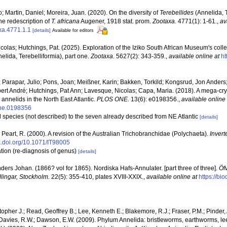
o; Martin, Daniel; Moreira, Juan. (2020). On the diversity of
Terebellides
(Annelida, 
he redescription of
T. africana
Augener, 1918 stat. prom.
Zootaxa.
4771(1): 1-61.
,
av
axa.4771.1.1
[details]
Available for editors
olas; Hutchings, Pat. (2025). Exploration of the Iziko South African Museum's coll
lida, Terebelliformia), part one.
Zootaxa.
5627(2): 343-359.
,
available online at
ht
 Parapar, Julio; Pons, Joan; Meißner, Karin; Bakken, Torkild; Kongsrud, Jon Anders
ert André; Hutchings, Pat Ann; Lavesque, Nicolas; Capa, Maria. (2018). A mega-cr
nnelids in the North East Atlantic.
PLOS ONE.
13(6): e0198356.
,
available online 
one.0198356
al species (not described) to the seven already described from NE Atlantic
[details]
; Peart, R. (2000). A revision of the Australian Trichobranchidae (Polychaeta).
Invert
dx.doi.org/10.1071/IT98005
tion (re-diagnosis of genus)
[details]
ers Johan. (1866? vol for 1865). Nordiska Hafs-Annulater. [part three of three].
Öfv
ingar, Stockholm.
22(5): 355-410, plates XVIII-XXIX.
,
available online at
https://bi
topher J.; Read, Geoffrey B.; Lee, Kenneth E.; Blakemore, R.J.; Fraser, P.M.; Pinder, 
 Davies, R.W.; Dawson, E.W. (2009). Phylum Annelida: bristleworms, earthworms, l