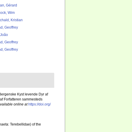
lan, Gérard
ock, Wim
chald, Kristian
d, Geoffrey
, João
d, Geoffrey
d, Geoffrey
 Bergenske Kyst levende Dyr af
 af Forfatteren sammesteds
vailable online at
https://doi.org/
haeta: Terebellidae) of the