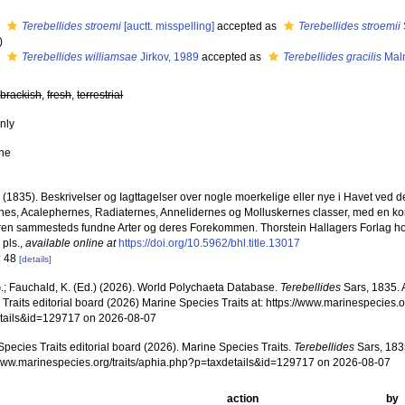
s
Terebellides stroemi
[auctt. misspelling]
accepted as
Terebellides stroemii
)
s
Terebellides williamsae
Jirkov, 1989
accepted as
Terebellides gracilis
Mal
,
brackish
,
fresh
,
terrestrial
nly
ne
. (1835). Beskrivelser og Iagttagelser over nogle moerkelige eller nye i Havet ved
nes, Acalephernes, Radiaternes, Annelidernes og Molluskernes classer, med en kort 
eren sammesteds fundne Arter og deres Forekommen. Thorstein Hallagers Forlag hos 
 pls.
,
available online at
https://doi.org/10.5962/bhl.title.13017
: 48
[details]
.; Fauchald, K. (Ed.) (2026). World Polychaeta Database.
Terebellides
Sars, 1835. 
Traits editorial board (2026) Marine Species Traits at: https://www.marinespecies.o
tails&id=129717 on 2026-08-07
pecies Traits editorial board (2026). Marine Species Traits.
Terebellides
Sars, 183
/www.marinespecies.org/traits/aphia.php?p=taxdetails&id=129717 on 2026-08-07
action
by