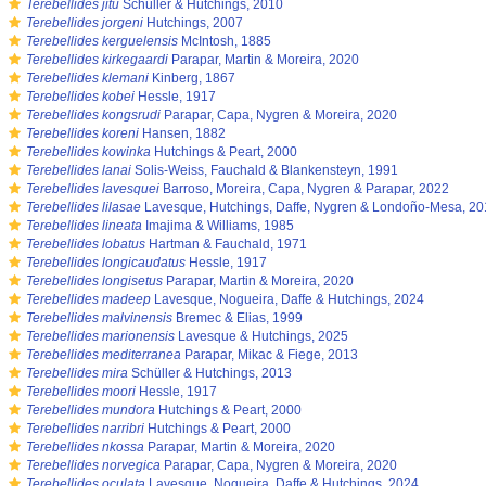
s
Terebellides jitu
Schüller & Hutchings, 2010
s
Terebellides jorgeni
Hutchings, 2007
s
Terebellides kerguelensis
McIntosh, 1885
s
Terebellides kirkegaardi
Parapar, Martin & Moreira, 2020
s
Terebellides klemani
Kinberg, 1867
s
Terebellides kobei
Hessle, 1917
s
Terebellides kongsrudi
Parapar, Capa, Nygren & Moreira, 2020
s
Terebellides koreni
Hansen, 1882
s
Terebellides kowinka
Hutchings & Peart, 2000
s
Terebellides lanai
Solis-Weiss, Fauchald & Blankensteyn, 1991
s
Terebellides lavesquei
Barroso, Moreira, Capa, Nygren & Parapar, 2022
s
Terebellides lilasae
Lavesque, Hutchings, Daffe, Nygren & Londoño-Mesa, 2
s
Terebellides lineata
Imajima & Williams, 1985
s
Terebellides lobatus
Hartman & Fauchald, 1971
s
Terebellides longicaudatus
Hessle, 1917
s
Terebellides longisetus
Parapar, Martin & Moreira, 2020
s
Terebellides madeep
Lavesque, Nogueira, Daffe & Hutchings, 2024
s
Terebellides malvinensis
Bremec & Elias, 1999
s
Terebellides marionensis
Lavesque & Hutchings, 2025
s
Terebellides mediterranea
Parapar, Mikac & Fiege, 2013
s
Terebellides mira
Schüller & Hutchings, 2013
s
Terebellides moori
Hessle, 1917
s
Terebellides mundora
Hutchings & Peart, 2000
s
Terebellides narribri
Hutchings & Peart, 2000
s
Terebellides nkossa
Parapar, Martin & Moreira, 2020
s
Terebellides norvegica
Parapar, Capa, Nygren & Moreira, 2020
s
Terebellides oculata
Lavesque, Nogueira, Daffe & Hutchings, 2024