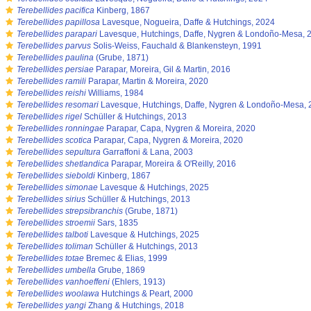
s
Terebellides pacifica
Kinberg, 1867
s
Terebellides papillosa
Lavesque, Nogueira, Daffe & Hutchings, 2024
s
Terebellides parapari
Lavesque, Hutchings, Daffe, Nygren & Londoño-Mesa, 
s
Terebellides parvus
Solis-Weiss, Fauchald & Blankensteyn, 1991
s
Terebellides paulina
(Grube, 1871)
s
Terebellides persiae
Parapar, Moreira, Gil & Martin, 2016
s
Terebellides ramili
Parapar, Martin & Moreira, 2020
s
Terebellides reishi
Williams, 1984
s
Terebellides resomari
Lavesque, Hutchings, Daffe, Nygren & Londoño-Mesa,
s
Terebellides rigel
Schüller & Hutchings, 2013
s
Terebellides ronningae
Parapar, Capa, Nygren & Moreira, 2020
s
Terebellides scotica
Parapar, Capa, Nygren & Moreira, 2020
s
Terebellides sepultura
Garraffoni & Lana, 2003
s
Terebellides shetlandica
Parapar, Moreira & O'Reilly, 2016
s
Terebellides sieboldi
Kinberg, 1867
s
Terebellides simonae
Lavesque & Hutchings, 2025
s
Terebellides sirius
Schüller & Hutchings, 2013
s
Terebellides strepsibranchis
(Grube, 1871)
s
Terebellides stroemii
Sars, 1835
s
Terebellides talboti
Lavesque & Hutchings, 2025
s
Terebellides toliman
Schüller & Hutchings, 2013
s
Terebellides totae
Bremec & Elias, 1999
s
Terebellides umbella
Grube, 1869
s
Terebellides vanhoeffeni
(Ehlers, 1913)
s
Terebellides woolawa
Hutchings & Peart, 2000
s
Terebellides yangi
Zhang & Hutchings, 2018