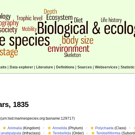
aits
|
Data explorer
|
Literature
|
Definitions
|
Sources
|
Webservices
|
Statisti
rs, 1835
7
(urn:lsid:marinespecies.org:taxname:129717)
Animalia
(Kingdom)
Annelida
(Phylum)
Polychaeta
(Class)
Canalipalpata
(Infraclass)
Terebellida
(Order)
Terebelliformia
(Subord