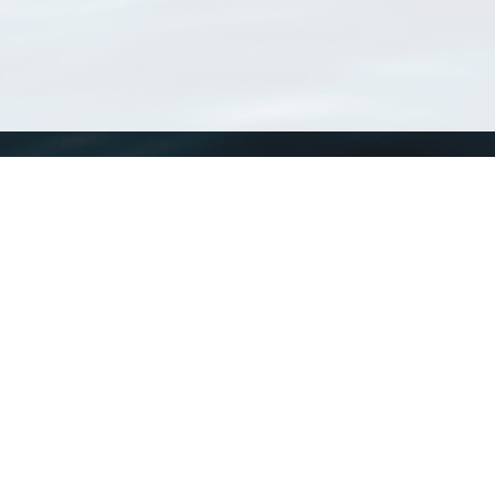
WoRMS
What is WoRMS
What is LifeWatch
Subregisters
Partners
WoRMS users
WoRMS in literature