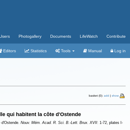
Users
Photogallery
Documents
LifeWatch
Contribute
Editors
Statistics
Tools
Manual
Log in
basket (0):
add
|
show
lle qui habitent la côte d'Ostende
te d'Ostende.
Nouv. Mém. Acad. R. Sci. B.-Lett. Brux. XVII
: 1-72, plates I-