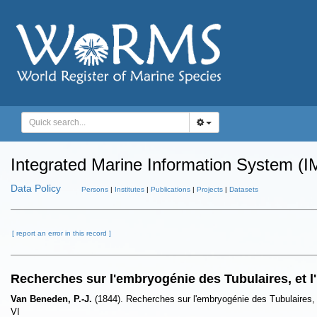
Integrated Marine Information System (I
Data Policy
Persons
|
Institutes
|
Publications
|
Projects
|
Datasets
[ report an error in this record ]
Recherches sur l'embryogénie des Tubulaires, et l'h
Van Beneden, P.-J.
(1844). Recherches sur l'embryogénie des Tubulaires, et
VI