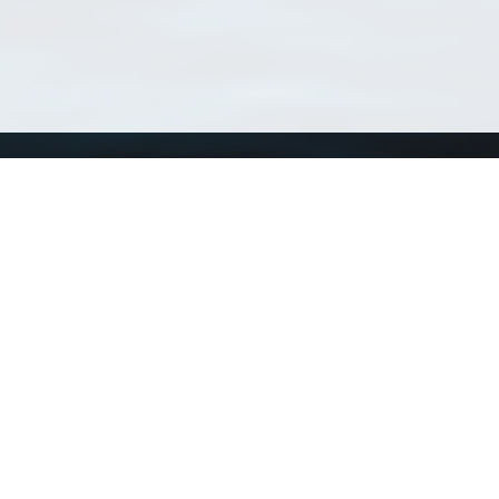
Using WoRMS
Tools
Citing WoRMS
WoRMS 
Terms of use
LifeWat
Request access
Webser
Connect with us
Send us an email
Twitter page
RSS Feed
LinkedIn page
Bluesky page