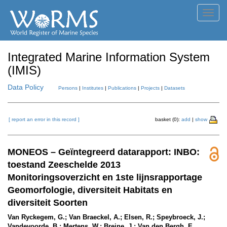
Toggl
navig
Integrated Marine Information System
(IMIS)
Data Policy
Persons
|
Institutes
|
Publications
|
Projects
|
Datasets
[ report an error in this record ]
basket (0):
add
|
show
MONEOS – Geïntegreerd datarapport: INBO:
toestand Zeeschelde 2013
Monitoringsoverzicht en 1ste lijnsrapportage
Geomorfologie, diversiteit Habitats en
diversiteit Soorten
Van Ryckegem, G.; Van Braeckel, A.; Elsen, R.; Speybroeck, J.;
Vandevoorde, B.; Mertens, W.; Breine, J.; Van den Bergh, E.