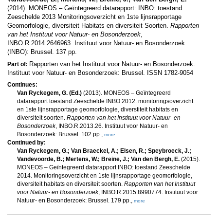
(2014). MONEOS – Geïntegreerd datarapport: INBO: toestand
Zeeschelde 2013 Monitoringsoverzicht en 1ste lijnsrapportage
Geomorfologie, diversiteit Habitats en diversiteit Soorten.
Rapporten
van het Instituut voor Natuur- en Bosonderzoek
,
INBO.R.2014.2646963. Instituut voor Natuur- en Bosonderzoek
(INBO): Brussel. 137 pp.
Rapporten van het Instituut voor Natuur- en Bosonderzoek.
Part of:
Instituut voor Natuur- en Bosonderzoek: Brussel. ISSN 1782-9054
Continues:
Van Ryckegem, G. (Ed.)
(2013). MONEOS – Geïntegreerd
datarapport toestand Zeeschelde INBO 2012: monitoringsoverzicht
en 1ste lijnsrapportage geomorfologie, diverstiteit habitats en
diversiteit soorten.
Rapporten van het Instituut voor Natuur- en
Bosonderzoek
, INBO.R.2013.26. Instituut voor Natuur- en
Bosonderzoek: Brussel. 102 pp.,
more
Continued by:
Van Ryckegem, G.; Van Braeckel, A.; Elsen, R.; Speybroeck, J.;
Vandevoorde, B.; Mertens, W.; Breine, J.; Van den Bergh, E.
(2015).
MONEOS – Geïntegreerd datarapport INBO: toestand Zeeschelde
2014. Monitoringsoverzicht en 1ste lijnsrapportage geomorfologie,
diversiteit habitats en diversiteit soorten.
Rapporten van het Instituut
voor Natuur- en Bosonderzoek
, INBO.R.2015.8990774. Instituut voor
Natuur- en Bosonderzoek: Brussel. 179 pp.,
more