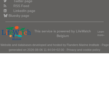
Twitter page
RSS Feed
LinkedIn page
Bluesky page
This service is powered by LifeWatch
Learn
Belgium
more»
Website and databases developed and hosted by
Flanders Marine Institute
· Page
generated on 2026-08-06 11:44:04+02:00 ·
Privacy and cookie policy