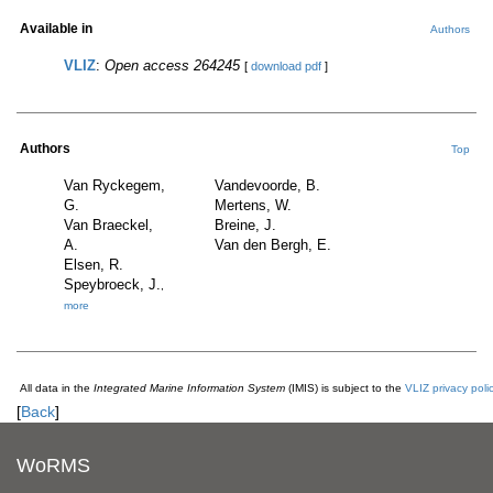
Available in
Authors
VLIZ
:
Open access 264245
[
download pdf
]
Authors
Top
Van Ryckegem,
Vandevoorde, B.
G.
Mertens, W.
Van Braeckel,
Breine, J.
A.
Van den Bergh, E.
Elsen, R.
Speybroeck, J.
,
more
All data in the
Integrated Marine Information System
(IMIS) is subject to the
VLIZ privacy poli
[
Back
]
WoRMS