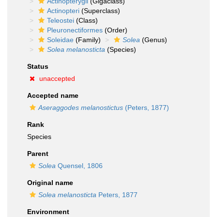
Actinopterygii
(Gigaclass)
Actinopteri
(Superclass)
Teleostei
(Class)
Pleuronectiformes
(Order)
Soleidae
(Family)
Solea
(Genus)
Solea melanosticta
(Species)
Status
unaccepted
Accepted name
Aseraggodes melanostictus
(Peters, 1877)
Rank
Species
Parent
Solea
Quensel, 1806
Original name
Solea melanosticta
Peters, 1877
Environment