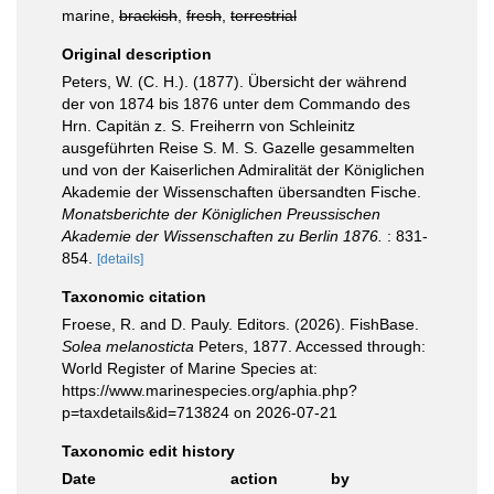
marine,
brackish
,
fresh
,
terrestrial
Original description
Peters, W. (C. H.). (1877). Übersicht der während
der von 1874 bis 1876 unter dem Commando des
Hrn. Capitän z. S. Freiherrn von Schleinitz
ausgeführten Reise S. M. S. Gazelle gesammelten
und von der Kaiserlichen Admiralität der Königlichen
Akademie der Wissenschaften übersandten Fische.
Monatsberichte der Königlichen Preussischen
Akademie der Wissenschaften zu Berlin 1876.
: 831-
854.
[details]
Taxonomic citation
Froese, R. and D. Pauly. Editors. (2026). FishBase.
Solea melanosticta
Peters, 1877. Accessed through:
World Register of Marine Species at:
https://www.marinespecies.org/aphia.php?
p=taxdetails&id=713824 on 2026-07-21
Taxonomic edit history
Date
action
by