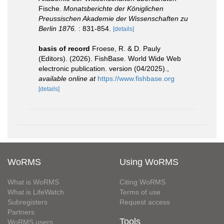
Fische.
Monatsberichte der Königlichen
Preussischen Akademie der Wissenschaften zu
Berlin 1876.
: 831-854.
[details]
basis of record
Froese, R. & D. Pauly
(Editors). (2026). FishBase. World Wide Web
electronic publication. version (04/2025).
,
available online at
https://www.fishbase.org
[details]
WoRMS
Using WoRMS
What is WoRMS
Citing WoRMS
What is LifeWatch
Terms of use
Subregisters
Request access
Partners
Tools
WoRMS users