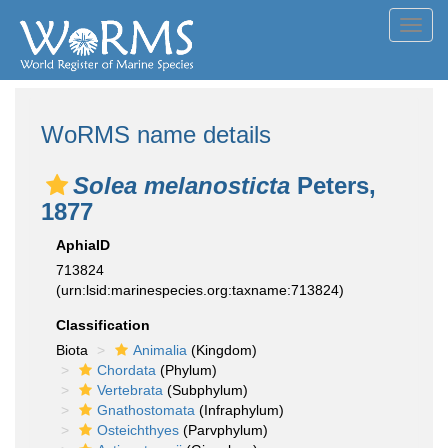
Toggl
navig
WoRMS name details
Solea melanosticta
Peters,
1877
AphiaID
713824
(urn:lsid:marinespecies.org:taxname:713824)
Classification
Biota
Animalia
(Kingdom)
Chordata
(Phylum)
Vertebrata
(Subphylum)
Gnathostomata
(Infraphylum)
Osteichthyes
(Parvphylum)