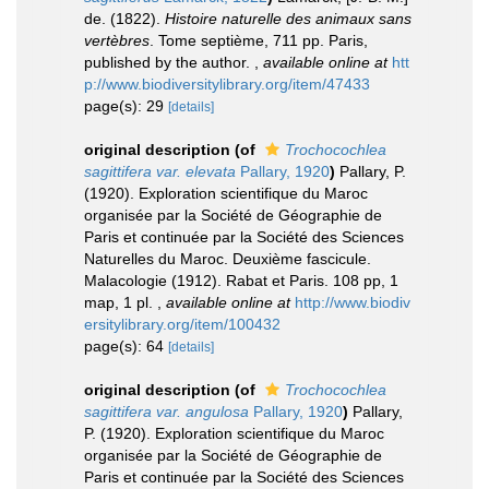
de. (1822).
Histoire naturelle des animaux sans
vertèbres
. Tome septième, 711 pp. Paris,
published by the author.
,
available online at
htt
p://www.biodiversitylibrary.org/item/47433
page(s): 29
[details]
original description
(of
Trochocochlea
sagittifera var. elevata
Pallary, 1920
)
Pallary, P.
(1920). Exploration scientifique du Maroc
organisée par la Société de Géographie de
Paris et continuée par la Société des Sciences
Naturelles du Maroc. Deuxième fascicule.
Malacologie (1912). Rabat et Paris. 108 pp, 1
map, 1 pl.
,
available online at
http://www.biodiv
ersitylibrary.org/item/100432
page(s): 64
[details]
original description
(of
Trochocochlea
sagittifera var. angulosa
Pallary, 1920
)
Pallary,
P. (1920). Exploration scientifique du Maroc
organisée par la Société de Géographie de
Paris et continuée par la Société des Sciences