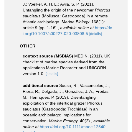
J.; Voelker, A. H. L.; Ávila, S. P. (2021).
Untangling the origin of the newcomer
Phorcus
sauciatus
(Mollusca: Gastropoda) in a remote
Atlantic archipelago.
Marine Biology.
168(1):
article 9 [pp. 1-16].
,
available online at
https://do
i.org/10.1007/s00227-020-03808-5
[details]
OTHER
context source (MSBIAS)
MEDIN. (2011). UK
checklist of marine species derived from the
applications Marine Recorder and UNICORN.
version 1.0.
[details]
additional source
Sousa, R.; Vasconcelos, J.;
Riera, R.; Delgado, J.; González, J. A.; Freitas,
M.; Henriques, P. (2019). Disentangling
exploitation of the intertidal grazer Phorcus
sauciatus (Gastropoda: Trochidae) in an
oceanic archipelago: Implications for
conservation.
Marine Ecology.
40(2).
,
available
online at
https://doi.org/10.1111/maec.12540