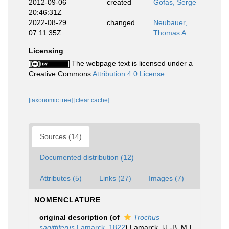
2012-09-06
created
Gofas, Serge
20:46:31Z
2022-08-29
changed
Neubauer,
07:11:35Z
Thomas A.
Licensing
The webpage text is licensed under a
Creative Commons
Attribution 4.0 License
[taxonomic tree]
[clear cache]
Sources (14)
Documented distribution (12)
Attributes (5)
Links (27)
Images (7)
NOMENCLATURE
original description
(of
Trochus
sagittiferus
Lamarck, 1822
)
Lamarck, [J.-B. M.]