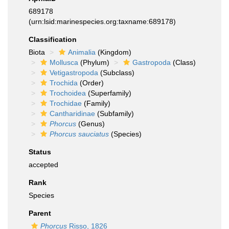
689178
(urn:lsid:marinespecies.org:taxname:689178)
Classification
Biota
Animalia
(Kingdom)
Mollusca
(Phylum)
Gastropoda
(Class)
Vetigastropoda
(Subclass)
Trochida
(Order)
Trochoidea
(Superfamily)
Trochidae
(Family)
Cantharidinae
(Subfamily)
Phorcus
(Genus)
Phorcus sauciatus
(Species)
Status
accepted
Rank
Species
Parent
Phorcus
Risso, 1826