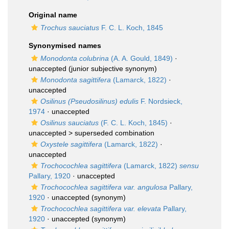
Original name
Trochus sauciatus
F. C. L. Koch, 1845
Synonymised names
Monodonta colubrina
(A. A. Gould, 1849)
·
unaccepted
(junior subjective synonym)
Monodonta sagittifera
(Lamarck, 1822)
·
unaccepted
Osilinus (Pseudosilinus) edulis
F. Nordsieck,
1974
·
unaccepted
Osilinus sauciatus
(F. C. L. Koch, 1845)
·
unaccepted >
superseded combination
Oxystele sagittifera
(Lamarck, 1822)
·
unaccepted
Trochocochlea sagittifera
(Lamarck, 1822)
sensu
Pallary, 1920
·
unaccepted
Trochocochlea sagittifera var. angulosa
Pallary,
1920
·
unaccepted
(synonym)
Trochocochlea sagittifera var. elevata
Pallary,
1920
·
unaccepted
(synonym)