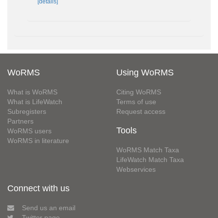
[details]
WoRMS
Using WoRMS
What is WoRMS
Citing WoRMS
What is LifeWatch
Terms of use
Subregisters
Request access
Partners
Tools
WoRMS users
WoRMS in literature
WoRMS Match Taxa
LifeWatch Match Taxa
Webservices
Connect with us
Send us an email
Twitter page