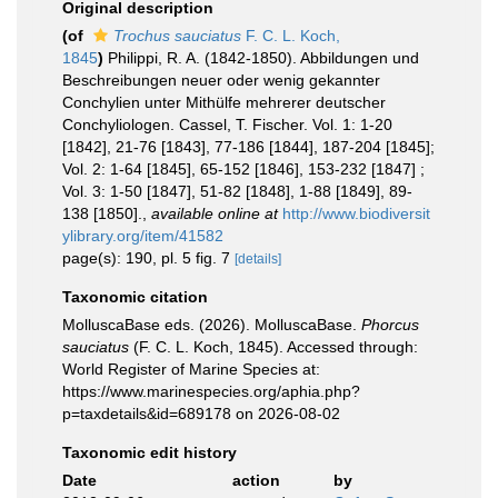
Original description
(of
Trochus sauciatus
F. C. L. Koch,
1845
)
Philippi, R. A. (1842-1850). Abbildungen und
Beschreibungen neuer oder wenig gekannter
Conchylien unter Mithülfe mehrerer deutscher
Conchyliologen. Cassel, T. Fischer. Vol. 1: 1-20
[1842], 21-76 [1843], 77-186 [1844], 187-204 [1845];
Vol. 2: 1-64 [1845], 65-152 [1846], 153-232 [1847] ;
Vol. 3: 1-50 [1847], 51-82 [1848], 1-88 [1849], 89-
138 [1850].
,
available online at
http://www.biodiversit
ylibrary.org/item/41582
page(s): 190, pl. 5 fig. 7
[details]
Taxonomic citation
MolluscaBase eds. (2026). MolluscaBase.
Phorcus
sauciatus
(F. C. L. Koch, 1845). Accessed through:
World Register of Marine Species at:
https://www.marinespecies.org/aphia.php?
p=taxdetails&id=689178 on 2026-08-02
Taxonomic edit history
Date
action
by