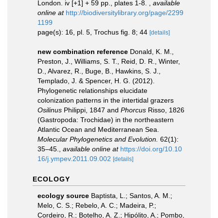
London. iv [+1] + 59 pp., plates 1-8.
,
available
online at
http://biodiversitylibrary.org/page/2299
1199
page(s): 16, pl. 5, Trochus fig. 8; 44
[details]
new combination reference
Donald, K. M.,
Preston, J., Williams, S. T., Reid, D. R., Winter,
D., Alvarez, R., Buge, B., Hawkins, S. J.,
Templado, J. & Spencer, H. G. (2012).
Phylogenetic relationships elucidate
colonization patterns in the intertidal grazers
Osilinus
Philippi, 1847 and
Phorcus
Risso, 1826
(Gastropoda: Trochidae) in the northeastern
Atlantic Ocean and Mediterranean Sea.
Molecular Phylogenetics and Evolution.
62(1):
35–45.
,
available online at
https://doi.org/10.10
16/j.ympev.2011.09.002
[details]
ECOLOGY
ecology source
Baptista, L.; Santos, A. M.;
Melo, C. S.; Rebelo, A. C.; Madeira, P.;
Cordeiro, R.; Botelho, A. Z.; Hipólito, A.; Pombo,