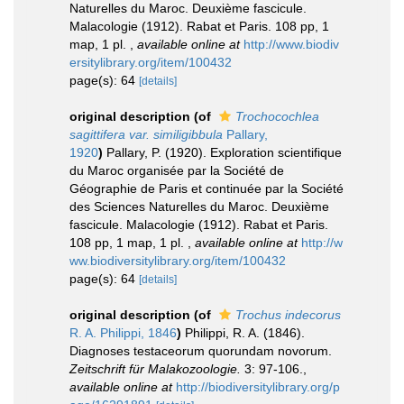
Naturelles du Maroc. Deuxième fascicule.
Malacologie (1912). Rabat et Paris. 108 pp, 1
map, 1 pl.
,
available online at
http://www.biodiv
ersitylibrary.org/item/100432
page(s): 64
[details]
original description
(of
Trochocochlea
sagittifera var. similigibbula
Pallary,
1920
)
Pallary, P. (1920). Exploration scientifique
du Maroc organisée par la Société de
Géographie de Paris et continuée par la Société
des Sciences Naturelles du Maroc. Deuxième
fascicule. Malacologie (1912). Rabat et Paris.
108 pp, 1 map, 1 pl.
,
available online at
http://w
ww.biodiversitylibrary.org/item/100432
page(s): 64
[details]
original description
(of
Trochus indecorus
R. A. Philippi, 1846
)
Philippi, R. A. (1846).
Diagnoses testaceorum quorundam novorum.
Zeitschrift für Malakozoologie.
3: 97-106.
,
available online at
http://biodiversitylibrary.org/p