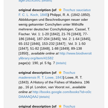
age/16291891
[details]
original description
(of
Trochus sauciatus
F. C. L. Koch, 1845
)
Philippi, R. A. (1842-1850).
Abbildungen und Beschreibungen neuer oder
wenig gekannter Conchylien unter Mithülfe
mehrerer deutscher Conchyliologen. Cassel, T.
Fischer. Vol. 1: 1-20 [1842], 21-76 [1843], 77-
186 [1844], 187-204 [1845]; Vol. 2: 1-64 [1845],
65-152 [1846], 153-232 [1847] ; Vol. 3: 1-50
[1847], 51-82 [1848], 1-88 [1849], 89-138
[1850].
,
available online at
http://www.biodiversit
ylibrary.org/item/41582
page(s): 190, pl. 5 fig. 7
[details]
original description
(of
Trochus
maderensis
R. T. Lowe, 1843
)
Lowe, R. T.
(1843). A History of the Fishes of Madeira. 196
pp., 16 pl. London, van Voorst xvi.
,
available
online at
http://books.google.com/books?id=o0c
DAAAAQAAJ
[details]
original description
(of
Trochus