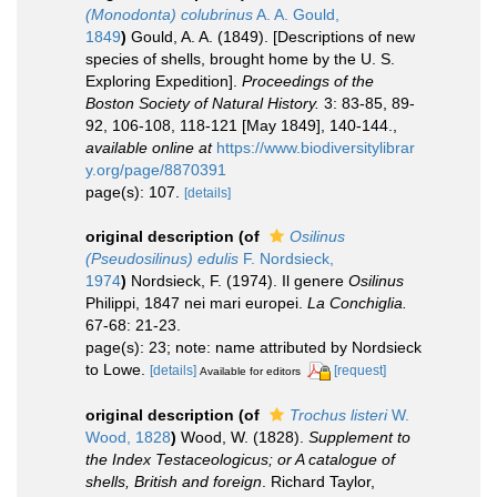
(Monodonta) colubrinus
A. A. Gould,
1849
)
Gould, A. A. (1849). [Descriptions of new
species of shells, brought home by the U. S.
Exploring Expedition].
Proceedings of the
Boston Society of Natural History.
3: 83-85, 89-
92, 106-108, 118-121 [May 1849], 140-144.
,
available online at
https://www.biodiversitylibrar
y.org/page/8870391
page(s): 107.
[details]
original description
(of
Osilinus
(Pseudosilinus) edulis
F. Nordsieck,
1974
)
Nordsieck, F. (1974). Il genere
Osilinus
Philippi, 1847 nei mari europei.
La Conchiglia.
67-68: 21-23.
page(s): 23; note: name attributed by Nordsieck
to Lowe.
[details]
[request]
Available for editors
original description
(of
Trochus listeri
W.
Wood, 1828
)
Wood, W. (1828).
Supplement to
the Index Testaceologicus; or A catalogue of
shells, British and foreign
. Richard Taylor,