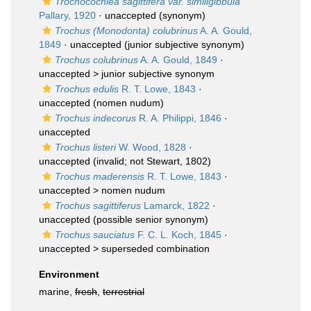
Trochocochlea sagittifera var. similigibbula
Pallary, 1920
·
unaccepted
(synonym)
Trochus (Monodonta) colubrinus
A. A. Gould,
1849
·
unaccepted
(junior subjective synonym)
Trochus colubrinus
A. A. Gould, 1849
·
unaccepted >
junior subjective synonym
Trochus edulis
R. T. Lowe, 1843
·
unaccepted
(nomen nudum)
Trochus indecorus
R. A. Philippi, 1846
·
unaccepted
Trochus listeri
W. Wood, 1828
·
unaccepted
(invalid; not Stewart, 1802)
Trochus maderensis
R. T. Lowe, 1843
·
unaccepted >
nomen nudum
Trochus sagittiferus
Lamarck, 1822
·
unaccepted
(possible senior synonym)
Trochus sauciatus
F. C. L. Koch, 1845
·
unaccepted >
superseded combination
Environment
marine,
fresh
,
terrestrial