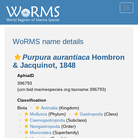
Toggl
navig
WoRMS name details
Purpura aurantiaca
Hombron
& Jacquinot, 1848
AphiaID
396793
(urn:lsid:marinespecies.org:taxname:396793)
Classification
Biota
Animalia
(Kingdom)
Mollusca
(Phylum)
Gastropoda
(Class)
Caenogastropoda
(Subclass)
Neogastropoda
(Order)
Muricoidea
(Superfamily)