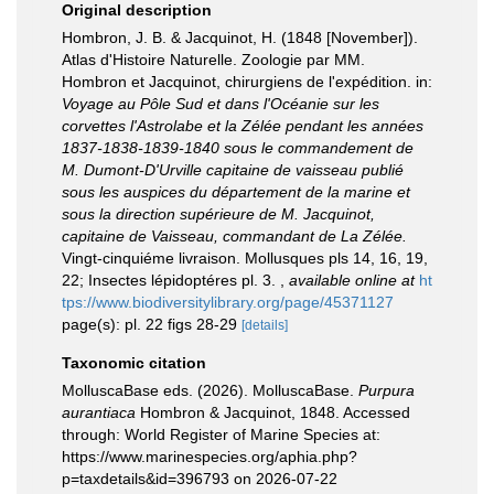
Original description
Hombron, J. B. & Jacquinot, H. (1848 [November]).
Atlas d'Histoire Naturelle. Zoologie par MM.
Hombron et Jacquinot, chirurgiens de l'expédition. in:
Voyage au Pôle Sud et dans l'Océanie sur les
corvettes l'Astrolabe et la Zélée pendant les années
1837-1838-1839-1840 sous le commandement de
M. Dumont-D'Urville capitaine de vaisseau publié
sous les auspices du département de la marine et
sous la direction supérieure de M. Jacquinot,
capitaine de Vaisseau, commandant de La Zélée.
Vingt-cinquiéme livraison. Mollusques pls 14, 16, 19,
22; Insectes lépidoptéres pl. 3.
,
available online at
ht
tps://www.biodiversitylibrary.org/page/45371127
page(s): pl. 22 figs 28-29
[details]
Taxonomic citation
MolluscaBase eds. (2026). MolluscaBase.
Purpura
aurantiaca
Hombron & Jacquinot, 1848. Accessed
through: World Register of Marine Species at:
https://www.marinespecies.org/aphia.php?
p=taxdetails&id=396793 on 2026-07-22