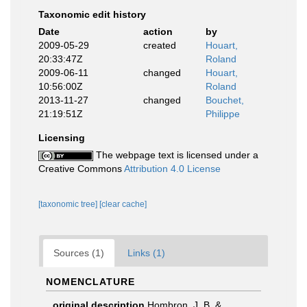
Taxonomic edit history
Date
action
by
2009-05-29
created
Houart,
20:33:47Z
Roland
2009-06-11
changed
Houart,
10:56:00Z
Roland
2013-11-27
changed
Bouchet,
21:19:51Z
Philippe
Licensing
The webpage text is licensed under a
Creative Commons
Attribution 4.0 License
[taxonomic tree]
[clear cache]
Sources (1)
Links (1)
NOMENCLATURE
original description
Hombron, J. B. &