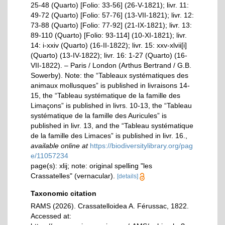
25-48 (Quarto) [Folio: 33-56] (26-V-1821); livr. 11:
49-72 (Quarto) [Folio: 57-76] (13-VII-1821); livr. 12:
73-88 (Quarto) [Folio: 77-92] (21-IX-1821); livr. 13:
89-110 (Quarto) [Folio: 93-114] (10-XI-1821); livr.
14: i-xxiv (Quarto) (16-II-1822); livr. 15: xxv-xlvii[i]
(Quarto) (13-IV-1822); livr. 16: 1-27 (Quarto) (16-
VII-1822). – Paris / London (Arthus Bertrand / G.B.
Sowerby). Note: the “Tableaux systématiques des
animaux mollusques” is published in livraisons 14-
15, the “Tableau systématique de la famille des
Limaçons” is published in livrs. 10-13, the “Tableau
systématique de la famille des Auricules” is
published in livr. 13, and the “Tableau systématique
de la famille des Limaces” is published in livr. 16.
,
available online at
https://biodiversitylibrary.org/pag
e/11057234
page(s): xlij; note: original spelling "les
Crassatelles" (vernacular).
[details]
Taxonomic citation
RAMS (2026). Crassatelloidea A. Férussac, 1822.
Accessed at: