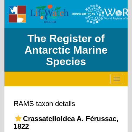
The Register of
Antarctic Marine
Species
Toggle
navigati
RAMS taxon details
Crassatelloidea A. Férussac,
1822