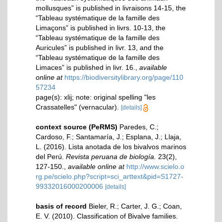
mollusques” is published in livraisons 14-15, the
“Tableau systématique de la famille des
Limaçons” is published in livrs. 10-13, the
“Tableau systématique de la famille des
Auricules” is published in livr. 13, and the
“Tableau systématique de la famille des
Limaces” is published in livr. 16.
,
available
online at
https://biodiversitylibrary.org/page/110
57234
page(s): xlij; note: original spelling "les
Crassatelles" (vernacular).
[details]
context source (PeRMS)
Paredes, C.;
Cardoso, F.; Santamaría, J.; Esplana, J.; Llaja,
L. (2016). Lista anotada de los bivalvos marinos
del Perú.
Revista peruana de biología.
23(2),
127-150.
,
available online at
http://www.scielo.o
rg.pe/scielo.php?script=sci_arttext&pid=S1727-
99332016000200006
[details]
basis of record
Bieler, R.; Carter, J. G.; Coan,
E. V. (2010). Classification of Bivalve families.