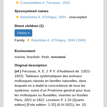
Crassatellidae A. Férussac, 1822
Synonymised names
Astartoidea A. d'Orbigny, 1844
·
unaccepted
Direct children (1)
Display
Family
Astartidae A. d'Orbigny, 1844 (1840)
Environment
marine, brackish, fresh,
terrestrial
Original description
(of
)
Férussac, A. E. J. P. F. d'Audebard de. (1821-
1822). Tableaux systématiques des animaux
mollusques classés en familles naturelles, dans
lesquels on a établi la concordance de tous les
systèmes; suivis d'un Prodrome général pour tous
les mollusques ou fluviatiles, vivantes ou fossiles.
Paris, 1821 et 1822.
Livraison 9: 1-24 (Quarto
edition) [Folio edition: 1-32] (6-IV-1821); livr. 10: