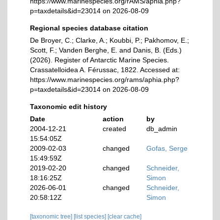
https://www.marinespecies.org/rAMS/aphia.php?
p=taxdetails&id=23014 on 2026-08-09
Regional species database citation
De Broyer, C.; Clarke, A.; Koubbi, P.; Pakhomov, E.;
Scott, F.; Vanden Berghe, E. and Danis, B. (Eds.)
(2026). Register of Antarctic Marine Species.
Crassatelloidea A. Férussac, 1822. Accessed at:
https://www.marinespecies.org/rams/aphia.php?
p=taxdetails&id=23014 on 2026-08-09
Taxonomic edit history
Date
action
by
2004-12-21
created
db_admin
15:54:05Z
2009-02-03
changed
Gofas, Serge
15:49:59Z
2019-02-20
changed
Schneider,
18:16:25Z
Simon
2026-06-01
changed
Schneider,
20:58:12Z
Simon
[taxonomic tree]
[list species]
[clear cache]