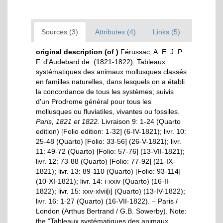
Sources (3)
Attributes (4)
Links (5)
original description
(of
)
Férussac, A. E. J. P.
F. d'Audebard de. (1821-1822). Tableaux
systématiques des animaux mollusques classés
en familles naturelles, dans lesquels on a établi
la concordance de tous les systèmes; suivis
d'un Prodrome général pour tous les
mollusques ou fluviatiles, vivantes ou fossiles.
Paris, 1821 et 1822.
Livraison 9: 1-24 (Quarto
edition) [Folio edition: 1-32] (6-IV-1821); livr. 10:
25-48 (Quarto) [Folio: 33-56] (26-V-1821); livr.
11: 49-72 (Quarto) [Folio: 57-76] (13-VII-1821);
livr. 12: 73-88 (Quarto) [Folio: 77-92] (21-IX-
1821); livr. 13: 89-110 (Quarto) [Folio: 93-114]
(10-XI-1821); livr. 14: i-xxiv (Quarto) (16-II-
1822); livr. 15: xxv-xlvii[i] (Quarto) (13-IV-1822);
livr. 16: 1-27 (Quarto) (16-VII-1822). – Paris /
London (Arthus Bertrand / G.B. Sowerby). Note:
the “Tableaux systématiques des animaux