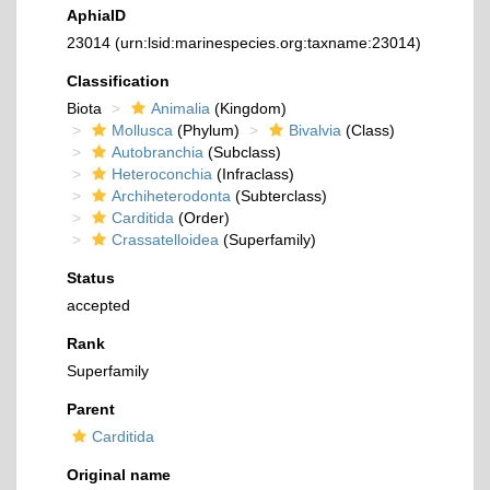
AphiaID
23014
(urn:lsid:marinespecies.org:taxname:23014)
Classification
Biota
Animalia
(Kingdom)
Mollusca
(Phylum)
Bivalvia
(Class)
Autobranchia
(Subclass)
Heteroconchia
(Infraclass)
Archiheterodonta
(Subterclass)
Carditida
(Order)
Crassatelloidea
(Superfamily)
Status
accepted
Rank
Superfamily
Parent
Carditida
Original name