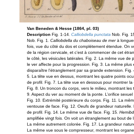
Van Beneden & Hesse (1864, pl. 03)
Description
Fig. 1-14.
Calliobdella punctata
Nob. Fig. 1
Nob. Fig. 1.
Calliobdella du chaboiseau de mer
à longues
fois, vue du côté du dos et complétement étendue. On v
de la région cervicale, et c’est à commencer de cet étran
le côté, les vésicules latérales. Fig. 2. La même vue de p
le ver affecte pour la progression. Fig. 3. La même plus 
disparaître l’étranglement par sa grande extension. Fig. 
5. La tête vue en dessus, montrant les quatre points ocu
de profil. Fig. 7. La tête vue en dessous pour montrer la
Fig. 8. Un troncon du corps, vers le milieu, montrant les t
9. Aspect du ver au moment de la ponte. L’orifice sexuel f
Fig. 10. Extrémité postérieure du corps. Fig. 11. La mêm
ventouse de face. Fig. 12. Oeufs de grandeur naturelle. 
de profil. Fig. 14. Le même vue de face. Fig. 15.
Hemibde
amplifiée vingt fois. On voit un étranglement au bout de l
La même autrement colorée. Fig. 17. La grandeur nature
La même vue sous le compresseur, montrant les organe