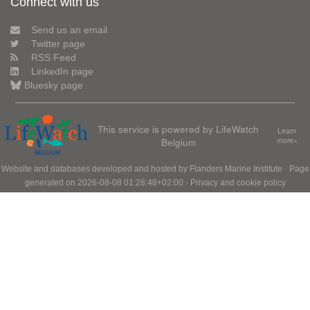
Connect with us
Send us an email
Twitter page
RSS Feed
LinkedIn page
Bluesky page
This service is powered by LifeWatch
Learn
Belgium
more»
Website and databases developed and hosted by
Flanders Marine Institute
· Page
generated on 2026-08-08 01:28:48+02:00 ·
Privacy and cookie policy