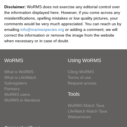
Disclaimer:
WoRMS does not exercise any editorial control over
the information displayed here. However, if you come across any
misidentifications, spelling mistakes or low quality pictures, your
comments would be very much appreciated. You can reach us by
emailing
info@marinespecies.org
or adding a comment, we will
correct the information or remove the image from the website
when necessary or in case of doubt.
WoRMS
Using WoRMS
What is WoRMS
Citing WoRMS
What is LifeWatch
Terms of use
Subregisters
Request access
Partners
Tools
WoRMS users
WoRMS in literature
WoRMS Match Taxa
LifeWatch Match Taxa
Webservices