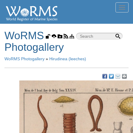
Toggl
navig
WoRMS
Photogallery
WoRMS Photogallery
»
Hirudinea (leeches)