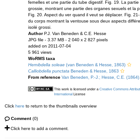
femelles et une partie du tube digestif. Fig. 19. La parti
grossie, montrant une partie des organes sexuels et la p
Fig. 20. Aspect du ver quand il veut se déplacer. Fig. 21
du corps montrant la ventouse sous deux aspects différe
isolé grossi.
Author
P.J. Van Beneden & C.E. Hesse
JPG file
- 3.37 MB
- 2 040 x 2 827 pixels
added on 2011-07-04
5 961 views
WoRMS taxa
Hemibdella soleae
(van Beneden & Hesse, 1863)
Calliobdella punctata
Beneden & Hesse, 1863
From reference
Van Beneden, P.-J.; Hesse, C.E. (1864).
This work is licensed under a
Creative Commons Attribu
International
License
Click
here
to return to the thumbnails overview
Comment
(0)
Click here to add a comment.