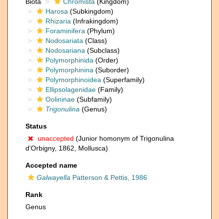
Biota
Chromista
(Kingdom)
Harosa
(Subkingdom)
Rhizaria
(Infrakingdom)
Foraminifera
(Phylum)
Nodosariata
(Class)
Nodosariana
(Subclass)
Polymorphinida
(Order)
Polymorphinina
(Suborder)
Polymorphinoidea
(Superfamily)
Ellipsolagenidae
(Family)
Oolininae
(Subfamily)
Trigonulina
(Genus)
Status
unaccepted
(Junior homonym of Trigonulina
d'Orbigny, 1862, Mollusca)
Accepted name
Galwayella
Patterson & Pettis, 1986
Rank
Genus