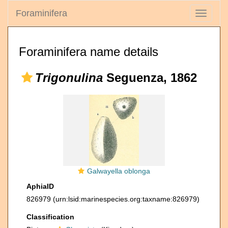
Foraminifera
Toggle
navigati
Foraminifera name details
Trigonulina
Seguenza, 1862
Galwayella oblonga
AphiaID
826979
(urn:lsid:marinespecies.org:taxname:826979)
Classification