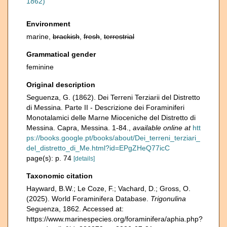
1862)
Environment
marine,
brackish
,
fresh
,
terrestrial
Grammatical gender
feminine
Original description
Seguenza, G. (1862). Dei Terreni Terziarii del Distretto
di Messina. Parte II - Descrizione dei Foraminiferi
Monotalamici delle Marne Mioceniche del Distretto di
Messina. Capra, Messina. 1-84.
,
available online at
htt
ps://books.google.pt/books/about/Dei_terreni_terziari_
del_distretto_di_Me.html?id=EPgZHeQ77icC
page(s): p. 74
[details]
Taxonomic citation
Hayward, B.W.; Le Coze, F.; Vachard, D.; Gross, O.
(2025). World Foraminifera Database.
Trigonulina
Seguenza, 1862. Accessed at:
https://www.marinespecies.org/foraminifera/aphia.php?