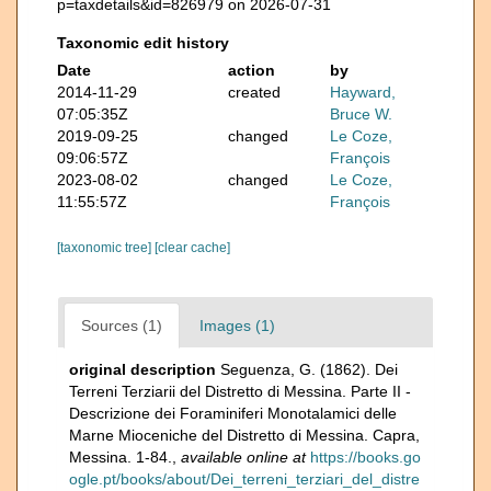
p=taxdetails&id=826979 on 2026-07-31
Taxonomic edit history
Date
action
by
2014-11-29
created
Hayward,
07:05:35Z
Bruce W.
2019-09-25
changed
Le Coze,
09:06:57Z
François
2023-08-02
changed
Le Coze,
11:55:57Z
François
[taxonomic tree]
[clear cache]
Sources (1)
Images (1)
original description
Seguenza, G. (1862). Dei
Terreni Terziarii del Distretto di Messina. Parte II -
Descrizione dei Foraminiferi Monotalamici delle
Marne Mioceniche del Distretto di Messina. Capra,
Messina. 1-84.
,
available online at
https://books.go
ogle.pt/books/about/Dei_terreni_terziari_del_distre