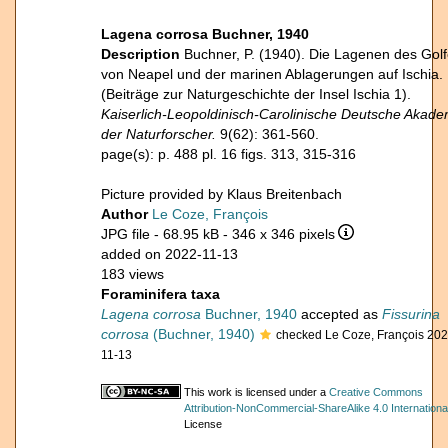
Lagena corrosa Buchner, 1940
Description
Buchner, P. (1940). Die Lagenen des Gol
von Neapel und der marinen Ablagerungen auf Ischia.
(Beiträge zur Naturgeschichte der Insel Ischia 1).
Kaiserlich-Leopoldinisch-Carolinische Deutsche Akade
der Naturforscher.
9(62): 361-560.
page(s): p. 488 pl. 16 figs. 313, 315-316
Picture provided by Klaus Breitenbach
Author
Le Coze, François
JPG file
- 68.95 kB
- 346 x 346 pixels
added on 2022-11-13
183 views
Foraminifera taxa
Lagena corrosa
Buchner, 1940
accepted as
Fissurina
corrosa
(Buchner, 1940)
checked Le Coze, François 202
11-13
This work is licensed under a
Creative Commons
Attribution-NonCommercial-ShareAlike 4.0 Internationa
License