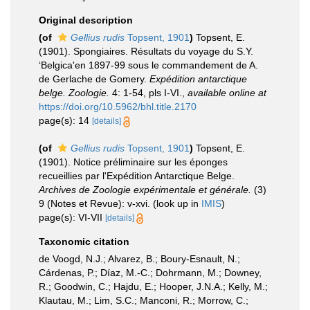
Original description
(of
Gellius rudis
Topsent, 1901
)
Topsent, E.
(1901). Spongiaires. Résultats du voyage du S.Y.
‘Belgica'en 1897-99 sous le commandement de A.
de Gerlache de Gomery.
Expédition antarctique
belge. Zoologie.
4: 1-54, pls I-VI.
,
available online at
https://doi.org/10.5962/bhl.title.2170
page(s): 14
[details]
(of
Gellius rudis
Topsent, 1901
)
Topsent, E.
(1901). Notice préliminaire sur les éponges
recueillies par l'Expédition Antarctique Belge.
Archives de Zoologie expérimentale et générale.
(3)
9 (Notes et Revue): v-xvi.
(look up in
IMIS
)
page(s): VI-VII
[details]
Taxonomic citation
de Voogd, N.J.; Alvarez, B.; Boury-Esnault, N.;
Cárdenas, P.; Díaz, M.-C.; Dohrmann, M.; Downey,
R.; Goodwin, C.; Hajdu, E.; Hooper, J.N.A.; Kelly, M.;
Klautau, M.; Lim, S.C.; Manconi, R.; Morrow, C.;