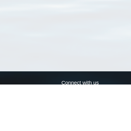
Connect with us
a
Send us an email
xa
Twitter page
RSS Feed
LinkedIn page
Bluesky page