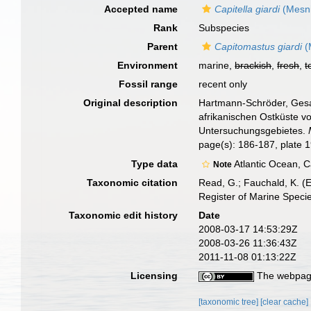
Accepted name
Capitella giardi
(Mesni
Rank
Subspecies
Parent
Capitomastus giardi
(
Environment
marine,
brackish
,
fresh
,
t
Fossil range
recent only
Original description
Hartmann-Schröder, Gesa.
afrikanischen Ostküste v
Untersuchungsgebietes.
page(s): 186-187, plate 
Type data
Atlantic Ocean, 
Note
Taxonomic citation
Read, G.; Fauchald, K. (
Register of Marine Speci
Taxonomic edit history
Date
2008-03-17 14:53:29Z
2008-03-26 11:36:43Z
2011-11-08 01:13:22Z
Licensing
The webpage
[taxonomic tree]
[clear cache]