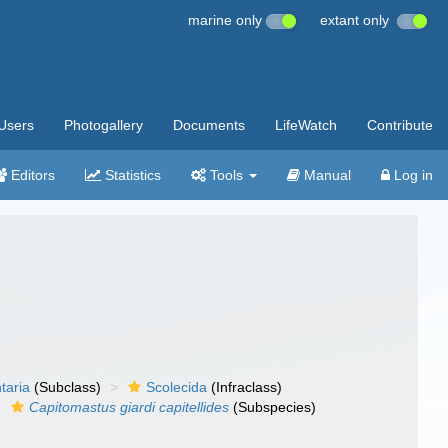
marine only
extant only
Users
Photogallery
Documents
LifeWatch
Contribute
Editors
Statistics
Tools
Manual
Log in
taria
(Subclass)
Scolecida
(Infraclass)
Capitomastus giardi capitellides
(Subspecies)