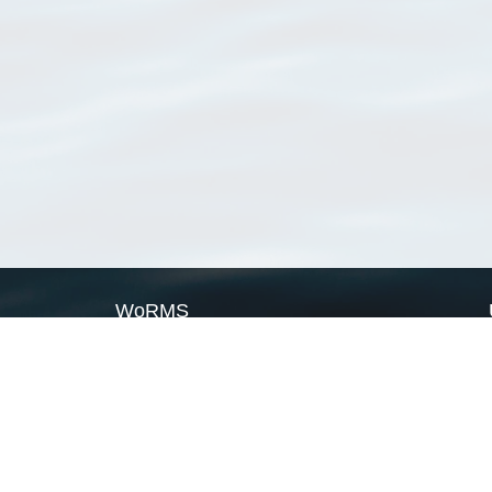
WoRMS
What is WoRMS
What is LifeWatch
Subregisters
Partners
WoRMS users
WoRMS in literature