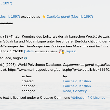
l, 1897)
Mesnil, 1897)
accepted as
Capitella giardi
(Mesnil, 1897)
errestrial
 (1974). Zur Kenntnis des Eulitorals der afrikanischen Westküste zw
on Südafrika und Mocambique unter besonderer Berücksichtigung der Po
Mitteilungen des Hamburgischen Zoologischen Museums und Instituts.
19 figs. 179-180
[details]
[request]
Available for editors
Cacuaco, Angola
Ed.) (2026). World Polychaeta Database.
Capitomastus giardi capitellid
es at: https://www.marinespecies.org/aphia.php?p=taxdetails&id=3354
action
by
created
Fauchald, Kristian
changed
Fauchald, Kristian
changed
Read, Geoffrey
 text is licensed under a Creative Commons
Attribution 4.0 License