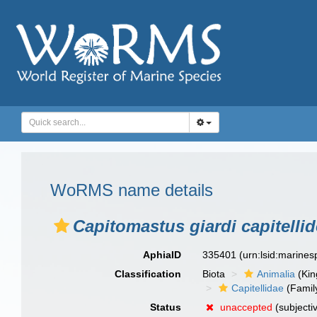
WoRMS name details
Capitomastus giardi capitelli
AphiaID
335401
(urn:lsid:marine
Classification
Biota
Animalia
(Ki
Capitellidae
(Famil
Status
unaccepted
(subjecti