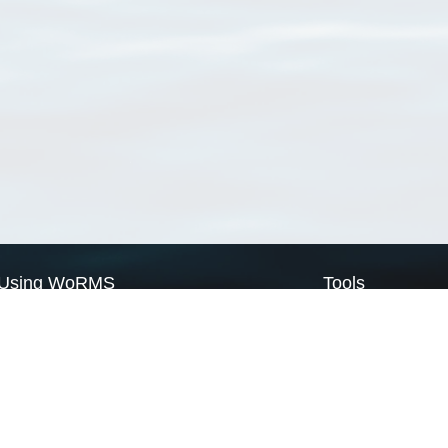
Using WoRMS
Tools
Citing WoRMS
WoRMS Match Tax
Terms of use
LifeWatch Match Ta
Request access
Webservices