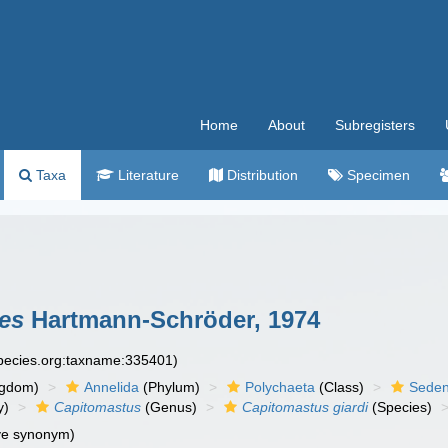
Home
About
Subregisters
Taxa
Literature
Distribution
Specimen
des
Hartmann-Schröder, 1974
species.org:taxname:335401)
ngdom)
Annelida
(Phylum)
Polychaeta
(Class)
Seden
y)
Capitomastus
(Genus)
Capitomastus giardi
(Species)
ve synonym)