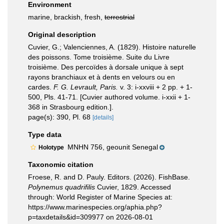
Environment
marine, brackish, fresh,
terrestrial
Original description
Cuvier, G.; Valenciennes, A. (1829). Histoire naturelle
des poissons. Tome troisième. Suite du Livre
troisième. Des percoïdes à dorsale unique à sept
rayons branchiaux et à dents en velours ou en
cardes.
F. G. Levrault, Paris.
v. 3: i-xxviii + 2 pp. + 1-
500, Pls. 41-71. [Cuvier authored volume. i-xxii + 1-
368 in Strasbourg edition.].
page(s): 390, Pl. 68
[details]
Type data
MNHN 756, geounit Senegal
Holotype
Taxonomic citation
Froese, R. and D. Pauly. Editors. (2026). FishBase.
Polynemus quadrifilis
Cuvier, 1829. Accessed
through: World Register of Marine Species at:
https://www.marinespecies.org/aphia.php?
p=taxdetails&id=309977 on 2026-08-01