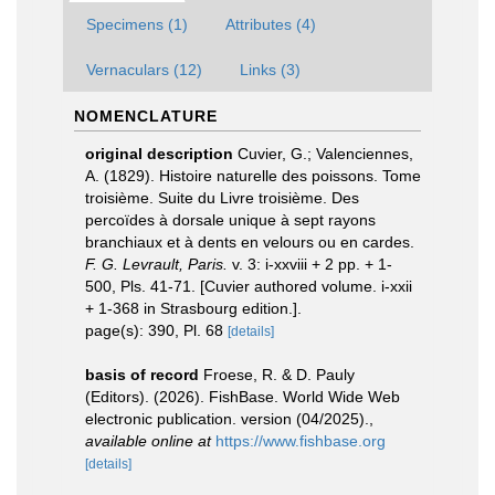
Specimens (1)
Attributes (4)
Vernaculars (12)
Links (3)
NOMENCLATURE
original description
Cuvier, G.; Valenciennes,
A. (1829). Histoire naturelle des poissons. Tome
troisième. Suite du Livre troisième. Des
percoïdes à dorsale unique à sept rayons
branchiaux et à dents en velours ou en cardes.
F. G. Levrault, Paris.
v. 3: i-xxviii + 2 pp. + 1-
500, Pls. 41-71. [Cuvier authored volume. i-xxii
+ 1-368 in Strasbourg edition.].
page(s): 390, Pl. 68
[details]
basis of record
Froese, R. & D. Pauly
(Editors). (2026). FishBase. World Wide Web
electronic publication. version (04/2025).
,
available online at
https://www.fishbase.org
[details]