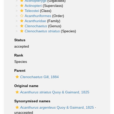
Actinopterygii
(Gigaclass)
Actinopteri
(Superclass)
Teleostei
(Class)
Acanthuriformes
(Order)
Acanthuridae
(Family)
Ctenochaetus
(Genus)
Ctenochaetus striatus
(Species)
Status
accepted
Rank
Species
Parent
Ctenochaetus
Gill, 1884
Original name
Acanthurus striatus
Quoy & Gaimard, 1825
Synonymised names
Acanthurus argenteus
Quoy & Gaimard, 1825
·
unaccepted