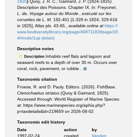
1825
)
Quoy, J. R. C.; Gaimard, J. P. (1824-1825).
Description des Poissons. Chapter IX.
In: Freycinet,
L. de, Voyage autour du Monde...exécuté sur les
corvettes de L. M.
192-401 [1-328 in 1824; 329-616
in 1825], Atlas pls. 43-65.
,
available online at
https://
www.biodiversitylibrary.org/page/40871183#page/20
4/mode/1up
[details]
Descriptive notes
Inhabits reef flats and lagoon and
Description
seaward reefs to a depth of over 30 m. Occurs over
coral, rock, pavement, or rubble...
Taxonomic citation
Froese, R. and D. Pauly. Editors. (2026). FishBase.
Ctenochaetus striatus
(Quoy & Gaimard, 1825).
Accessed through: World Register of Marine Species
at: https://www.marinespecies.org/aphia.php?
p=taxdetails&id=219659 on 2026-08-02
Taxonomic edit history
Date
action
by
1997-02-24
created
Vanden