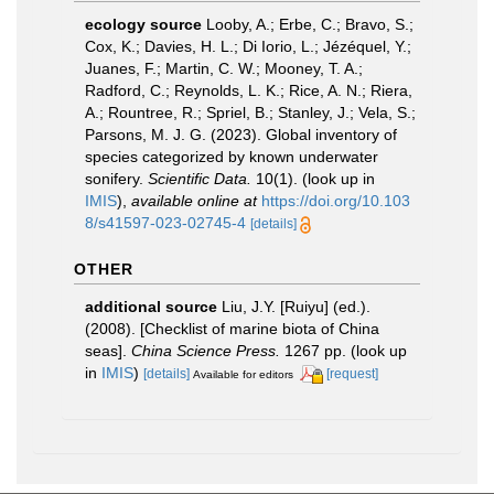
ecology source
Looby, A.; Erbe, C.; Bravo, S.;
Cox, K.; Davies, H. L.; Di Iorio, L.; Jézéquel, Y.;
Juanes, F.; Martin, C. W.; Mooney, T. A.;
Radford, C.; Reynolds, L. K.; Rice, A. N.; Riera,
A.; Rountree, R.; Spriel, B.; Stanley, J.; Vela, S.;
Parsons, M. J. G. (2023). Global inventory of
species categorized by known underwater
sonifery.
Scientific Data.
10(1).
(look up in
IMIS
),
available online at
https://doi.org/10.103
8/s41597-023-02745-4
[details]
OTHER
additional source
Liu, J.Y. [Ruiyu] (ed.).
(2008). [Checklist of marine biota of China
seas].
China Science Press.
1267 pp.
(look up
in
IMIS
)
[details]
[request]
Available for editors