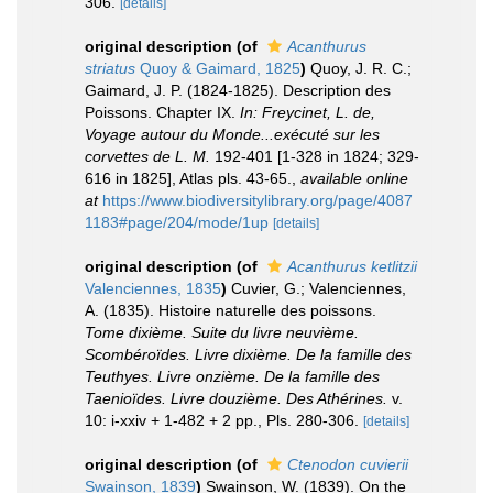
306.
[details]
original description
(of
Acanthurus
striatus
Quoy & Gaimard, 1825
)
Quoy, J. R. C.;
Gaimard, J. P. (1824-1825). Description des
Poissons. Chapter IX.
In: Freycinet, L. de,
Voyage autour du Monde...exécuté sur les
corvettes de L. M.
192-401 [1-328 in 1824; 329-
616 in 1825], Atlas pls. 43-65.
,
available online
at
https://www.biodiversitylibrary.org/page/4087
1183#page/204/mode/1up
[details]
original description
(of
Acanthurus ketlitzii
Valenciennes, 1835
)
Cuvier, G.; Valenciennes,
A. (1835). Histoire naturelle des poissons.
Tome dixième. Suite du livre neuvième.
Scombéroïdes. Livre dixième. De la famille des
Teuthyes. Livre onzième. De la famille des
Taenioïdes. Livre douzième. Des Athérines.
v.
10: i-xxiv + 1-482 + 2 pp., Pls. 280-306.
[details]
original description
(of
Ctenodon cuvierii
Swainson, 1839
)
Swainson, W. (1839). On the