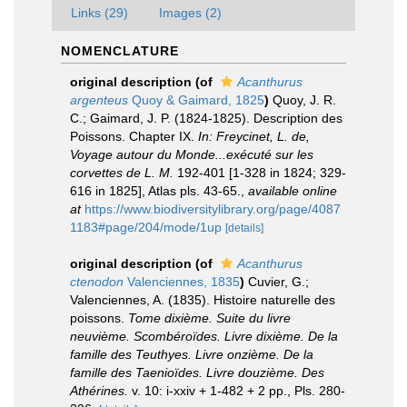
Links (29)
Images (2)
NOMENCLATURE
original description
(of
Acanthurus
argenteus
Quoy & Gaimard, 1825
)
Quoy, J. R.
C.; Gaimard, J. P. (1824-1825). Description des
Poissons. Chapter IX.
In: Freycinet, L. de,
Voyage autour du Monde...exécuté sur les
corvettes de L. M.
192-401 [1-328 in 1824; 329-
616 in 1825], Atlas pls. 43-65.
,
available online
at
https://www.biodiversitylibrary.org/page/4087
1183#page/204/mode/1up
[details]
original description
(of
Acanthurus
ctenodon
Valenciennes, 1835
)
Cuvier, G.;
Valenciennes, A. (1835). Histoire naturelle des
poissons.
Tome dixième. Suite du livre
neuvième. Scombéroïdes. Livre dixième. De la
famille des Teuthyes. Livre onzième. De la
famille des Taenioïdes. Livre douzième. Des
Athérines.
v. 10: i-xxiv + 1-482 + 2 pp., Pls. 280-