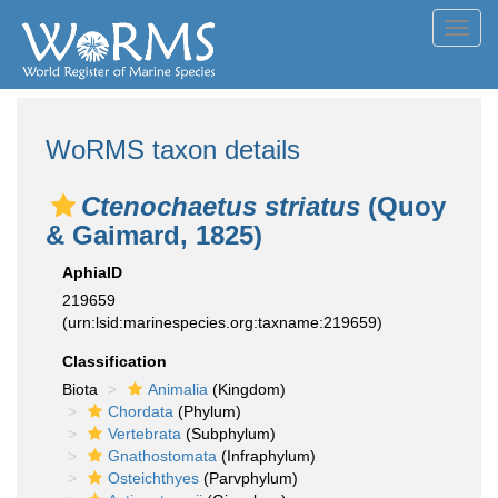
Toggl
navig
WoRMS taxon details
Ctenochaetus striatus
(Quoy
& Gaimard, 1825)
AphiaID
219659
(urn:lsid:marinespecies.org:taxname:219659)
Classification
Biota
Animalia
(Kingdom)
Chordata
(Phylum)
Vertebrata
(Subphylum)
Gnathostomata
(Infraphylum)
Osteichthyes
(Parvphylum)