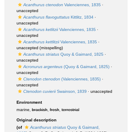
Acanthurus ctenodon
Valenciennes, 1835
·
unaccepted
Acanthurus flavoguttatus
Kittlitz, 1834
·
unaccepted
Acanthurus ketlitzii
Valenciennes, 1835
·
unaccepted
Acanthurus kettlitzii
Valenciennes, 1835
·
unaccepted
(misspelling)
Acanthurus striatus
Quoy & Gaimard, 1825
·
unaccepted
Acronurus argenteus
(Quoy & Gaimard, 1825)
·
unaccepted
Ctenodon ctenodon
(Valenciennes, 1835)
·
unaccepted
Ctenodon cuvierii
Swainson, 1839
·
unaccepted
Environment
marine,
brackish
,
fresh
,
terrestrial
Original description
(of
Acanthurus striatus
Quoy & Gaimard,