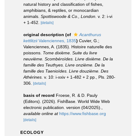
natural history and classification of fishes,
amphibians, & reptiles, or monocardian
animals.
Spottiswoode & Co., London.
v. 2: i-vi
+ 1-452.
[details]
original description
(of
Acanthurus
kettlitzii
Valenciennes, 1835
)
Cuvier, G.;
Valenciennes, A. (1835). Histoire naturelle des
poissons.
Tome dixième. Suite du livre
neuvième. Scombéroïdes. Livre dixième. De la
famille des Teuthyes. Livre onzième. De la
famille des Taenioïdes. Livre douzième. Des
Athérines.
v. 10: i-xxiv + 1-482 + 2 pp., Pls. 280-
306.
[details]
basis of record
Froese, R. & D. Pauly
(Editors). (2026). FishBase. World Wide Web
electronic publication. version (04/2025).
,
available online at
https://www.fishbase.org
[details]
ECOLOGY