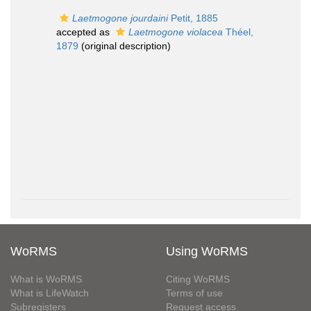
Laetmogone jourdaini
Petit, 1885
accepted as
Laetmogone violacea
Théel,
1879
(original description)
WoRMS
Using WoRMS
What is WoRMS
Citing WoRMS
What is LifeWatch
Terms of use
Subregisters
Request access