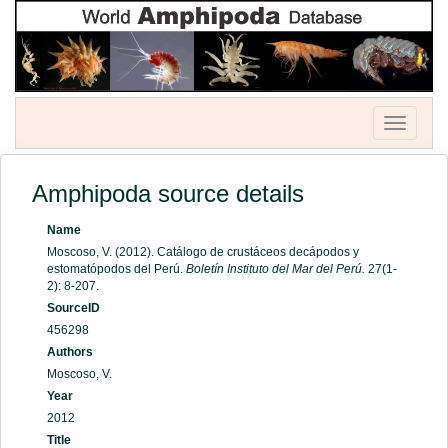
Toggle
navigatio
Amphipoda source details
Name
Moscoso, V. (2012). Catálogo de crustáceos decápodos y
estomatópodos del Perú.
Boletín Instituto del Mar del Perú.
27(1-
2): 8-207.
SourceID
456298
Authors
Moscoso, V.
Year
2012
Title