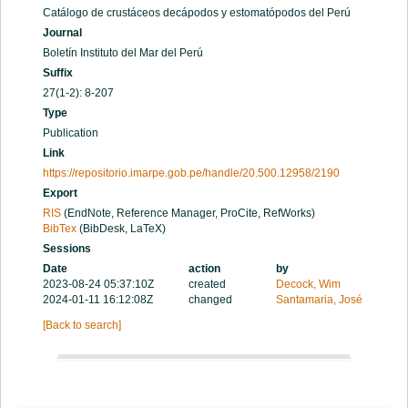
Catálogo de crustáceos decápodos y estomatópodos del Perú
Journal
Boletín Instituto del Mar del Perú
Suffix
27(1-2): 8-207
Type
Publication
Link
https://repositorio.imarpe.gob.pe/handle/20.500.12958/2190
Export
RIS
(EndNote, Reference Manager, ProCite, RefWorks)
BibTex
(BibDesk, LaTeX)
Sessions
Date
action
by
2023-08-24 05:37:10Z
created
Decock, Wim
2024-01-11 16:12:08Z
changed
Santamaria, José
[Back to search]