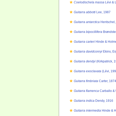
Coelodischela massa
Lévi & 
Guitarra abbotti
Lee, 1987
Guitarra antarctica
Hentschel,
Guitarra bipocillifera
Brøndste
Guitarra carteri
Hinde & Holme
Guitarra davidconryi
Ekins, E
Guitarra dendyi
(Kirkpatrick, 
Guitarra exoclavata
(Lévi, 199
Guitarra fimbriata
Carter, 187
Guitarra flamenca
Carballo & 
Guitarra indica
Dendy, 1916
Guitarra intermedia
Hinde & H