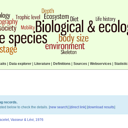
aits
|
Data explorer
|
Literature
|
Definitions
|
Sources
|
Webservices
|
Statisti
ng records.
sted below to check the details. [
new search
]
[direct link]
[
download results
]
celet, Vasseur & Lévi, 1976