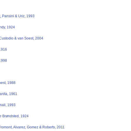
 Pansini & Uriz, 1993
dy, 1924
Custodio & van Soest, 2004
1916
 1998
est, 1988
anita, 1961
nali, 1993
e
Brøndsted, 1924
romont, Alvarez, Gomez & Roberts, 2011