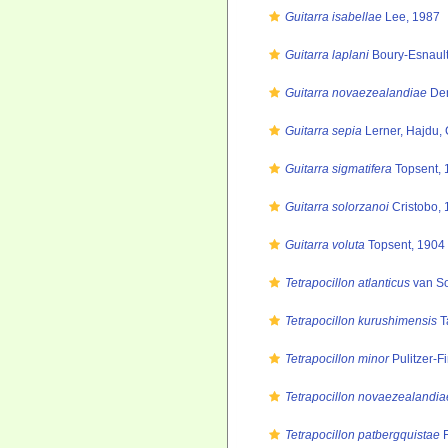
Guitarra isabellae
Lee, 1987
Guitarra laplani
Boury-Esnault,
Guitarra novaezealandiae
Den
Guitarra sepia
Lerner, Hajdu, 
Guitarra sigmatifera
Topsent, 
Guitarra solorzanoi
Cristobo,
Guitarra voluta
Topsent, 1904
Tetrapocillon atlanticus
van So
Tetrapocillon kurushimensis
T
Tetrapocillon minor
Pulitzer-Fi
Tetrapocillon novaezealandia
Tetrapocillon patbergquistae
F