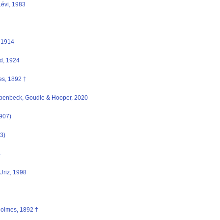
Lévi, 1983
 1914
d, 1924
s, 1892 †
rpenbeck, Goudie & Hooper, 2020
1907)
3)
4
Uriz, 1998
olmes, 1892 †