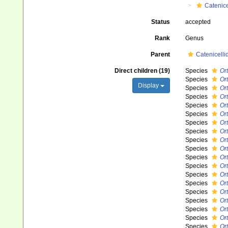
Catenice
Status
accepted
Rank
Genus
Parent
Catenicelli
Direct children (19)
Species
Or
Species
Or
Display
Species
Ort
Species
Ort
Species
Ort
Species
Ort
Species
Or
Species
Or
Species
Or
Species
Ort
Species
Ort
Species
Or
Species
Or
Species
Or
Species
Ort
Species
Or
Species
Ort
Species
Ort
Species
Ort