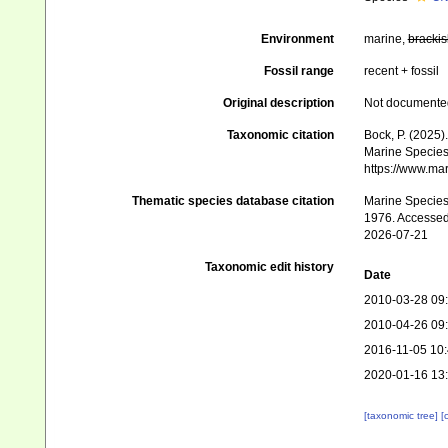
Environment
marine,
brackis
Fossil range
recent + fossil
Original description
Not documente
Taxonomic citation
Bock, P. (2025)
Marine Species 
https://www.ma
Thematic species database citation
Marine Species 
1976. Accessed
2026-07-21
Taxonomic edit history
Date
2010-03-28 09
2010-04-26 09
2016-11-05 10
2020-01-16 13
[taxonomic tree]
[