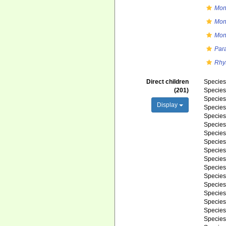
Mon
Mon
Mon
Par
Rhy
Direct children
Specie
(201)
Specie
Specie
Display
Specie
Specie
Specie
Specie
Specie
Specie
Specie
Specie
Specie
Specie
Specie
Specie
Specie
Specie