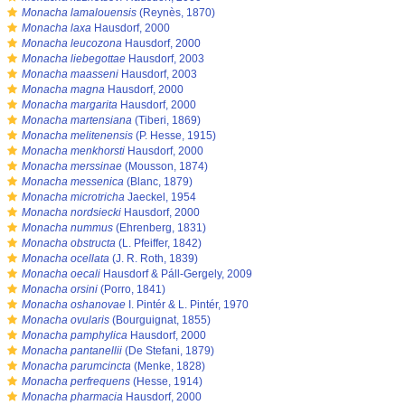
s
Monacha lamalouensis
(Reynès, 1870)
s
Monacha laxa
Hausdorf, 2000
s
Monacha leucozona
Hausdorf, 2000
s
Monacha liebegottae
Hausdorf, 2003
s
Monacha maasseni
Hausdorf, 2003
s
Monacha magna
Hausdorf, 2000
s
Monacha margarita
Hausdorf, 2000
s
Monacha martensiana
(Tiberi, 1869)
s
Monacha melitenensis
(P. Hesse, 1915)
s
Monacha menkhorsti
Hausdorf, 2000
s
Monacha merssinae
(Mousson, 1874)
s
Monacha messenica
(Blanc, 1879)
s
Monacha microtricha
Jaeckel, 1954
s
Monacha nordsiecki
Hausdorf, 2000
s
Monacha nummus
(Ehrenberg, 1831)
s
Monacha obstructa
(L. Pfeiffer, 1842)
s
Monacha ocellata
(J. R. Roth, 1839)
s
Monacha oecali
Hausdorf & Páll-Gergely, 2009
s
Monacha orsini
(Porro, 1841)
s
Monacha oshanovae
I. Pintér & L. Pintér, 1970
s
Monacha ovularis
(Bourguignat, 1855)
s
Monacha pamphylica
Hausdorf, 2000
s
Monacha pantanellii
(De Stefani, 1879)
s
Monacha parumcincta
(Menke, 1828)
s
Monacha perfrequens
(Hesse, 1914)
s
Monacha pharmacia
Hausdorf, 2000