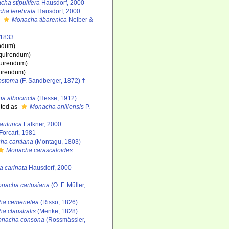
ha stipulifera
Hausdorf, 2000
ha terebrata
Hausdorf, 2000
s
Monacha tibarenica
Neiber &
 1833
endum
)
nquirendum
)
quirendum
)
uirendum
)
ostoma
(F. Sandberger, 1872) †
a albocincta
(Hesse, 1912)
ted as
Monacha aniliensis
P.
uturica
Falkner, 2000
Forcart, 1981
ha cantiana
(Montagu, 1803)
Monacha carascaloides
 carinata
Hausdorf, 2000
nacha cartusiana
(O. F. Müller,
ha cemenelea
(Risso, 1826)
a claustralis
(Menke, 1828)
nacha consona
(Rossmässler,