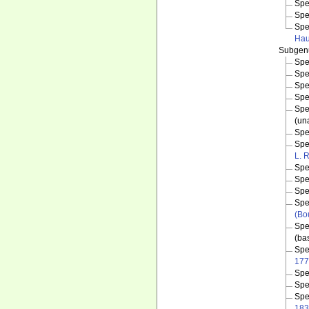
Spe
Spe
Spe
Hau
Subge
Spe
Spe
Spe
Spe
Spe
(
un
Spe
Spe
L. 
Spe
Spe
Spe
Spe
(Bo
Spe
(ba
Spe
177
Spe
Spe
Spe
183