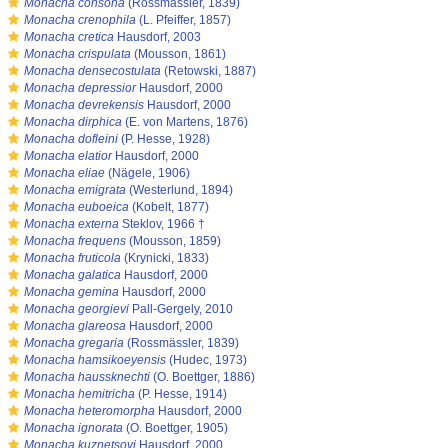
s
Monacha consona
(Rossmässler, 1839)
s
Monacha crenophila
(L. Pfeiffer, 1857)
s
Monacha cretica
Hausdorf, 2003
s
Monacha crispulata
(Mousson, 1861)
s
Monacha densecostulata
(Retowski, 1887)
s
Monacha depressior
Hausdorf, 2000
s
Monacha devrekensis
Hausdorf, 2000
s
Monacha dirphica
(E. von Martens, 1876)
s
Monacha dofleini
(P. Hesse, 1928)
s
Monacha elatior
Hausdorf, 2000
s
Monacha eliae
(Nägele, 1906)
s
Monacha emigrata
(Westerlund, 1894)
s
Monacha euboeica
(Kobelt, 1877)
s
Monacha externa
Steklov, 1966 †
s
Monacha frequens
(Mousson, 1859)
s
Monacha fruticola
(Krynicki, 1833)
s
Monacha galatica
Hausdorf, 2000
s
Monacha gemina
Hausdorf, 2000
s
Monacha georgievi
Pall-Gergely, 2010
s
Monacha glareosa
Hausdorf, 2000
s
Monacha gregaria
(Rossmässler, 1839)
s
Monacha hamsikoeyensis
(Hudec, 1973)
s
Monacha haussknechti
(O. Boettger, 1886)
s
Monacha hemitricha
(P. Hesse, 1914)
s
Monacha heteromorpha
Hausdorf, 2000
s
Monacha ignorata
(O. Boettger, 1905)
s
Monacha kuznetsovi
Hausdorf, 2000