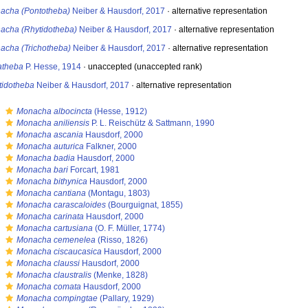
acha (Pontotheba)
Neiber & Hausdorf, 2017
·
alternative representation
acha (Rhytidotheba)
Neiber & Hausdorf, 2017
·
alternative representation
acha (Trichotheba)
Neiber & Hausdorf, 2017
·
alternative representation
atheba
P. Hesse, 1914
·
unaccepted
(unaccepted rank)
tidotheba
Neiber & Hausdorf, 2017
·
alternative representation
s
Monacha albocincta
(Hesse, 1912)
s
Monacha aniliensis
P. L. Reischütz & Sattmann, 1990
s
Monacha ascania
Hausdorf, 2000
s
Monacha auturica
Falkner, 2000
s
Monacha badia
Hausdorf, 2000
s
Monacha bari
Forcart, 1981
s
Monacha bithynica
Hausdorf, 2000
s
Monacha cantiana
(Montagu, 1803)
s
Monacha carascaloides
(Bourguignat, 1855)
s
Monacha carinata
Hausdorf, 2000
s
Monacha cartusiana
(O. F. Müller, 1774)
s
Monacha cemenelea
(Risso, 1826)
s
Monacha ciscaucasica
Hausdorf, 2000
s
Monacha claussi
Hausdorf, 2000
s
Monacha claustralis
(Menke, 1828)
s
Monacha comata
Hausdorf, 2000
s
Monacha compingtae
(Pallary, 1929)