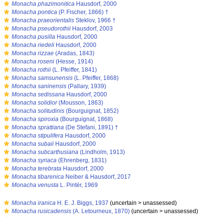
s
Monacha phazimonitica
Hausdorf, 2000
s
Monacha pontica
(P. Fischer, 1866) †
s
Monacha praeorientalis
Steklov, 1966 †
s
Monacha pseudorothii
Hausdorf, 2003
s
Monacha pusilla
Hausdorf, 2000
s
Monacha riedeli
Hausdorf, 2000
s
Monacha rizzae
(Aradas, 1843)
s
Monacha roseni
(Hesse, 1914)
s
Monacha rothii
(L. Pfeiffer, 1841)
s
Monacha samsunensis
(L. Pfeiffer, 1868)
s
Monacha saninensis
(Pallary, 1939)
s
Monacha sedissana
Hausdorf, 2000
s
Monacha solidior
(Mousson, 1863)
s
Monacha solitudinis
(Bourguignat, 1852)
s
Monacha spiroxia
(Bourguignat, 1868)
s
Monacha sprattiana
(De Stefani, 1891) †
s
Monacha stipulifera
Hausdorf, 2000
s
Monacha subaii
Hausdorf, 2000
s
Monacha subcarthusiana
(Lindholm, 1913)
s
Monacha syriaca
(Ehrenberg, 1831)
s
Monacha terebrata
Hausdorf, 2000
s
Monacha tibarenica
Neiber & Hausdorf, 2017
s
Monacha venusta
L. Pintér, 1969
s
Monacha iranica
H. E. J. Biggs, 1937
(
uncertain
>
unassessed
)
s
Monacha rusicadensis
(A. Letourneux, 1870)
(
uncertain
>
unassessed
)