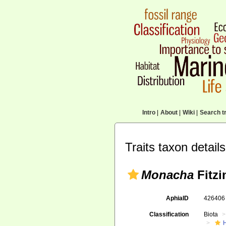
Intro
|
About
|
Wiki
|
Search tr
Traits taxon details
Monacha
Fitzi
AphiaID
42640
Classification
Biota