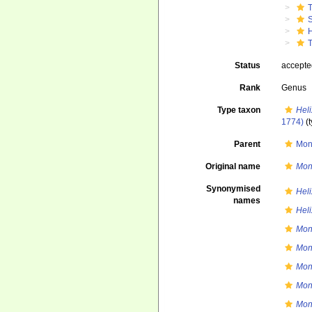
T
Status
accept
Rank
Genus
Type taxon
Heli
1774)
(t
Parent
Mon
Original name
Mon
Synonymised
Heli
names
Heli
Mon
Mon
Mon
Mon
Mon