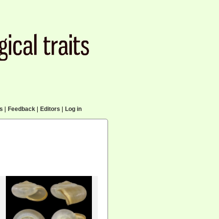
cs
|
Feedback
|
Editors
|
Log in