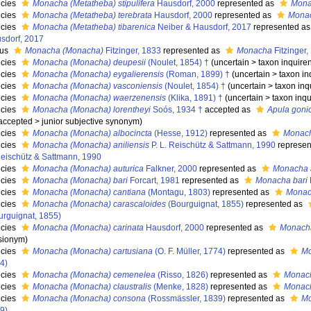
cies
Monacha (Metatheba) stipulifera
Hausdorf, 2000
represented as
Monac
cies
Monacha (Metatheba) terebrata
Hausdorf, 2000
represented as
Monac
cies
Monacha (Metatheba) tibarenica
Neiber & Hausdorf, 2017
represented a
sdorf, 2017
nus
Monacha (Monacha)
Fitzinger, 1833
represented as
Monacha
Fitzinger,
cies
Monacha (Monacha) deupesii
(Noulet, 1854) †
(
uncertain
>
taxon inquir
cies
Monacha (Monacha) eygalierensis
(Roman, 1899) †
(
uncertain
>
taxon i
cies
Monacha (Monacha) vasconiensis
(Noulet, 1854) †
(
uncertain
>
taxon in
cies
Monacha (Monacha) waerzenensis
(Klika, 1891) †
(
uncertain
>
taxon inq
cies
Monacha (Monacha) lorentheyi
Soós, 1934 †
accepted as
Apula goni
accepted
>
junior subjective synonym
)
cies
Monacha (Monacha) albocincta
(Hesse, 1912)
represented as
Monach
cies
Monacha (Monacha) aniliensis
P. L. Reischütz & Sattmann, 1990
represen
Reischütz & Sattmann, 1990
cies
Monacha (Monacha) auturica
Falkner, 2000
represented as
Monacha a
cies
Monacha (Monacha) bari
Forcart, 1981
represented as
Monacha bari
cies
Monacha (Monacha) cantiana
(Montagu, 1803)
represented as
Monac
cies
Monacha (Monacha) carascaloides
(Bourguignat, 1855)
represented as
urguignat, 1855)
cies
Monacha (Monacha) carinata
Hausdorf, 2000
represented as
Monacha
sionym)
cies
Monacha (Monacha) cartusiana
(O. F. Müller, 1774)
represented as
Mo
4)
cies
Monacha (Monacha) cemenelea
(Risso, 1826)
represented as
Monac
cies
Monacha (Monacha) claustralis
(Menke, 1828)
represented as
Monach
cies
Monacha (Monacha) consona
(Rossmässler, 1839)
represented as
Mo
9)