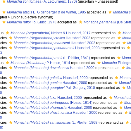
s
Monacha zonitomaea
(A. Letourneux, 1870)
(
uncertain
>
unassessed
)
s
Monacha atacis
E. Gittenberger & de Winter, 1985
accepted as
Monacha s
pted
>
junior subjective synonym
)
s
Monacha ruffoi
Fo. Giusti, 1973
accepted as
Monacha pantanellii
(De Stef
nus
Monacha (Aegaeotheba)
Neiber & Hausdorf, 2017
represented as
Mon
cies
Monacha (Aegaeotheba) cretica
Hausdorf, 2003
represented as
Monac
cies
Monacha (Aegaeotheba) maasseni
Hausdorf, 2003
represented as
M
cies
Monacha (Aegaeotheba) pseudorothii
Hausdorf, 2003
represented as
3
cies
Monacha (Aegaeotheba) rothii
(L. Pfeiffer, 1841)
represented as
Monac
nus
Monacha (Metatheba)
P. Hesse, 1914
represented as
Monacha
Fitzinge
cies
Monacha (Metatheba) devrekensis
Hausdorf, 2000
represented as
Mo
0
cies
Monacha (Metatheba) galatica
Hausdorf, 2000
represented as
Monach
cies
Monacha (Metatheba) gemina
Hausdorf, 2000
represented as
Monach
cies
Monacha (Metatheba) georgievi
Pall-Gergely, 2010
represented as
Mo
0
cies
Monacha (Metatheba) laxa
Hausdorf, 2000
represented as
Monacha l
cies
Monacha (Metatheba) perfrequens
(Hesse, 1914)
represented as
Mon
cies
Monacha (Metatheba) pharmacia
Hausdorf, 2000
represented as
Mon
cies
Monacha (Metatheba) phazimonitica
Hausdorf, 2000
represented as
0
cies
Monacha (Metatheba) samsunensis
(L. Pfeiffer, 1868)
represented as
8)