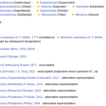
ectipleura
(Subterclass)
Eupulmonata
(Superorder)
Stylommatophora
(Order)
Helicina
(Suborder)
Helicoidei
(Infraorder)
Helicoidea
(Superfamily)
Hygromiidae
(Family)
Trochulininae
(Subfamily)
Monachaini
(Tribe)
Monacha
(Genus)
ed
x cartusiana
O. F. Müller, 1774
accepted as
Monacha cartusiana
(O. F. Müller,
ype by subsequent designation)
achaini Wenz, 1930 (1904)
acha
Fitzinger, 1833
x (Carthusiana)
Kobelt, 1871
·
unaccepted
x (Zenobia)
J. E. Gray, 1821
·
unaccepted
(subjective senior synonym of...)
acha (Aegaeotheba)
Neiber & Hausdorf, 2017
·
alternative representation
acha (Metatheba)
P. Hesse, 1914
·
alternative representation
acha (Monacha)
Fitzinger, 1833
·
alternative representation
acha (Paratheba)
P. Hesse, 1914
·
alternative representation
acha (Platytheba)
Pilsbry, 1894
·
alternative representation