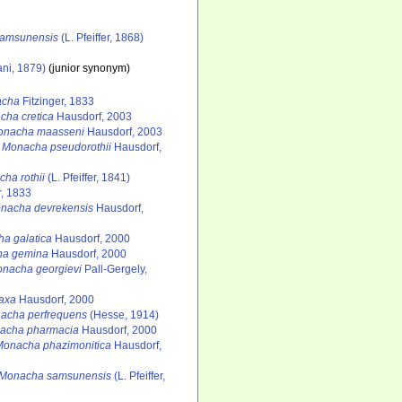
amsunensis
(L. Pfeiffer, 1868)
ani, 1879)
(junior synonym)
acha
Fitzinger, 1833
ha cretica
Hausdorf, 2003
onacha maasseni
Hausdorf, 2003
Monacha pseudorothii
Hausdorf,
ha rothii
(L. Pfeiffer, 1841)
r, 1833
nacha devrekensis
Hausdorf,
a galatica
Hausdorf, 2000
a gemina
Hausdorf, 2000
nacha georgievi
Pall-Gergely,
axa
Hausdorf, 2000
acha perfrequens
(Hesse, 1914)
acha pharmacia
Hausdorf, 2000
Monacha phazimonitica
Hausdorf,
Monacha samsunensis
(L. Pfeiffer,