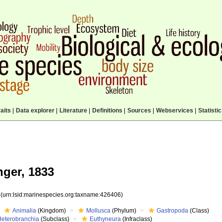
aits
|
Data explorer
|
Literature
|
Definitions
|
Sources
|
Webservices
|
Statisti
nger, 1833
6
(urn:lsid:marinespecies.org:taxname:426406)
Animalia
(Kingdom)
Mollusca
(Phylum)
Gastropoda
(Class)
Heterobranchia
(Subclass)
Euthyneura
(Infraclass)