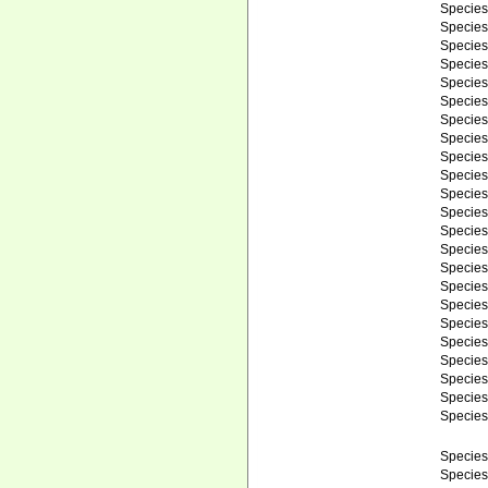
Specie
Specie
Specie
Specie
Specie
Specie
Specie
Specie
Specie
Specie
Specie
Specie
Specie
Specie
Specie
Specie
Specie
Specie
Specie
Specie
Specie
Specie
Specie
Specie
Specie