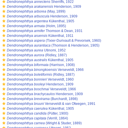
s
Dendronephthya annectens
Sherriffs, 1922
s
Dendronephthya arakanensis
Henderson, 1909
s
Dendronephthya arborea
(May, 1899)
s
Dendronephthya arbuscula
Henderson, 1909
s
Dendronephthya argentea
Kükenthal, 1905
s
Dendronephthya armata
(Holm, 1895)
s
Dendronephthya armifer
Thomson & Dean, 1931
s
Dendronephthya aruensis
Kükenthal, 1911
s
Dendronephthya aspera
(Tixier-Durivault & Prevorsek, 1960)
s
Dendronephthya aurantiaca
(Thomson & Henderson, 1905)
s
Dendronephthya aurea
Utinomi, 1952
s
Dendronephthya aurora
(Ridley, 1887)
s
Dendronephthya australis
Kükenthal, 1905
s
Dendronephthya biformata
(Harrison, 1908)
s
Dendronephthya binongkoensis
Verseveldt, 1966
s
Dendronephthya boletiformis
(Ridley, 1887)
s
Dendronephthya bonnieri
Verseveldt, 1960
s
Dendronephthya booleyi
Henderson, 1909
s
Dendronephthya boschmai
Verseveldt, 1966
s
Dendronephthya brachycaulos
Henderson, 1909
s
Dendronephthya brevirama
(Burchardt, 1898)
s
Dendronephthya bruuni
Verseveldt & van Ofwegen, 1991
s
Dendronephthya caerulea
Kükenthal, 1905
s
Dendronephthya candida
(Pütter, 1900)
s
Dendronephthya capitata
(Verrill, 1864)
s
Dendronephthya carnea
(Wright & Studer, 1889)