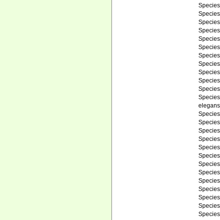
Specie
Specie
Specie
Specie
Specie
Specie
Specie
Specie
Specie
Specie
Specie
Specie
elegans
Specie
Specie
Specie
Specie
Specie
Specie
Specie
Specie
Specie
Specie
Specie
Specie
Specie