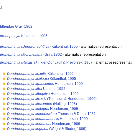
ed
htheidae Gray, 1862
dronephthya
Kükenthal, 1905
dronephthya (Dendronephthya)
Kükenthal, 1905
·
alternative representation
dronephthya (Morchellana)
Gray, 1862
·
alternative representation
dronephthya (Roxasia)
Tixier-Durivault & Prevorsek, 1957
·
alternative representat
s
Dendronephthya acaulis
Kükenthal, 1906
s
Dendronephthya aculeata
Kükenthal, 1905
s
Dendronephthya agaricoides
Henderson, 1909
s
Dendronephthya alba
Utinomi, 1952
s
Dendronephthya albogilva
Henderson, 1909
s
Dendronephthya alcocki
(Thomson & Henderson, 1906)
s
Dendronephthya alexanderi
(Nutting, 1908)
s
Dendronephthya ambigua
Henderson, 1909
s
Dendronephthya amoebisclera
Thomson & Dean, 1931
s
Dendronephthya andamanensis
Henderson, 1909
s
Dendronephthya andersoni
Henderson, 1909
s
Dendronephthya anguina
(Wright & Studer, 1889)