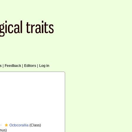
cs
|
Feedback
|
Editors
|
Log in
Octocorallia
(Class)
nus)