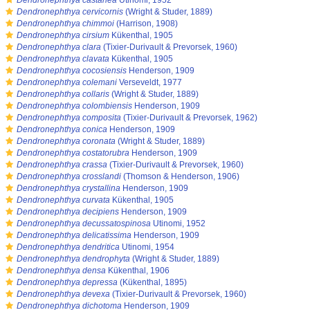
s
Dendronephthya castanea
Utinomi, 1952
s
Dendronephthya cervicornis
(Wright & Studer, 1889)
s
Dendronephthya chimmoi
(Harrison, 1908)
s
Dendronephthya cirsium
Kükenthal, 1905
s
Dendronephthya clara
(Tixier-Durivault & Prevorsek, 1960)
s
Dendronephthya clavata
Kükenthal, 1905
s
Dendronephthya cocosiensis
Henderson, 1909
s
Dendronephthya colemani
Verseveldt, 1977
s
Dendronephthya collaris
(Wright & Studer, 1889)
s
Dendronephthya colombiensis
Henderson, 1909
s
Dendronephthya composita
(Tixier-Durivault & Prevorsek, 1962)
s
Dendronephthya conica
Henderson, 1909
s
Dendronephthya coronata
(Wright & Studer, 1889)
s
Dendronephthya costatorubra
Henderson, 1909
s
Dendronephthya crassa
(Tixier-Durivault & Prevorsek, 1960)
s
Dendronephthya crosslandi
(Thomson & Henderson, 1906)
s
Dendronephthya crystallina
Henderson, 1909
s
Dendronephthya curvata
Kükenthal, 1905
s
Dendronephthya decipiens
Henderson, 1909
s
Dendronephthya decussatospinosa
Utinomi, 1952
s
Dendronephthya delicatissima
Henderson, 1909
s
Dendronephthya dendritica
Utinomi, 1954
s
Dendronephthya dendrophyta
(Wright & Studer, 1889)
s
Dendronephthya densa
Kükenthal, 1906
s
Dendronephthya depressa
(Kükenthal, 1895)
s
Dendronephthya devexa
(Tixier-Durivault & Prevorsek, 1960)
s
Dendronephthya dichotoma
Henderson, 1909