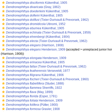
s
Dendronephthya disciformis
Kükenthal, 1905
s
Dendronephthya divaricata
(Gray, 1862)
s
Dendronephthya doederleini
Kükenthal, 1905
s
Dendronephthya dofleini
Kükenthal, 1905
s
Dendronephthya dollfusi
(Tixier-Durivault & Prevorsek, 1962)
s
Dendronephthya dromidicola
Utinomi, 1952
s
Dendronephthya eburnea
Kükenthal, 1905
s
Dendronephthya echinata
(Tixier-Durivault & Prevorsek, 1959)
s
Dendronephthya ehrenbergi
(Kükenthal, 1904)
s
Dendronephthya electa
(Tixier-Durivault & Prevorsek, 1962)
s
Dendronephthya elegans
(Harrison, 1908)
s
Dendronephthya elegans
Henderson, 1909
(
accepted
>
unreplaced junior h
 (Harrison, 1908))
s
Dendronephthya elongata
Henderson, 1909
s
Dendronephthya erinacea
Kükenthal, 1905
s
Dendronephthya fallax
(Tixier-Durivault & Prevorsek, 1962)
s
Dendronephthya featherensis
Verseveldt, 1977
s
Dendronephthya filigrana
Kükenthal, 1906
s
Dendronephthya fischeri
(Tixier-Durivault & Prevorsek, 1960)
s
Dendronephthya flabellifera
(Studer, 1888)
s
Dendronephthya flammea
Sherriffs, 1922
s
Dendronephthya flava
(May, 1899)
s
Dendronephthya florida
(Esper, 1791)
s
Dendronephthya foliata
Henderson, 1909
s
Dendronephthya folifera
(Pütter, 1900)
s
Dendronephthya formosa
Gravier, 1908