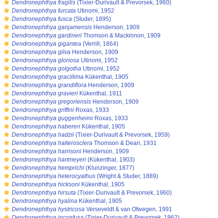
s
Dendronephthya fragilis
(Tixier-Durivault & Prevorsek, 1960)
s
Dendronephthya furcata
Utinomi, 1952
s
Dendronephthya fusca
(Studer, 1895)
s
Dendronephthya ganjamensis
Henderson, 1909
s
Dendronephthya gardineri
Thomson & Mackinnon, 1909
s
Dendronephthya gigantea
(Verrill, 1864)
s
Dendronephthya gilva
Henderson, 1909
s
Dendronephthya gloriosa
Utinomi, 1952
s
Dendronephthya golgotha
Utinomi, 1952
s
Dendronephthya gracillima
Kükenthal, 1905
s
Dendronephthya grandiflora
Henderson, 1909
s
Dendronephthya gravieri
Kükenthal, 1911
s
Dendronephthya gregoriensis
Henderson, 1909
s
Dendronephthya griffini
Roxas, 1933
s
Dendronephthya guggenheimi
Roxas, 1933
s
Dendronephthya habereri
Kükenthal, 1905
s
Dendronephthya hadzii
(Tixier-Durivault & Prevorsek, 1959)
s
Dendronephthya halterosclera
Thomson & Dean, 1931
s
Dendronephthya harrisoni
Henderson, 1909
s
Dendronephthya hartmeyeri
(Kükenthal, 1903)
s
Dendronephthya hemprichi
(Klunzinger, 1877)
s
Dendronephthya heterocyathus
(Wright & Studer, 1889)
s
Dendronephthya hicksoni
Kükenthal, 1905
s
Dendronephthya hirsuta
(Tixier-Durivault & Prevorsek, 1960)
s
Dendronephthya hyalina
Kükenthal, 1905
s
Dendronephthya hystricosa
Verseveldt & van Ofwegen, 1991
s
Dendronephthya inconfusa
(Tixier-Durivault & Prevorsek, 1962)