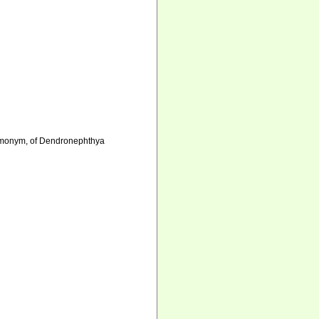
omonym
, of Dendronephthya