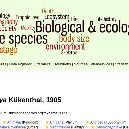
aits
|
Data explorer
|
Literature
|
Definitions
|
Sources
|
Webservices
|
Statisti
ya
Kükenthal, 1905
3
(urn:lsid:marinespecies.org:taxname:206503)
Animalia
(Kingdom)
Cnidaria
(Phylum)
Anthozoa
(Subphylum)
Malacalcyonacea
(Order)
Nephtheidae
(Family)
Dendronephthya
(Ge