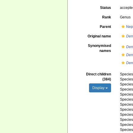
Status
accept
Rank
Genus
Parent
Nep
Original name
Den
Synonymised
Den
names
Den
Den
Direct children
Specie
(384)
Specie
Specie
Display
Specie
Specie
Specie
Specie
Specie
Specie
Specie
Specie
Specie