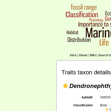
Intro
|
About
|
Wiki
|
Search tr
Traits taxon details
Dendronephth
AphiaID
20650
Classification
Biota