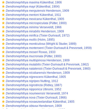
s
Dendronephthya maxima
Kükenthal, 1906
s
Dendronephthya mayi
(Kükenthal, 1904)
s
Dendronephthya merguiensis
Henderson, 1909
s
Dendronephthya mertoni
Kükenthal, 1911
s
Dendronephthya mexicana
Kükenthal, 1905
s
Dendronephthya microspiculata
(Pütter, 1900)
s
Dendronephthya minima
Verseveldt, 1966
s
Dendronephthya mirabilis
Henderson, 1909
s
Dendronephthya mirifica
(Tixier-Durivault, 1972)
s
Dendronephthya mollis
(Holm, 1895)
s
Dendronephthya monticulosa
(Wright & Studer, 1889)
s
Dendronephthya mortenseni
(Tixier-Durivault & Prevorsek, 1959)
s
Dendronephthya moseri
Roxas, 1933
s
Dendronephthya mucronata
(Pütter, 1900)
s
Dendronephthya multispinosa
Henderson, 1909
s
Dendronephthya mutabilis
(Tixier-Durivault & Prevorsek, 1962)
s
Dendronephthya natalensis
(Tixier-Durivault & Prevorsek, 1960)
s
Dendronephthya nicobarensis
Henderson, 1909
s
Dendronephthya nigrescens
Kükenthal, 1905
s
Dendronephthya nigripes
Nutting, 1912
s
Dendronephthya nigrotincta
(Ridley, 1887)
s
Dendronephthya nipponica
Utinomi, 1952
s
Dendronephthya noumeensis
Verseveldt, 1974
s
Dendronephthya nova
(Tixier-Durivault, 1966)
s
Dendronephthya novaezeelandiae
Kükenthal, 1905
s
Dendronephthya obtusa
Henderson, 1909