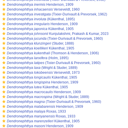
s
Dendronephthya inermis
Henderson, 1909
s
Dendronephthya inhacaensis
Verseveldt, 1960
s
Dendronephthya investigata
(Tixier-Durivault & Prevorsek, 1962)
s
Dendronephthya involuta
(Kükenthal, 1895)
s
Dendronephthya irregularis
Henderson, 1909
s
Dendronephthya japonica
Kükenthal, 1905
s
Dendronephthya johnsonii
Kunjulakshmi, Prakash & Kumar, 2023
s
Dendronephthya jucunda
(Tixier-Durivault & Prevorsek, 1960)
s
Dendronephthya klunzingeri
(Studer, 1888)
s
Dendronephthya koellikeri
Kükenthal, 1905
s
Dendronephthya kukenthali
(Thomson & Henderson, 1906)
s
Dendronephthya lanxifera
(Holm, 1895)
s
Dendronephthya latipes
(Tixier-Durivault & Prevorsek, 1960)
s
Dendronephthya laxa
(Wright & Studer, 1889)
s
Dendronephthya lokobeensis
Verseveldt, 1973
s
Dendronephthya longicaulis
Kükenthal, 1905
s
Dendronephthya longispina
Henderson, 1909
s
Dendronephthya lutea
Kükenthal, 1905
s
Dendronephthya macrocaulis
Henderson, 1909
s
Dendronephthya macrospina
(Wright & Studer, 1889)
s
Dendronephthya magna
(Tixier-Durivault & Prevorsek, 1960)
s
Dendronephthya malabarensis
Henderson, 1909
s
Dendronephthya malaya
Roxas, 1933
s
Dendronephthya manyanensis
Roxas, 1933
s
Dendronephthya marenzelleri
Kükenthal, 1905
s
Dendronephthya masoni
Henderson, 1909