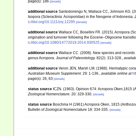
page(s): 186
[details]
additional source
Santodomingo N, Wallace CC, Johnson KG. (2015
Isopora (Scleractinia: Acroporidae) in the Neogene of Indonesia.
s://doi.org/10.1111/zoj.12295
[details]
additional source
Wallace CC, Bosellini FR. (2015). Acropora (Sc
origination and turnover following the Eocene–Oligocene transiti
s://doi.org/10.1080/14772019.2014.930525
[details]
additional source
Wallace CC. (2008). New species and records fr
genus Acropora.
Journal of Paleontology.
82(2): 313-328.
,
availab
additional source
Veron JEN, Marsh LM. (1988). Hermatypic corals
Australian Museum Supplement.
29: 1-136.
,
available online at
ht
page(s): 26, 63
[details]
status source
ICZN. (1963). Opinion 674: Acropora Oken,1815 (A
Zoological Nomenclature.
20: 329-330.
[details]
status source
Boschma H (1961) Acropora Oken, 1815 (Anthozoa, 
Bulletin of Zoological Nomenclature 18: 334-335.
[details]