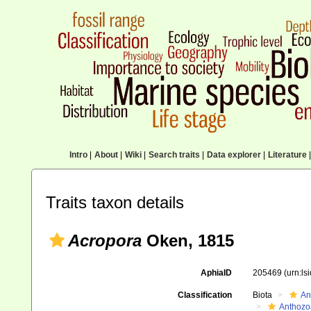
Intro
|
About
|
Wiki
|
Search traits
|
Data explorer
|
Literature
|
Traits taxon details
Acropora
Oken, 1815
AphiaID
205469
(urn:l
Classification
Biota
An
Anthozo