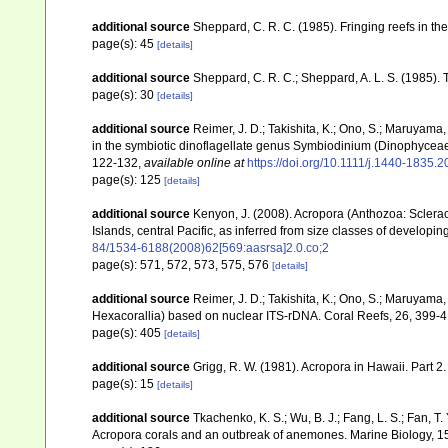
additional source
Sheppard, C. R. C. (1985). Fringing reefs in th
page(s): 45
[details]
additional source
Sheppard, C. R. C.; Sheppard, A. L. S. (1985).
page(s): 30
[details]
additional source
Reimer, J. D.; Takishita, K.; Ono, S.; Maruyama
in the symbiotic dinoflagellate genus Symbiodinium (Dinophyceae
122-132
,
available online at
https://doi.org/10.1111/j.1440-1835.
page(s): 125
[details]
additional source
Kenyon, J. (2008). Acropora (Anthozoa: Sclera
Islands, central Pacific, as inferred from size classes of developi
84/1534-6188(2008)62[569:aasrsa]2.0.co;2
page(s): 571, 572, 573, 575, 576
[details]
additional source
Reimer, J. D.; Takishita, K.; Ono, S.; Maruyama,
Hexacorallia) based on nuclear ITS-rDNA. Coral Reefs, 26, 399-
page(s): 405
[details]
additional source
Grigg, R. W. (1981). Acropora in Hawaii. Part 2
page(s): 15
[details]
additional source
Tkachenko, K. S.; Wu, B. J.; Fang, L. S.; Fan, T
Acropora corals and an outbreak of anemones. Marine Biology, 1