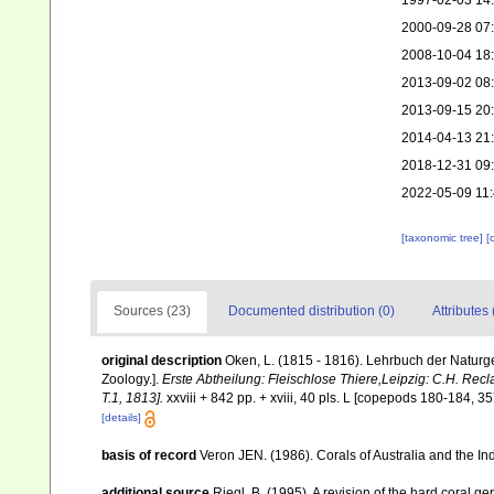
1997-02-03 14
2000-09-28 07
2008-10-04 18
2013-09-02 08
2013-09-15 20
2014-04-13 21
2018-12-31 09
2022-05-09 11
[taxonomic tree]
[
Sources (23)
Documented distribution (0)
Attributes 
original description
Oken, L. (1815 - 1816). Lehrbuch der Naturgesc
Zoology.].
Erste Abtheilung: Fleischlose Thiere,Leipzig: C.H. Recla
T.1, 1813].
xxviii + 842 pp. + xviii, 40 pls. L [copepods 180-184, 35
[details]
basis of record
Veron JEN. (1986). Corals of Australia and the In
additional source
Riegl, B. (1995). A revision of the hard coral 