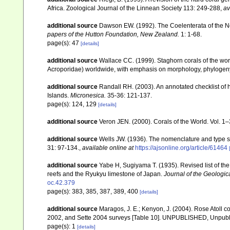
Africa. Zoological Journal of the Linnean Society 113: 249-288
,
av
additional source
Dawson EW. (1992). The Coelenterata of the New
papers of the Hutton Foundation, New Zealand.
1: 1-68.
page(s): 47
[details]
additional source
Wallace CC. (1999). Staghorn corals of the worl
Acroporidae) worldwide, with emphasis on morphology, phylogeny 
additional source
Randall RH. (2003). An annotated checklist of
Islands.
Micronesica.
35-36: 121-137.
page(s): 124, 129
[details]
additional source
Veron JEN. (2000). Corals of the World. Vol. 1
additional source
Wells JW. (1936). The nomenclature and type sp
31: 97-134.
,
available online at
https://ajsonline.org/article/61464
additional source
Yabe H, Sugiyama T. (1935). Revised list of the 
reefs and the Ryukyu limestone of Japan.
Journal of the Geologic
oc.42.379
page(s): 383, 385, 387, 389, 400
[details]
additional source
Maragos, J. E.; Kenyon, J. (2004). Rose Atoll
2002, and Sette 2004 surveys [Table 10]. UNPUBLISHED, Unpub
page(s): 1
[details]