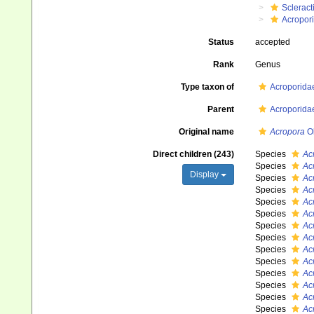
Scleract
Acropor
Status
accepted
Rank
Genus
Type taxon of
Acroporidae
Parent
Acroporidae
Original name
Acropora
Ok
Direct children (243)
Species
Ac
Species
Ac
Display
Species
Ac
Species
Ac
Species
Ac
Species
Ac
Species
Ac
Species
Ac
Species
Ac
Species
Ac
Species
Ac
Species
Ac
Species
Ac
Species
Ac