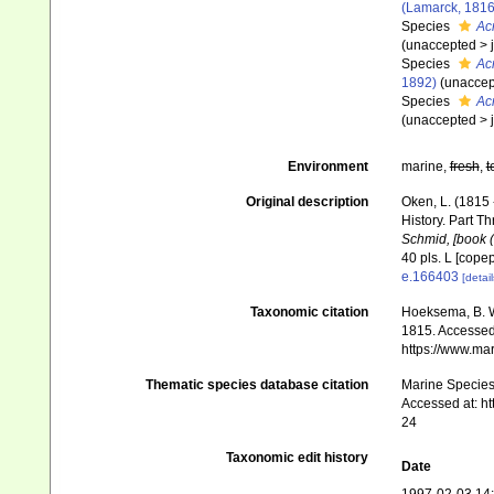
(Lamarck, 1816
Species
Acr
(
unaccepted
>
Species
Ac
1892)
(
unaccep
Species
Ac
(
unaccepted
>
Environment
marine,
fresh
,
t
Original description
Oken, L. (1815 
History. Part Th
Schmid, [book (3
40 pls. L [cope
e.166403
[detail
Taxonomic citation
Hoeksema, B. W.
1815. Accessed 
https://www.ma
Thematic species database citation
Marine Species 
Accessed at: h
24
Taxonomic edit history
Date