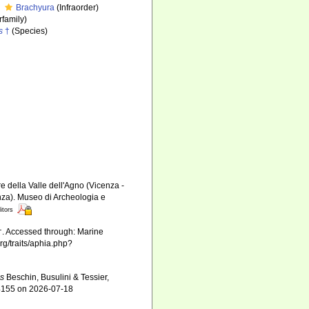
Brachyura
(Infraorder)
family)
s
†
(Species)
re della Valle dell'Agno (Vicenza -
enza). Museo di Archeologia e
itors
†. Accessed through: Marine
rg/traits/aphia.php?
is
Beschin, Busulini & Tessier,
84155 on 2026-07-18