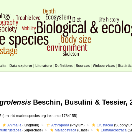
aits
|
Data explorer
|
Literature
|
Definitions
|
Sources
|
Webservices
|
Statisti
grolensis
Beschin, Busulini & Tessier, 
55
(urn:lsid:marinespecies.org:taxname:1784155)
Animalia
(Kingdom)
Arthropoda
(Phylum)
Crustacea
(Subphylu
ulticrustacea
(Superclass)
Malacostraca
(Class)
Eumalacostraca
(S