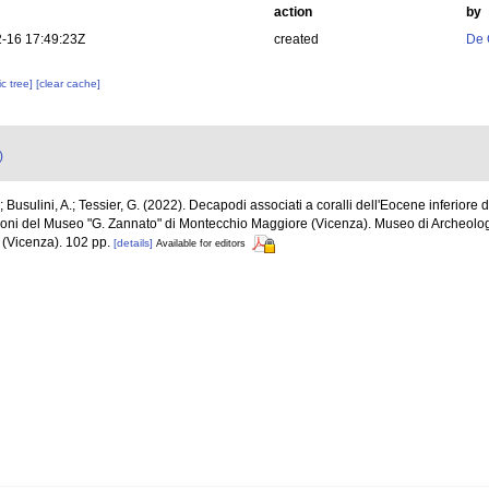
action
by
-16 17:49:23Z
created
De 
c tree]
[clear cache]
)
; Busulini, A.; Tessier, G. (2022). Decapodi associati a coralli dell'Eocene inferiore 
lezioni del Museo "G. Zannato" di Montecchio Maggiore (Vicenza). Museo di Archeolog
(Vicenza). 102 pp.
[details]
Available for editors