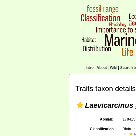
Intro
|
About
|
Wiki
|
Search tr
Traits taxon details
Laevicarcinus 
AphiaID
17841
Classification
Biota
M