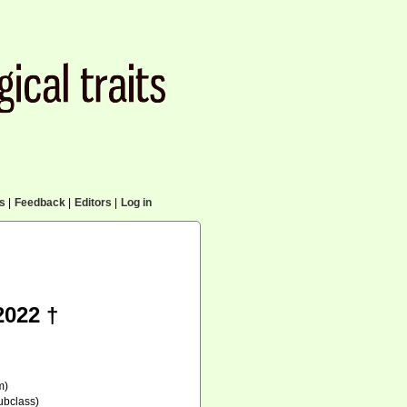
cs
|
Feedback
|
Editors
|
Log in
2022 †
m)
ubclass)