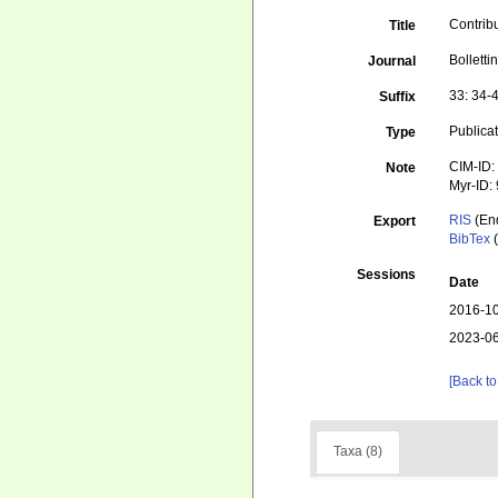
Contribu
Title
Bolletti
Journal
33: 34-
Suffix
Publica
Type
CIM-ID:
Note
Myr-ID:
RIS
(En
Export
BibTex
(
Sessions
Date
2016-10
2023-06
[Back to
Taxa (8)