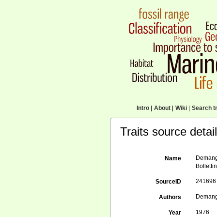
Intro
|
About
|
Wiki
|
Search tr
Traits source detai
Demange,
Name
Bolletti
241696
SourceID
Demange,
Authors
1976
Year