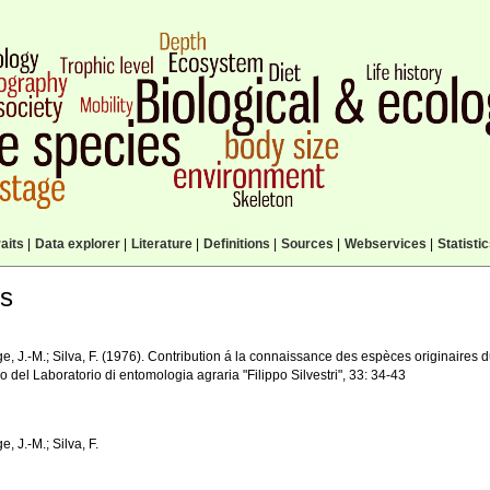
aits
|
Data explorer
|
Literature
|
Definitions
|
Sources
|
Webservices
|
Statisti
ls
 J.-M.; Silva, F. (1976). Contribution á la connaissance des espèces originaires du 
no del Laboratorio di entomologia agraria "Filippo Silvestri", 33: 34-43
 J.-M.; Silva, F.