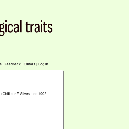
cs
|
Feedback
|
Editors
|
Log in
Chili par F. Silvestri en 1902.