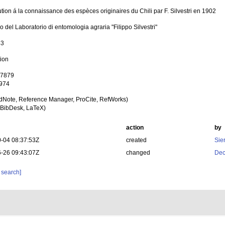
tion á la connaissance des espèces originaires du Chili par F. Silvestri en 1902
no del Laboratorio di entomologia agraria "Filippo Silvestri"
43
tion
 7879
 974
dNote, Reference Manager, ProCite, RefWorks)
BibDesk, LaTeX)
action
by
-04 08:37:53Z
created
Sie
-26 09:43:07Z
changed
Dec
 search]