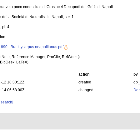
nuove o poco conosciute di Crostacei Decapodi del Golfo di Napoli
o della Società di Naturalisti in Napoli, ser. 1
, pl. 4
tion
1890 - Brachycarpus neapolitanus.pdf
dNote, Reference Manager, ProCite, RefWorks)
BibDesk, LaTeX)
action
by
-12 18:30:12Z
created
db
-14 06:58:00Z
changed
De 
 search]