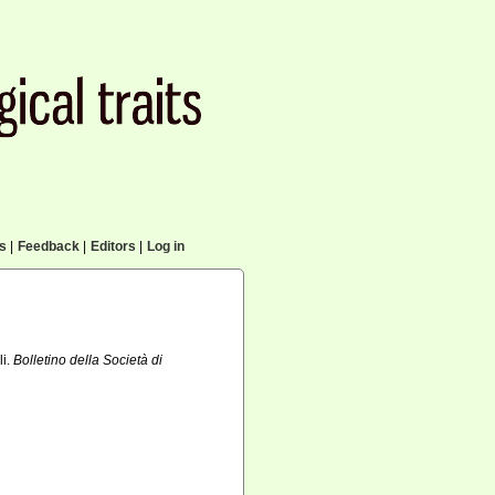
cs
|
Feedback
|
Editors
|
Log in
li.
Bolletino della Società di