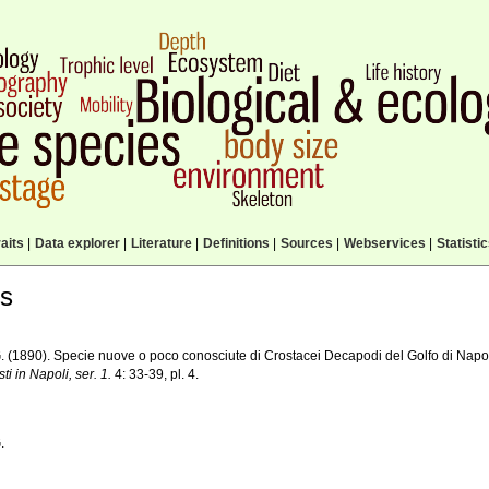
aits
|
Data explorer
|
Literature
|
Definitions
|
Sources
|
Webservices
|
Statisti
ls
. (1890). Specie nuove o poco conosciute di Crostacei Decapodi del Golfo di Napo
sti in Napoli, ser. 1.
4: 33-39, pl. 4.
.