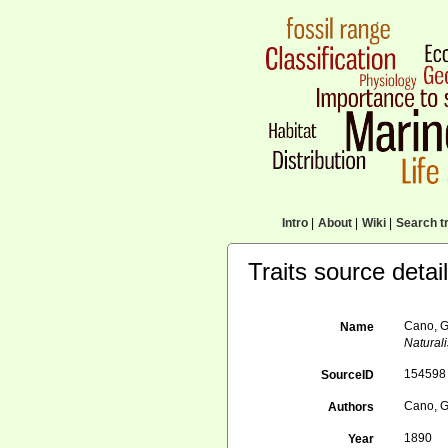
Intro
|
About
|
Wiki
|
Search tr
Traits source detai
Cano, G
Name
Naturali
154598
SourceID
Cano, G
Authors
1890
Year