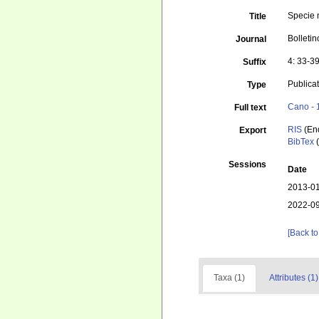
Specie 
Title
Bolletin
Journal
4: 33-39
Suffix
Publica
Type
Cano - 
Full text
RIS
(En
Export
BibTex
(
Sessions
Date
2013-01
2022-09
[Back to
Taxa (1)
Attributes (1)