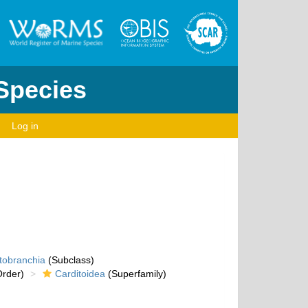
 Species
Log in
tobranchia
(Subclass)
rder)
Carditoidea
(Superfamily)