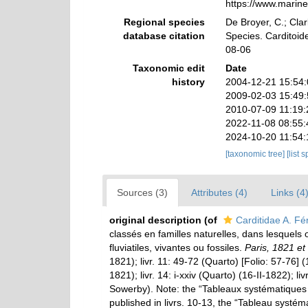
https://www.marin
Regional species
De Broyer, C.; Clar
database citation
Species. Carditoid
08-06
Taxonomic edit
Date
history
2004-12-21 15:54
2009-02-03 15:49
2010-07-09 11:19
2022-11-08 08:55
2024-10-20 11:54
[taxonomic tree]
[list 
Sources (3)
Attributes (4)
Links (4
original description
(of
Carditidae A. F
classés en familles naturelles, dans lesquels
fluviatiles, vivantes ou fossiles.
Paris, 1821 et
1821); livr. 11: 49-72 (Quarto) [Folio: 57-76] (
1821); livr. 14: i-xxiv (Quarto) (16-II-1822); l
Sowerby). Note: the “Tableaux systématiques 
published in livrs. 10-13, the “Tableau systéma