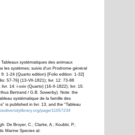
). Tableaux systématiques des animaux
ous les systèmes; suivis d'un Prodrome général
9: 1-24 (Quarto edition) [Folio edition: 1-32]
lio: 57-76] (13-VII-1821); livr. 12: 73-88
vr. 14: i-xxiv (Quarto) (16-II-1822); livr. 15:
(Arthus Bertrand / G.B. Sowerby). Note: the
ableau systématique de la famille des
” is published in livr. 13, and the “Tableau
/biodiversitylibrary.org/page/11057234
 De Broyer, C.; Clarke, A.; Koubbi, P.;
tic Marine Species at: