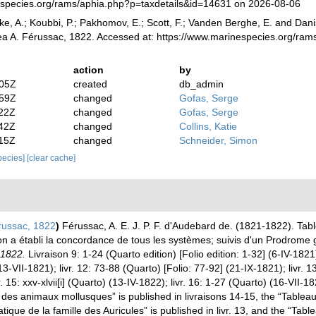
especies.org/rams/aphia.php?p=taxdetails&id=14631 on 2026-08-06
ke, A.; Koubbi, P.; Pakhomov, E.; Scott, F.; Vanden Berghe, E. and Danis
ea A. Férussac, 1822. Accessed at: https://www.marinespecies.org/ra
action
by
:05Z
created
db_admin
:59Z
changed
Gofas, Serge
:22Z
changed
Gofas, Serge
:42Z
changed
Collins, Katie
:15Z
changed
Schneider, Simon
species]
[clear cache]
)
érussac, 1822
)
Férussac, A. E. J. P. F. d'Audebard de. (1821-1822). T
 on a établi la concordance de tous les systèmes; suivis d'un Prodrome
 1822.
Livraison 9: 1-24 (Quarto edition) [Folio edition: 1-32] (6-IV-1821)
13-VII-1821); livr. 12: 73-88 (Quarto) [Folio: 77-92] (21-IX-1821); livr. 
ivr. 15: xxv-xlvii[i] (Quarto) (13-IV-1822); livr. 16: 1-27 (Quarto) (16-VII
des animaux mollusques” is published in livraisons 14-15, the “Tableau
tique de la famille des Auricules” is published in livr. 13, and the “Tab