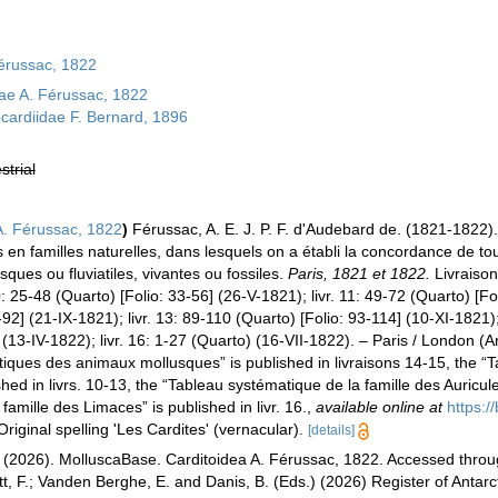
Férussac, 1822
dae A. Férussac, 1822
cardiidae F. Bernard, 1896
strial
A. Férussac, 1822
)
Férussac, A. E. J. P. F. d'Audebard de. (1821-1822
 en familles naturelles, dans lesquels on a établi la concordance de t
sques ou fluviatiles, vivantes ou fossiles.
Paris, 1821 et 1822.
Livraison 
0: 25-48 (Quarto) [Folio: 33-56] (26-V-1821); livr. 11: 49-72 (Quarto) [Fo
92] (21-IX-1821); livr. 13: 89-110 (Quarto) [Folio: 93-114] (10-XI-1821); li
o) (13-IV-1822); livr. 16: 1-27 (Quarto) (16-VII-1822). – Paris / London 
iques des animaux mollusques” is published in livraisons 14-15, the “T
hed in livrs. 10-13, the “Tableau systématique de la famille des Auricules
famille des Limaces” is published in livr. 16.
,
available online at
https:/
 Original spelling 'Les Cardites' (vernacular).
[details]
(2026). MolluscaBase. Carditoidea A. Férussac, 1822. Accessed through:
, F.; Vanden Berghe, E. and Danis, B. (Eds.) (2026) Register of Antarc