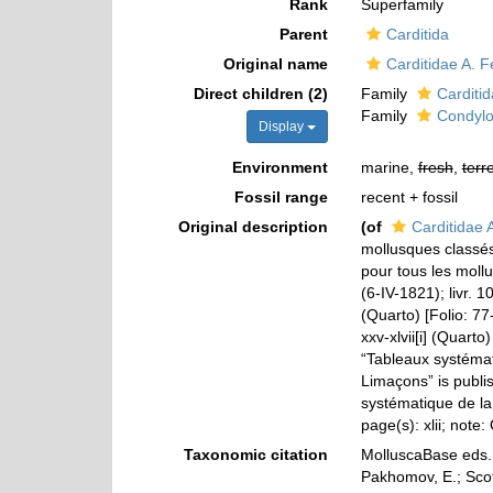
Rank
Superfamily
Parent
Carditida
Original name
Carditidae A. 
Direct children (2)
Family
Carditi
Family
Condylo
Display
Environment
marine,
fresh
,
terre
Fossil range
recent + fossil
Original description
(of
Carditidae 
mollusques classés
pour tous les mollu
(6-IV-1821); livr. 1
(Quarto) [Folio: 77-
xxv-xlvii[i] (Quart
“Tableaux systémat
Limaçons” is publis
systématique de la 
page(s): xlii; note:
Taxonomic citation
MolluscaBase eds. 
Pakhomov, E.; Scott