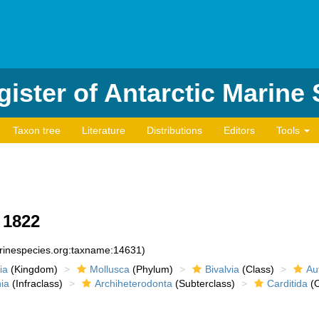
ister of Antarctic Marine
Taxon tree
Literature
Distributions
Editors
Tools
 1822
arinespecies.org:taxname:14631)
ia
(Kingdom)
Mollusca
(Phylum)
Bivalvia
(Class)
Au
ia
(Infraclass)
Archiheterodonta
(Subterclass)
Carditida
(O