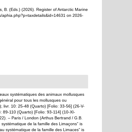
, B. (Eds.) (2026). Register of Antarctic Marine
ms/aphia.php?p=taxdetails&id=14631 on 2026-
ableaux systématiques des animaux mollusques
 général pour tous les mollusques ou
; livr. 10: 25-48 (Quarto) [Folio: 33-56] (26-V-
13: 89-110 (Quarto) [Folio: 93-114] (10-XI-
-1822). – Paris / London (Arthus Bertrand / G.B.
 systématique de la famille des Limaçons” is
leau systématique de la famille des Limaces” is