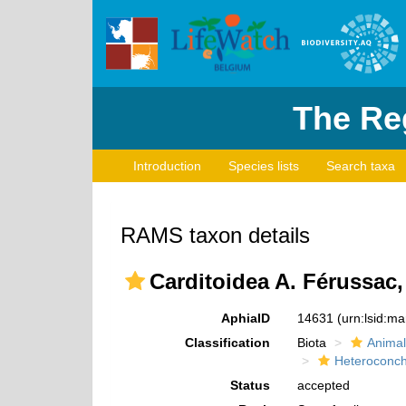
The Reg
Introduction
Species lists
Search taxa
RAMS taxon details
Carditoidea A. Férussac,
AphiaID
14631
(urn:lsid:m
Classification
Biota
Animal
Heteroconch
Status
accepted