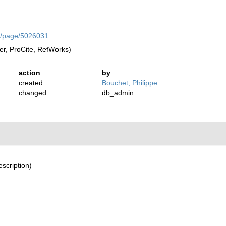
org/page/5026031
r, ProCite, RefWorks)
action
by
created
Bouchet, Philippe
changed
db_admin
escription)