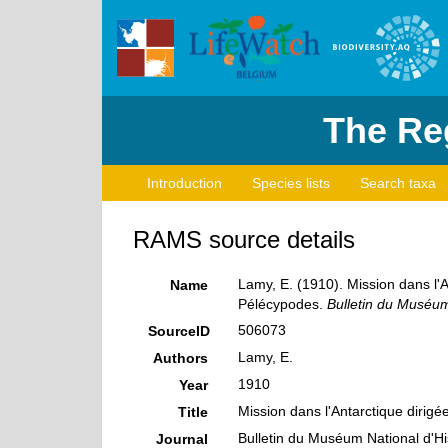
The Reg
Introduction
Species lists
Search taxa
RAMS source details
Lamy, E. (1910). Mission dans l'A
Name
Pélécypodes.
Bulletin du Muséum 
506073
SourceID
Lamy, E.
Authors
1910
Year
Mission dans l'Antarctique dirigé
Title
Bulletin du Muséum National d'His
Journal