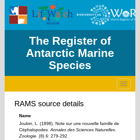
The Register of
Antarctic Marine
Species
Toggle
navigati
RAMS source details
Name
Joubin, L. (1898). Note sur une nouvelle famille de
Céphalopodes.
Annales des Sciences Naturelles.
Zoologie.
(8) 6: 279-292.