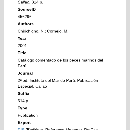
Callao.
314 p.
SourceID
456296
Authors
Chirichigno, N.; Cornejo, M.
Year
2001
Title
Catálogo comentado de los peces marinos del
Perú
Journal
2ª ed. Instituto del Mar de Perú. Publicación
Especial. Callao
Suffix
314 p.
Type
Publication
Export
RIS
(EndNote, Reference Manager, ProCite,