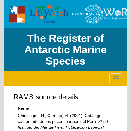
The Register of
Antarctic Marine
Species
Toggle
navigati
RAMS source details
Name
Chirichigno, N.; Cornejo, M. (2001). Catálogo
comentado de los peces marinos del Perú.
2ª ed.
Instituto del Mar de Perú. Publicación Especial.