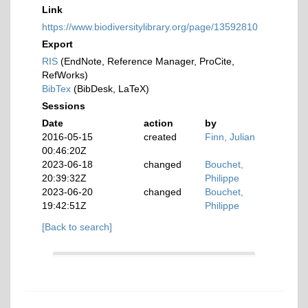
Link
https://www.biodiversitylibrary.org/page/13592810
Export
RIS
(EndNote, Reference Manager, ProCite,
RefWorks)
BibTex
(BibDesk, LaTeX)
Sessions
Date
action
by
2016-05-15
created
Finn, Julian
00:46:20Z
2023-06-18
changed
Bouchet,
20:39:32Z
Philippe
2023-06-20
changed
Bouchet,
19:42:51Z
Philippe
[Back to search]