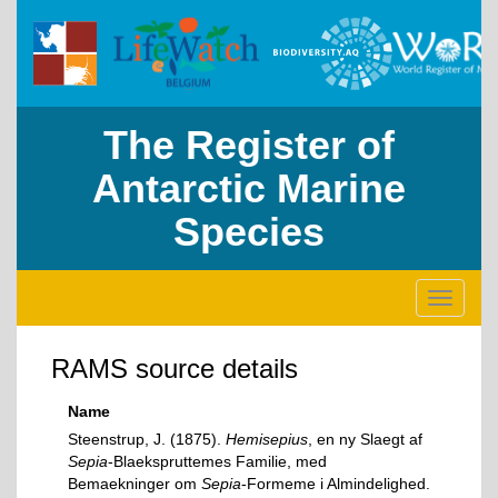
The Register of
Antarctic Marine
Species
Toggle
navigati
RAMS source details
Name
Steenstrup, J. (1875).
Hemisepius
, en ny Slaegt af
Sepia
-Blaekspruttemes Familie, med
Bemaekninger om
Sepia
-Formeme i Almindelighed.