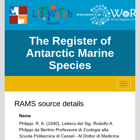
The Register of
Antarctic Marine
Species
Toggle
navigati
RAMS source details
Name
Philippi, R. A. (1840). Lettera del Sig. Rodolfo A.
Philippi da Berlino Professore di Zoologia alla
Scuola Politecnica di Cassel - Al Dottor di Medicina