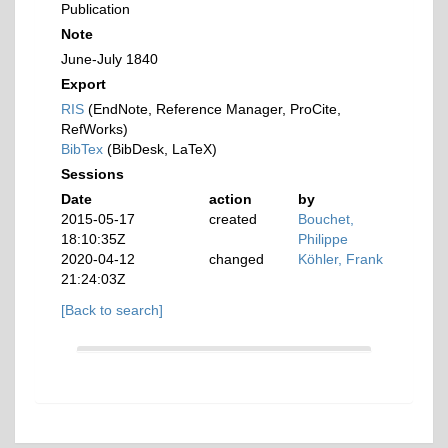
Publication
Note
June-July 1840
Export
RIS
(EndNote, Reference Manager, ProCite,
RefWorks)
BibTex
(BibDesk, LaTeX)
Sessions
Date
action
by
2015-05-17
created
Bouchet,
18:10:35Z
Philippe
2020-04-12
changed
Köhler, Frank
21:24:03Z
[Back to search]