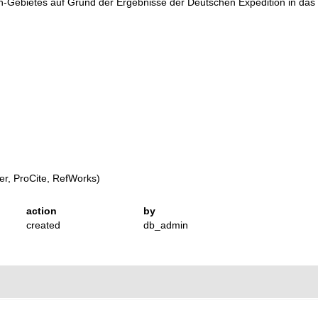
n-Gebietes auf Grund der Ergebnisse der Deutschen Expedition in das
r, ProCite, RefWorks)
action
by
created
db_admin