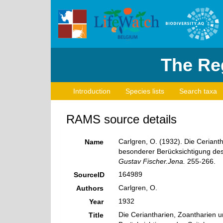
The Reg
Introduction
Species lists
Search taxa
RAMS source details
Carlgren, O. (1932). Die Ceriant
Name
besonderer Berücksichtigung des
Gustav Fischer.Jena.
255-266.
164989
SourceID
Carlgren, O.
Authors
1932
Year
Die Ceriantharien, Zoantharien u
Title