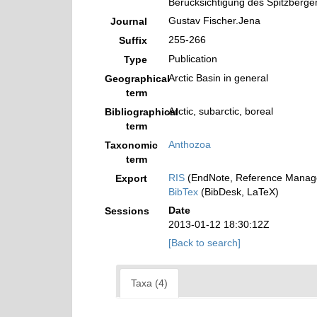
Berücksichtigung des Spitzberge
Gustav Fischer.Jena
Journal
255-266
Suffix
Publication
Type
Arctic Basin in general
Geographical
term
Arctic, subarctic, boreal
Bibliographical
term
Anthozoa
Taxonomic
term
RIS
(EndNote, Reference Manage
Export
BibTex
(BibDesk, LaTeX)
Date
Sessions
2013-01-12 18:30:12Z
[Back to search]
Taxa (4)