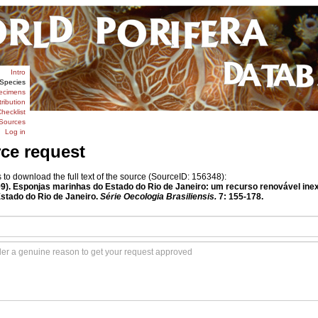
Intro
Species
ecimens
tribution
hecklist
Sources
Log in
rce request
o download the full text of the source (SourceID: 156348):
1999). Esponjas marinhas do Estado do Rio de Janeiro: um recurso renovável ine
stado do Rio de Janeiro.
Série Oecologia Brasiliensis.
7: 155-178.