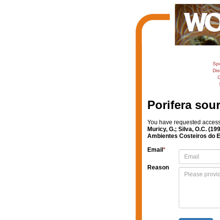
Sp
Dis
C
Porifera sou
You have requested access t
Muricy, G.; Silva, O.C. (
Ambientes Costeiros do E
Email
*
Reason