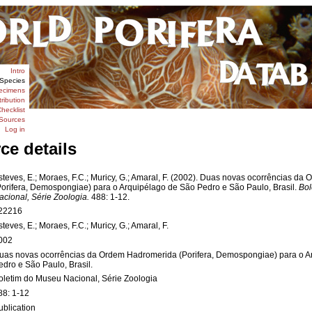
Intro
Species
ecimens
tribution
hecklist
Sources
Log in
ce details
steves, E.; Moraes, F.C.; Muricy, G.; Amaral, F. (2002). Duas novas ocorrências d
Porifera, Demospongiae) para o Arquipélago de São Pedro e São Paulo, Brasil.
Bol
acional, Série Zoologia.
488: 1-12.
22216
steves, E.; Moraes, F.C.; Muricy, G.; Amaral, F.
002
uas novas ocorrências da Ordem Hadromerida (Porifera, Demospongiae) para o A
edro e São Paulo, Brasil.
oletim do Museu Nacional, Série Zoologia
88: 1-12
ublication