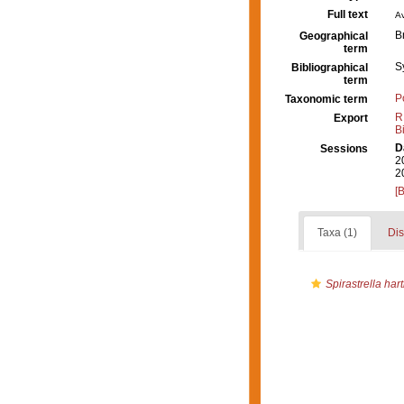
Full text
Av
B
Geographical
term
S
Bibliographical
term
P
Taxonomic term
R
Export
B
D
Sessions
2
2
[
Taxa (1)
Dis
Spirastrella har