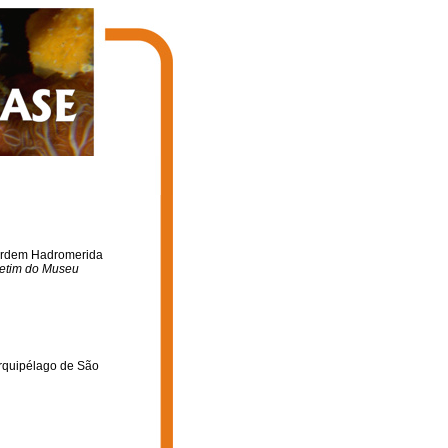
a Ordem Hadromerida
etim do Museu
rquipélago de São