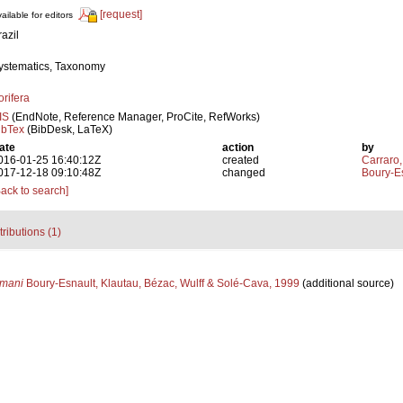
[request]
ailable for editors
razil
ystematics, Taxonomy
orifera
IS
(EndNote, Reference Manager, ProCite, RefWorks)
ibTex
(BibDesk, LaTeX)
ate
action
by
016-01-25 16:40:12Z
created
Carraro,
017-12-18 09:10:48Z
changed
Boury-Es
Back to search]
tributions (1)
tmani
Boury-Esnault, Klautau, Bézac, Wulff & Solé-Cava, 1999
(additional source)