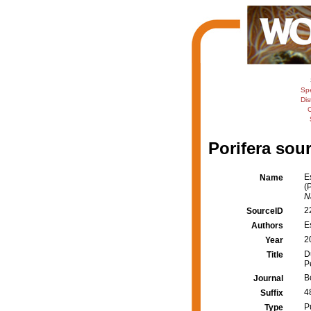
Sp
Dis
C
Porifera sour
E
Name
(
N
2
SourceID
E
Authors
2
Year
D
Title
P
B
Journal
4
Suffix
P
Type