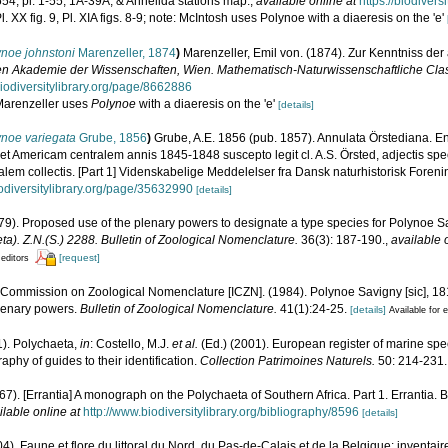
-554, pl. 1-55, 1A-39A, & Annelida stations map.
,
available online at
https://biodiver
l. XX fig. 9, Pl. XIA figs. 8-9; note: McIntosh uses Polynoe with a diaeresis on the 'e'
ynoe johnstoni
Marenzeller, 1874
)
Marenzeller, Emil von. (1874). Zur Kenntniss der
hen Akademie der Wissenschaften, Wien. Mathematisch-Naturwissenschaftliche Cla
biodiversitylibrary.org/page/8662886
 Marenzeller uses
Polynoe
with a diaeresis on the 'e'
[details]
ynoe variegata
Grube, 1856
)
Grube, A.E. 1856 (pub. 1857). Annulata Örstediana. E
et Americam centralem annis 1845-1848 suscepto legit cl. A.S. Örsted, adjectis spe
alem collectis. [Part 1] Videnskabelige Meddelelser fra Dansk naturhistorisk Foren
iodiversitylibrary.org/page/35632990
[details]
1979). Proposed use of the plenary powers to designate a type species for Polynoe S
a). Z.N.(S.) 2288. Bulletin of Zoological Nomenclature.
36(3): 187-190.
,
available 
[request]
 editors
l Commission on Zoological Nomenclature [ICZN]. (1984). Polynoe Savigny [sic], 18
lenary powers.
Bulletin of Zoological Nomenclature.
41(1):24-25.
[details]
Available for e
1). Polychaeta,
in
: Costello, M.J.
et al.
(Ed.) (2001). European register of marine spec
phy of guides to their identification.
Collection Patrimoines Naturels.
50: 214-231.
967). [Errantia] A monograph on the Polychaeta of Southern Africa. Part 1. Errantia. 
ilable online at
http://www.biodiversitylibrary.org/bibliography/8596
[details]
04). Faune et flore du littoral du Nord, du Pas-de-Calais et de la Belgique: inventair