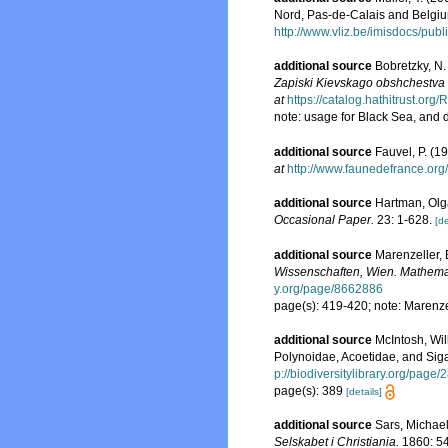
Nord, Pas-de-Calais and Belgiu
http://www.vliz.be/imisdocs/pub
additional source
Bobretzky, N.
Zapiski Kievskago obshchestva e
at
https://catalog.hathitrust.or
note: usage for Black Sea, and 
additional source
Fauvel, P. (1
at
http://www.faunedefrance.org/
additional source
Hartman, Olga
Occasional Paper.
23: 1-628.
[de
additional source
Marenzeller, 
Wissenschaften, Wien. Mathemat
y.org/page/8662886
page(s): 419-420; note: Marenz
additional source
McIntosh, Wil
Polynoidae, Acoetidae, and Sig
p://biodiversitylibrary.org/page
page(s): 389
[details]
additional source
Sars, Michae
Selskabet i Christiania.
1860: 54