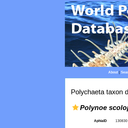
About
|
Sear
Polychaeta taxon d
Polynoe scolo
AphiaID
13083