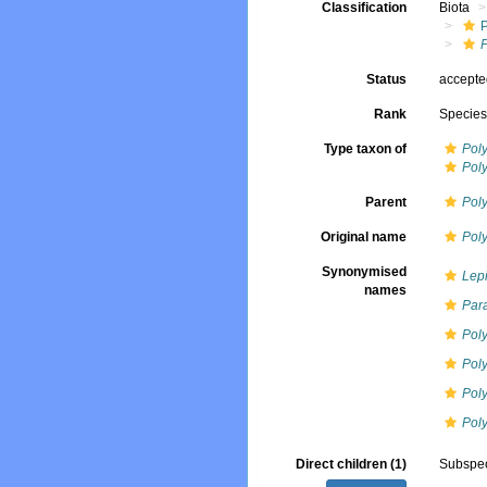
Classification
Biota
Status
accept
Rank
Specie
Type taxon of
Pol
Pol
Parent
Pol
Original name
Pol
Synonymised
Lep
names
Par
Pol
Pol
Pol
Pol
Direct children (1)
Subspe