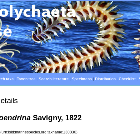
ch taxa
|
Taxon tree
|
Search literature
|
Specimens
|
Distribution
|
Checklist
|
etails
pendrina
Savigny, 1822
0
(urn:lsid:marinespecies.org:taxname:130830)