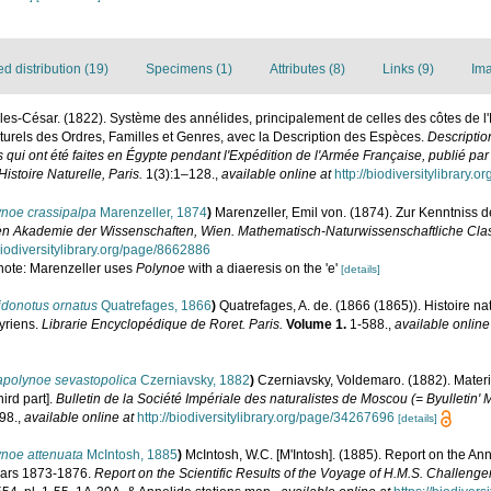
 distribution (19)
Specimens (1)
Attributes (8)
Links (9)
Ima
les-César. (1822). Système des annélides, principalement de celles des côtes de l'Ég
naturels des Ordres, Familles et Genres, avec la Description des Espèces.
Descriptio
qui ont été faites en Égypte pendant l'Expédition de l'Armée Française, publié par
stoire Naturelle, Paris.
1(3):1–128.
,
available online at
http://biodiversitylibrary
ynoe crassipalpa
Marenzeller, 1874
)
Marenzeller, Emil von. (1874). Zur Kenntniss d
hen Akademie der Wissenschaften, Wien. Mathematisch-Naturwissenschaftliche Cla
biodiversitylibrary.org/page/8662886
; note: Marenzeller uses
Polynoe
with a diaeresis on the 'e'
[details]
idonotus ornatus
Quatrefages, 1866
)
Quatrefages, A. de. (1866 (1865)). Histoire na
yriens.
Librarie Encyclopédique de Roret. Paris.
Volume 1.
1-588.
,
available online
apolynoe sevastopolica
Czerniavsky, 1882
)
Czerniavsky, Voldemaro. (1882). Mater
ird part].
Bulletin de la Société Impériale des naturalistes de Moscou (= Byulleti
98.
,
available online at
http://biodiversitylibrary.org/page/34267696
[details]
ynoe attenuata
McIntosh, 1885
)
McIntosh, W.C. [M'Intosh]. (1885). Report on the An
ears 1873-1876.
Report on the Scientific Results of the Voyage of H.M.S. Challenge