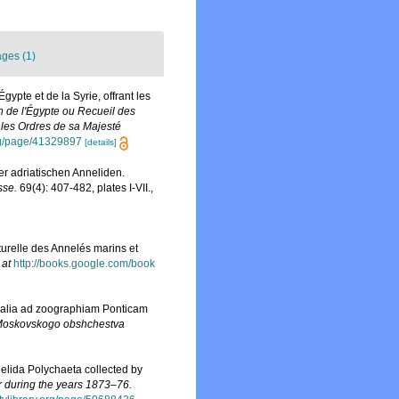
ges (1)
ypte et de la Syrie, offrant les
n de l'Égypte ou Recueil des
 les Ordres de sa Majesté
.org/page/41329897
[details]
er adriatischen Anneliden.
sse.
69(4): 407-482, plates I-VII.
,
turelle des Annelés marins et
 at
http://books.google.com/book
ialia ad zoographiam Ponticam
n' Moskovskogo obshchestva
nelida Polychaeta collected by
r during the years 1873–76.