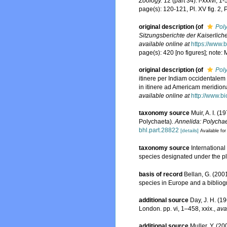
Zoology.
12 (part 34): i-xxxvi, 1
page(s): 120-121, Pl. XV fig. 2, P
original description
(of
Pol
Sitzungsberichte der Kaiserlic
available online at
https://www.
page(s): 420 [no figures]; note:
original description
(of
Pol
itinere per Indiam occidentalem 
in itinere ad Americam meridion
available online at
http://www.b
taxonomy source
Muir, A. I. (
Polychaeta).
Annelida: Polychaet
bhl.part.28822
[details]
Available for
taxonomy source
Internationa
species designated under the p
basis of record
Bellan, G. (200
species in Europe and a bibliogra
additional source
Day, J. H. (1
London. pp. vi, 1–458, xxix.
,
ava
additional source
Muller, Y. (20