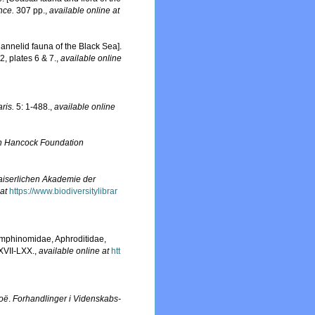
nce.
307 pp.
,
available online at
annelid fauna of the Black Sea].
, plates 6 & 7.
,
available online
ris.
5: 1-488.
,
available online
n Hancock Foundation
aiserlichen Akademie der
at
https://www.biodiversitylibrar
 Amphinomidae, Aphroditidae,
XVII-LXX.
,
available online at
htt
oë
.
Forhandlinger i Videnskabs-