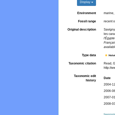
Display
Environment
marine
Fossil range
recent o
Original description
Savigny,
les cara
l'Égypt
Français
availabl
Type data
Holo
Taxonomic citation
Read, G
http://
Taxonomic edit
Date
history
2004-12
2006-08
2007-01
2008-03
[taxonomi