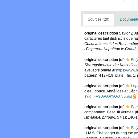
Sources (20)
Documented
original description
Savigny, Ju
caractères tant distinctifs que 
Observations et des Recherches 
l'Empereur Napoléon le Grand, Hi
original description
(of
Pol
Sitzungsberichte der Kaiserlic
available online at
https://www.
page(s): 412-419, plate II fig. 1
original description
(of
Lep
d'eau douce. Annélides et Géph
s?id=FV9IAAAAYAAJ
[details]
original description
(of
Par
comparatam. Fasc. III Vermes. [th
ispytatelei prirody).
57(1): 146-1
original description
(of
Pol
H.M.S. Challenger during the y