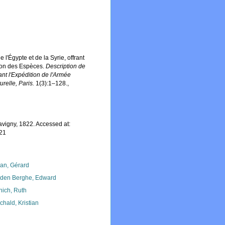
l'Égypte et de la Syrie, offrant
ption des Espèces.
Description de
nt l'Expédition de l'Armée
relle, Paris.
1(3):1–128.
,
vigny, 1822. Accessed at:
-21
lan, Gérard
den Berghe, Edward
nich, Ruth
chald, Kristian