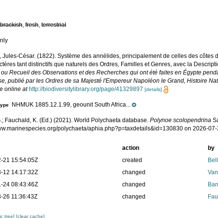
,
brackish
,
fresh
,
terrestrial
nly
 Jules-César. (1822). Système des annélides, principalement de celles des côtes de 
ctères tant distinctifs que naturels des Ordres, Familles et Genres, avec la Descri
e ou Recueil des Observations et des Recherches qui ont été faites en Égypte penda
e, publié par les Ordres de sa Majesté l'Empereur Napoléon le Grand, Histoire Natu
e online at
http://biodiversitylibrary.org/page/41329897
[details]
NHMUK 1885.12.1.99, geounit South Africa...
type
.; Fauchald, K. (Ed.) (2021). World Polychaeta database.
Polynoe scolopendrina
Sa
www.marinespecies.org/polychaeta/aphia.php?p=taxdetails&id=130830 on 2026-07
action
by
-21 15:54:05Z
created
Bel
-12 14:17:32Z
changed
Van
-24 08:43:46Z
changed
Bar
-26 11:36:43Z
changed
Fau
c tree]
[clear cache]