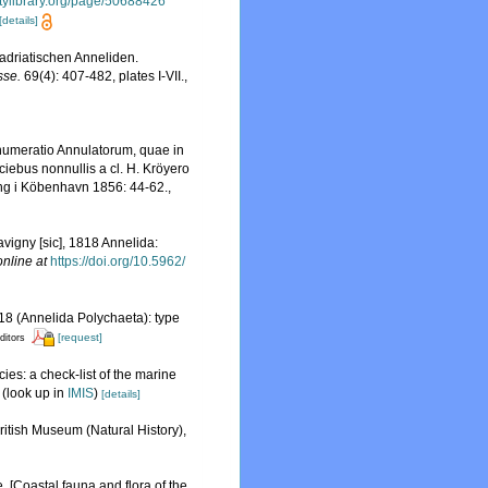
sitylibrary.org/page/50688426
[details]
 adriatischen Anneliden.
sse.
69(4): 407-482, plates I-VII.
,
numeratio Annulatorum, quae in
ciebus nonnullis a cl. H. Kröyero
ing i Köbenhavn 1856: 44-62.
,
avigny [sic], 1818 Annelida:
online at
https://doi.org/10.5962/
18 (Annelida Polychaeta): type
[request]
ditors
ies: a check-list of the marine
(look up in
IMIS
)
[details]
British Museum (Natural History),
e. [Coastal fauna and flora of the