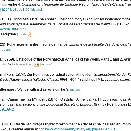
m: inventory].
Commission Régionale de Biologie Région Nord Pas-de-Calais: Fra
lications/145561.pdf
[details]
 (1881). Dopolnenia k faune Annelid Chernogo morya [Additions/supplement to the 
stestvoispytateleĭ [Mémoires de la Société des Naturalistes de Kiew].
6(2): 183-212
g/Record/100422735
description
[details]
923). Polychètes errantes. Faune de France.
Librairie de la Faculte des Sciences. Pa
[details]
. (1959). Catalogue of the Polychaetous Annelids of the World. Parts 1 and 2.
Alla
tails]
[request]
Available for editors
Emil von. (1874). Zur Kenntniss der adriatischen Anneliden.
Sitzungsberichte der K
isch-Naturwissenschaftliche Classe.
69(4): 407-482, plates I-VII.
,
available online 
eller uses
Polynoe
with a diaeresis on the 'e'
[details]
liam Carmichael [as M'Intosh]. (1876). On British Annelida. Part I. Euphrosynidae,
alionidae.
Transactions of the Zoological Society of London.
9(7): 371-394, plates L
/28910942
l. (1861). Om de ved Norges Kyster forekommende Arter af Annelideslaegten
Polyn
-62.
,
available online at
https://www.biodiversitylibrary.org/page/60473613