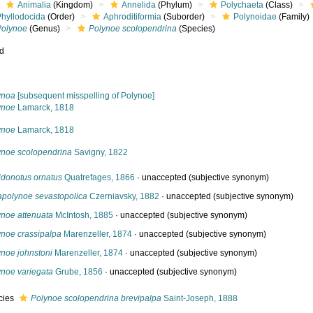
Animalia
(Kingdom)
Annelida
(Phylum)
Polychaeta
(Class)
Phyllodocida
(Order)
Aphroditiformia
(Suborder)
Polynoidae
(Family)
Polynoe
(Genus)
Polynoe scolopendrina
(Species)
ed
s
ynoa
[subsequent misspelling of Polynoe]
ynoe
Lamarck, 1818
ynoe
Lamarck, 1818
ynoe scolopendrina
Savigny, 1822
idonotus ornatus
Quatrefages, 1866
·
unaccepted
(subjective synonym)
apolynoe sevastopolica
Czerniavsky, 1882
·
unaccepted
(subjective synonym)
ynoe attenuata
McIntosh, 1885
·
unaccepted
(subjective synonym)
ynoe crassipalpa
Marenzeller, 1874
·
unaccepted
(subjective synonym)
ynoe johnstoni
Marenzeller, 1874
·
unaccepted
(subjective synonym)
ynoe variegata
Grube, 1856
·
unaccepted
(subjective synonym)
cies
Polynoe scolopendrina brevipalpa
Saint-Joseph, 1888