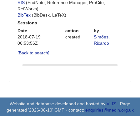
RIS
(EndNote, Reference Manager, ProCite,
RefWorks)
BibTex
(BibDesk, LaTeX)
Sessions
Date
action
by
2018-07-19
created
Simões,
06:53:56Z
Ricardo
[Back to search]
Website and database developed and hosted by
VLIZ
· Page
generated '2026-08-10' GMT · contact:
enquiries@medin.org.uk