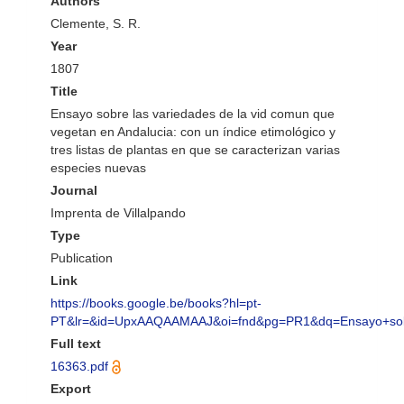
Authors
Clemente, S. R.
Year
1807
Title
Ensayo sobre las variedades de la vid comun que
vegetan en Andalucia: con un índice etimológico y
tres listas de plantas en que se caracterizan varias
especies nuevas
Journal
Imprenta de Villalpando
Type
Publication
Link
https://books.google.be/books?hl=pt-
PT&lr=&id=UpxAAQAAMAAJ&oi=fnd&pg=PR1&dq=Ensayo+sob
Full text
16363.pdf
Export