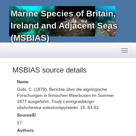
Marine Species of Britain,
Ireland and Adjacent Seas
(MSBIAS)
Toggl
naviga
MSBIAS source details
Name
Gobi, C. (1879). Berichte über die algologische
Forschungen in finnischen Meerbusen im Sommer
1877 ausgeführt.
Trudy Leningradskogo
obshchestva estestvoispytatelei.
10: 83-92.
SourceID
17
Authors