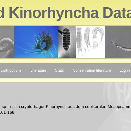
d Kinorhyncha Dat
Distributions
Literature
Stats
Conservation literature
Log in
sa sp. n., ein cryptorhager Kinorhynch aus dem sublitoralen Mesopsam
161-168.