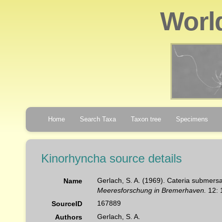
Worl
Home
Search Taxa
Taxon tree
Specimens
Kinorhyncha source details
Gerlach, S. A. (1969). Cateria submer
Name
Meeresforschung in Bremerhaven.
12: 
167889
SourceID
Gerlach, S. A.
Authors