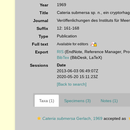
1969
Year
Cateria submersa sp. n., ein cryptorh
Title
Veröffenlichungen des Instituts für Me
Journal
12: 161-168
Suffix
Publication
Type
Full text
Available for editors
RIS
(EndNote, Reference Manager, Pro
Export
BibTex
(BibDesk, LaTeX)
Date
Sessions
2013-06-03 06:49:07Z
2020-05-20 15:11:23Z
[Back to search]
Taxa (1)
Specimens (3)
Notes (1)
Cateria submersa
Gerlach, 1969
accepted as