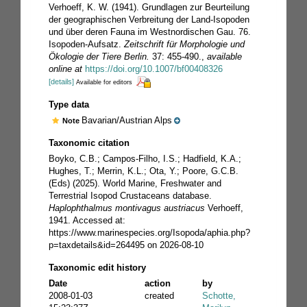
Verhoeff, K. W. (1941). Grundlagen zur Beurteilung
der geographischen Verbreitung der Land-Isopoden
und über deren Fauna im Westnordischen Gau. 76.
Isopoden-Aufsatz.
Zeitschrift für Morphologie und
Ökologie der Tiere Berlin.
37: 455-490.
,
available
online at
https://doi.org/10.1007/bf00408326
[details]
Available for editors
Type data
Bavarian/Austrian Alps
Note
Taxonomic citation
Boyko, C.B.; Campos-Filho, I.S.; Hadfield, K.A.;
Hughes, T.; Merrin, K.L.; Ota, Y.; Poore, G.C.B.
(Eds) (2025). World Marine, Freshwater and
Terrestrial Isopod Crustaceans database.
Haplophthalmus montivagus austriacus
Verhoeff,
1941. Accessed at:
https://www.marinespecies.org/Isopoda/aphia.php?
p=taxdetails&id=264495 on 2026-08-10
Taxonomic edit history
Date
action
by
2008-01-03
created
Schotte,