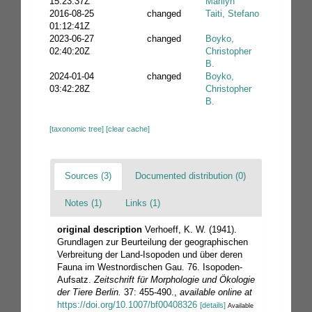
15:23:37Z
Marilyn
2016-08-25
changed
Taiti, Stefano
01:12:41Z
2023-06-27
changed
Boyko,
02:40:20Z
Christopher
B.
2024-01-04
changed
Boyko,
03:42:28Z
Christopher
B.
[taxonomic tree]
[clear cache]
Sources (3)
Documented distribution (0)
Notes (1)
Links (1)
original description
Verhoeff, K. W. (1941).
Grundlagen zur Beurteilung der geographischen
Verbreitung der Land-Isopoden und über deren
Fauna im Westnordischen Gau. 76. Isopoden-
Aufsatz.
Zeitschrift für Morphologie und Ökologie
der Tiere Berlin.
37: 455-490.
,
available online at
https://doi.org/10.1007/bf00408326
[details]
Available