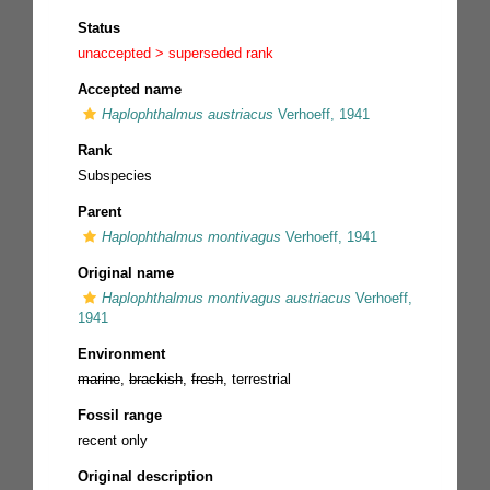
Status
unaccepted >
superseded rank
Accepted name
Haplophthalmus austriacus
Verhoeff, 1941
Rank
Subspecies
Parent
Haplophthalmus montivagus
Verhoeff, 1941
Original name
Haplophthalmus montivagus austriacus
Verhoeff,
1941
Environment
marine
,
brackish
,
fresh
, terrestrial
Fossil range
recent only
Original description