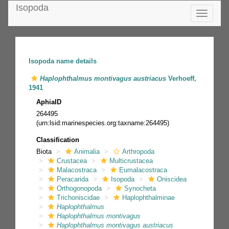
Isopoda
Toggle
navigatio
Isopoda name details
Haplophthalmus montivagus austriacus
Verhoeff,
1941
AphiaID
264495
(urn:lsid:marinespecies.org:taxname:264495)
Classification
Biota
Animalia
Arthropoda
Crustacea
Multicrustacea
Malacostraca
Eumalacostraca
Peracarida
Isopoda
Oniscidea
Orthogonopoda
Synocheta
Trichoniscidae
Haplophthalminae
Haplophthalmus
Haplophthalmus montivagus
Haplophthalmus montivagus austriacus