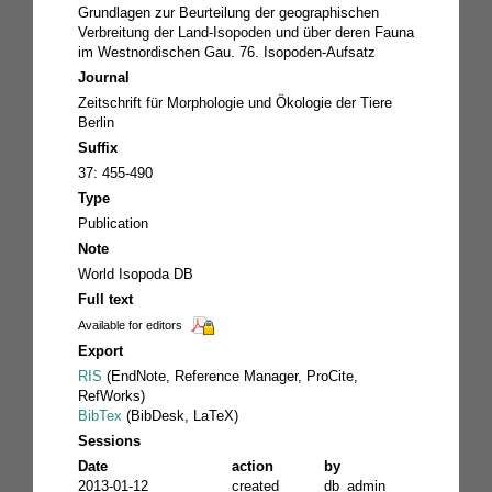
Grundlagen zur Beurteilung der geographischen
Verbreitung der Land-Isopoden und über deren Fauna
im Westnordischen Gau. 76. Isopoden-Aufsatz
Journal
Zeitschrift für Morphologie und Ökologie der Tiere
Berlin
Suffix
37: 455-490
Type
Publication
Note
World Isopoda DB
Full text
Available for editors
Export
RIS
(EndNote, Reference Manager, ProCite,
RefWorks)
BibTex
(BibDesk, LaTeX)
Sessions
Date
action
by
2013-01-12
created
db_admin