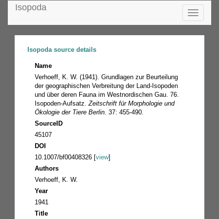
Isopoda
Toggle
navigatio
Isopoda source details
Name
Verhoeff, K. W. (1941). Grundlagen zur Beurteilung
der geographischen Verbreitung der Land-Isopoden
und über deren Fauna im Westnordischen Gau. 76.
Isopoden-Aufsatz.
Zeitschrift für Morphologie und
Ökologie der Tiere Berlin.
37: 455-490.
SourceID
45107
DOI
10.1007/bf00408326 [
view
]
Authors
Verhoeff, K. W.
Year
1941
Title