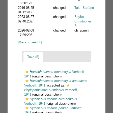
18:30:12Z
2016-08-25
changed
Taiti, Stefano
01:12:41Z
2023-06-27
changed
Boyko,
02:40:20Z
Christopher
B.
2026-02-09
changed
db_admin
17:59:20Z
[Back to search]
Taxa (5)
Haplophthalmus montivagus
Verhoeff,
1941
(original description)
Haplophthalmus montivagus austriacus
Verhoeff, 1941
accepted as
Haplophthalmus austriacus
Verhoeff,
1941
(original description)
Hyloniscus riparius alemannicus
Verhoeff, 1941
(original description)
Hyloniscus riparius perkeo
Verhoeff,
1941
(original description)