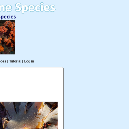
rces
|
Tutorial
|
Log in