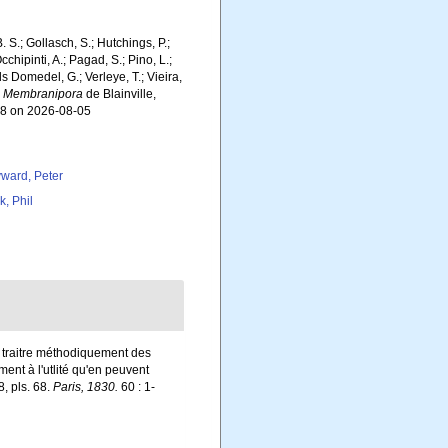
. S.; Gollasch, S.; Hutchings, P.;
chipinti, A.; Pagad, S.; Pino, L.;
ls Domedel, G.; Verleye, T.; Vieira,
.
Membranipora
de Blainville,
38 on 2026-08-05
ward, Peter
k, Phil
on traitre méthodiquement des
ment à l'utlité qu'en peuvent
8, pls. 68.
Paris, 1830.
60 : 1-