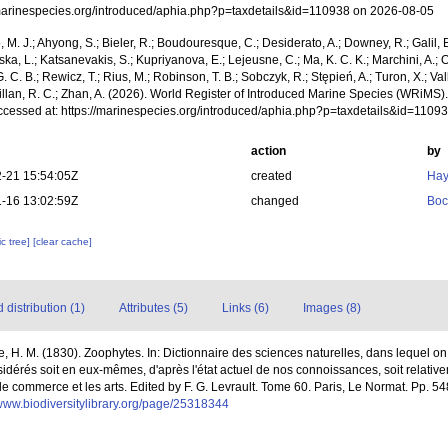
/marinespecies.org/introduced/aphia.php?p=taxdetails&id=110938 on 2026-08-05
, M. J.; Ahyong, S.; Bieler, R.; Boudouresque, C.; Desiderato, A.; Downey, R.; Galil, B
a, L.; Katsanevakis, S.; Kupriyanova, E.; Lejeusne, C.; Ma, K. C. K.; Marchini, A.; Oc
. C. B.; Rewicz, T.; Rius, M.; Robinson, T. B.; Sobczyk, R.; Stępień, A.; Turon, X.; Val
illan, R. C.; Zhan, A. (2026). World Register of Introduced Marine Species (WRiMS)
ccessed at: https://marinespecies.org/introduced/aphia.php?p=taxdetails&id=1109
action
by
-21 15:54:05Z
created
Hay
-16 13:02:59Z
changed
Boc
c tree]
[clear cache]
distribution (1)
Attributes (5)
Links (6)
Images (8)
le, H. M. (1830). Zoophytes. In: Dictionnaire des sciences naturelles, dans lequel 
nsidérés soit en eux-mêmes, d'après l'état actuel de nos connoissances, soit relative
e, le commerce et les arts. Edited by F. G. Levrault. Tome 60. Paris, Le Normat. Pp. 54
/www.biodiversitylibrary.org/page/25318344