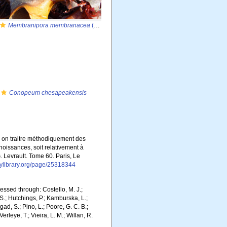
Membranipora membranacea
(Linnaeus, 1767)
Conopeum chesapeakensis
el on traitre méthodiquement des
noissances, soit relativement à
 G. Levrault. Tome 60. Paris, Le
itylibrary.org/page/25318344
essed through: Costello, M. J.;
 S.; Hutchings, P.; Kamburska, L.;
gad, S.; Pino, L.; Poore, G. C. B.;
erleye, T.; Vieira, L. M.; Willan, R.