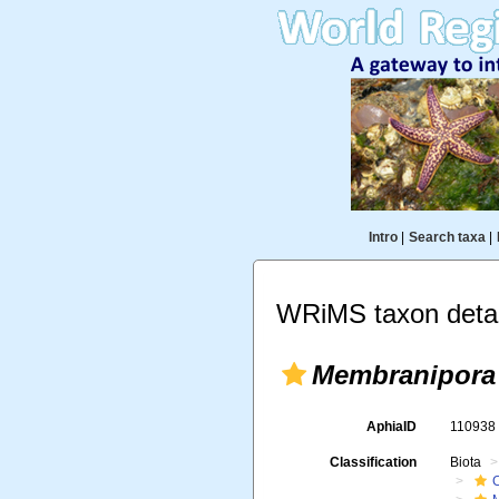
Intro
|
Search taxa
|
WRiMS taxon detai
Membranipora
AphiaID
11093
Classification
Biota