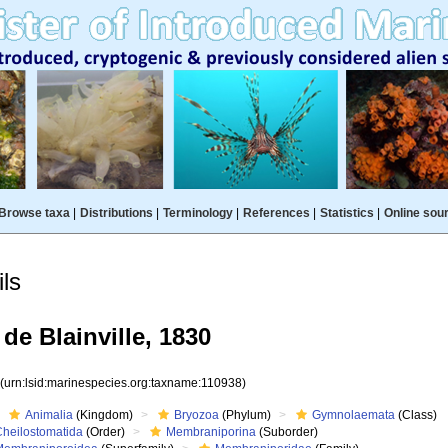
Browse taxa
|
Distributions
|
Terminology
|
References
|
Statistics
|
Online sou
ls
de Blainville, 1830
8
(urn:lsid:marinespecies.org:taxname:110938)
Animalia
(Kingdom)
Bryozoa
(Phylum)
Gymnolaemata
(Class)
Cheilostomatida
(Order)
Membraniporina
(Suborder)