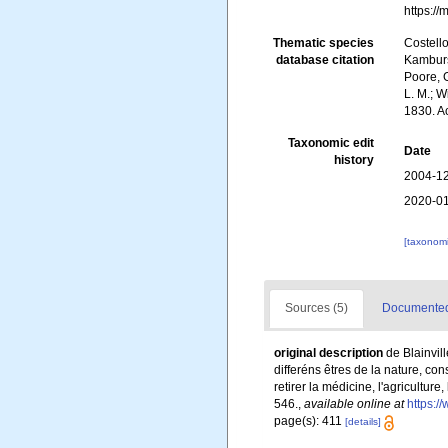
https:/
Thematic species
Costello
database citation
Kambursk
Poore, G
L. M.; W
1830. A
Taxonomic edit
Date
history
2004-12
2020-01
[taxonomi
Sources (5)
Documented 
original description
de Blainvil
differéns êtres de la nature, co
retirer la médicine, l'agricultur
546.
,
available online at
https:/
page(s): 411
[details]