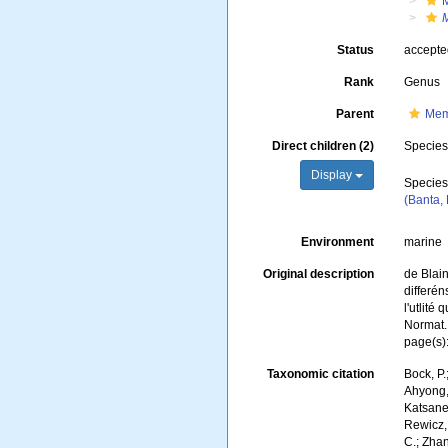
Status
accept
Rank
Genus
Parent
Mem
Direct children (2)
Specie
Display
Specie
(Banta,
Environment
marine
Original description
de Blain
differén
l'utlité
Normat. 
page(s)
Taxonomic citation
Bock, P.
Ahyong, 
Katsanev
Rewicz, 
C.; Zha