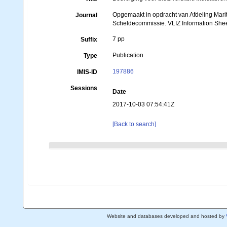
Opgemaakt in opdracht van Afdeling Ma
Journal
Scheldecommissie. VLIZ Information Sheet
7 pp
Suffix
Publication
Type
197886
IMIS-ID
Sessions
Date
2017-10-03 07:54:41Z
[Back to search]
Website and databases developed and hosted by