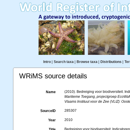
Intro
|
Search taxa
|
Browse taxa
|
Distributions
|
Ter
WRiMS source details
(2010). Bedreiging voor biodiversiteit. I
Name
Maritieme Toegang, projectgroep EcoWaM
Vlaams Instituut voor de Zee (VLIZ): Oost
285307
SourceID
2010
Year
Bedreiging voor biodiversiteit. Indicator
Title