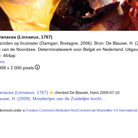
ranacea
(Linnaeus, 1767)
zoïden op bruinwier (Damgan, Bretagne, 2006). Bron: De Blauwe, H. (
t van de Noordzee. Determinatiewerk voor België en Nederland. Uitgav
: 464pp.
ans
008 x 2 000 pixels
anacea
(Linnaeus, 1767)
checked De Blauwe, Hans 2009-07-10
uwe, H. (2009). Mosdiertjes van de Zuidelijke bocht...
 licensed under a
Creative Commons Attribution-NonCommercial-ShareAlike 4.0 International