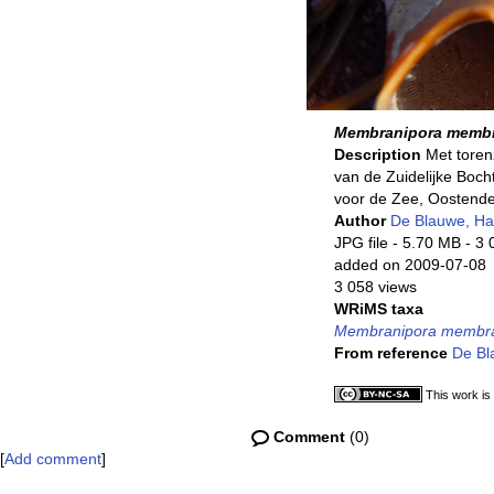
Membranipora memb
Description
Met toren
van de Zuidelijke Boch
voor de Zee, Oostende
Author
De Blauwe, H
JPG file
- 5.70 MB
- 3 
added on 2009-07-08
3 058 views
WRiMS taxa
Membranipora membr
From reference
De Bla
This work is
Comment
(0)
[
Add comment
]