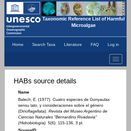
Taxonomic Reference List of Harmful
Microalgae
Home
Search Taxa
Literature
FAQ
Log in
Toggle
navigati
HABs source details
Name
Balech, E. (1977). Cuatro especies de Gonyaulax
sensu lato, y consideraciones sobre el género
(Dinoflagellata).
Revista del Museo Argentino de
Ciencias Naturales "Bernardino Rivadavia"
(Hidrobiología).
5(6): 115-136, 3 pl.
SourceID