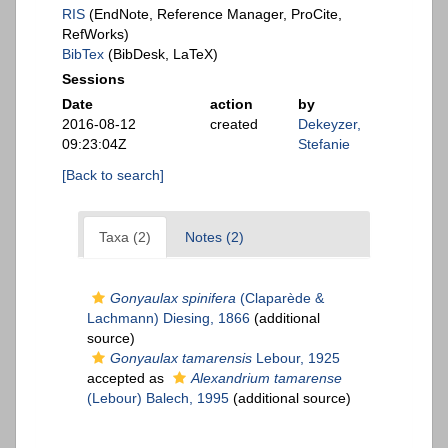
RIS
(EndNote, Reference Manager, ProCite,
RefWorks)
BibTex
(BibDesk, LaTeX)
Sessions
Date
action
by
2016-08-12
created
Dekeyzer,
09:23:04Z
Stefanie
[Back to search]
Taxa (2)
Notes (2)
Gonyaulax spinifera
(Claparède &
Lachmann) Diesing, 1866
(additional
source)
Gonyaulax tamarensis
Lebour, 1925
accepted as
Alexandrium tamarense
(Lebour) Balech, 1995
(additional source)