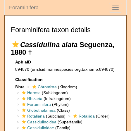
Foraminifera
Toggle
navigati
Foraminifera taxon details
Cassidulina alata
Seguenza,
1880 †
AphiaID
894870
(urn:lsid:marinespecies.org:taxname:894870)
Classification
Biota
Chromista
(Kingdom)
Harosa
(Subkingdom)
Rhizaria
(Infrakingdom)
Foraminifera
(Phylum)
Globothalamea
(Class)
Rotaliana
(Subclass)
Rotaliida
(Order)
Cassidulinoidea
(Superfamily)
Cassidulinidae
(Family)