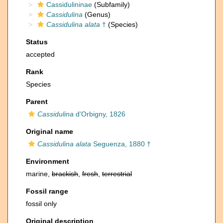
Cassidulininae
(Subfamily)
Cassidulina
(Genus)
Cassidulina alata
†
(Species)
Status
accepted
Rank
Species
Parent
Cassidulina
d'Orbigny, 1826
Original name
Cassidulina alata
Seguenza, 1880 †
Environment
marine,
brackish
,
fresh
,
terrestrial
Fossil range
fossil only
Original description