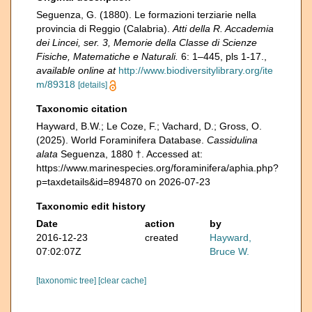
Seguenza, G. (1880). Le formazioni terziarie nella
provincia di Reggio (Calabria).
Atti della R. Accademia
dei Lincei, ser. 3, Memorie della Classe di Scienze
Fisiche, Matematiche e Naturali.
6: 1–445, pls 1-17.
,
available online at
http://www.biodiversitylibrary.org/ite
m/89318
[details]
Taxonomic citation
Hayward, B.W.; Le Coze, F.; Vachard, D.; Gross, O.
(2025). World Foraminifera Database.
Cassidulina
alata
Seguenza, 1880 †. Accessed at:
https://www.marinespecies.org/foraminifera/aphia.php?
p=taxdetails&id=894870 on 2026-07-23
Taxonomic edit history
Date
action
by
2016-12-23
created
Hayward,
07:02:07Z
Bruce W.
[taxonomic tree]
[clear cache]