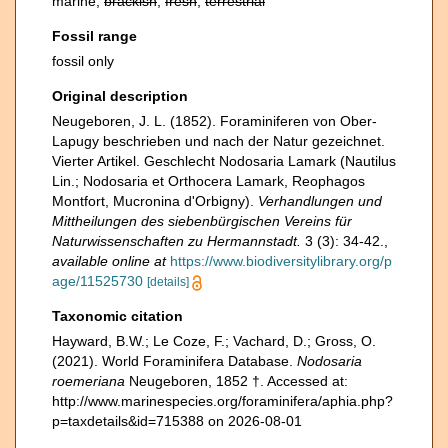
marine,
brackish
,
fresh
,
terrestrial
Fossil range
fossil only
Original description
Neugeboren, J. L. (1852). Foraminiferen von Ober-
Lapugy beschrieben und nach der Natur gezeichnet.
Vierter Artikel. Geschlecht Nodosaria Lamark (Nautilus
Lin.; Nodosaria et Orthocera Lamark, Reophagos
Montfort, Mucronina d'Orbigny).
Verhandlungen und
Mittheilungen des siebenbürgischen Vereins für
Naturwissenschaften zu Hermannstadt.
3 (3): 34-42.
,
available online at
https://www.biodiversitylibrary.org/p
age/11525730
[details]
Taxonomic citation
Hayward, B.W.; Le Coze, F.; Vachard, D.; Gross, O.
(2021). World Foraminifera Database.
Nodosaria
roemeriana
Neugeboren, 1852 †. Accessed at:
http://www.marinespecies.org/foraminifera/aphia.php?
p=taxdetails&id=715388 on 2026-08-01