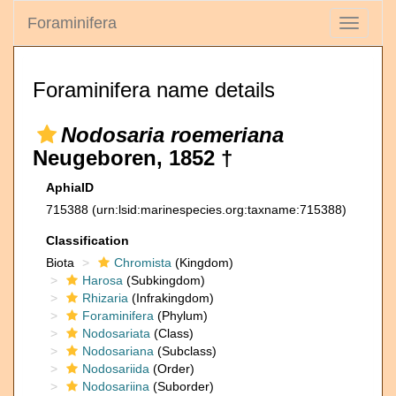
Foraminifera
Toggle
navigati
Foraminifera name details
Nodosaria roemeriana
Neugeboren, 1852 †
AphiaID
715388
(urn:lsid:marinespecies.org:taxname:715388)
Classification
Biota
Chromista
(Kingdom)
Harosa
(Subkingdom)
Rhizaria
(Infrakingdom)
Foraminifera
(Phylum)
Nodosariata
(Class)
Nodosariana
(Subclass)
Nodosariida
(Order)
Nodosariina
(Suborder)