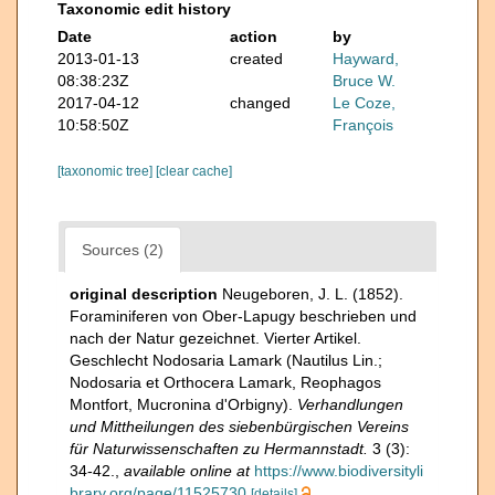
Taxonomic edit history
Date
action
by
2013-01-13
created
Hayward,
08:38:23Z
Bruce W.
2017-04-12
changed
Le Coze,
10:58:50Z
François
[taxonomic tree]
[clear cache]
Sources (2)
original description
Neugeboren, J. L. (1852).
Foraminiferen von Ober-Lapugy beschrieben und
nach der Natur gezeichnet. Vierter Artikel.
Geschlecht Nodosaria Lamark (Nautilus Lin.;
Nodosaria et Orthocera Lamark, Reophagos
Montfort, Mucronina d'Orbigny).
Verhandlungen
und Mittheilungen des siebenbürgischen Vereins
für Naturwissenschaften zu Hermannstadt.
3 (3):
34-42.
,
available online at
https://www.biodiversityli
brary.org/page/11525730
[details]