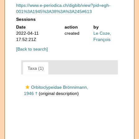
https://www.e-periodica.ch/digbib/view?pid=egh-
001%3A1945%3A38%3A%3A245#613
Sessions
Date
action
by
2022-04-11
created
Le Coze,
17:52:21Z
François
[Back to search]
Taxa (1)
Orbitoclypeidae Brönnimann,
1946 †
(original description)