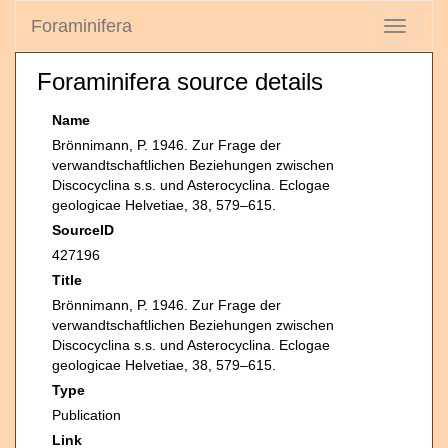
Foraminifera
Toggle
navigati
Foraminifera source details
Name
Brönnimann, P. 1946. Zur Frage der
verwandtschaftlichen Beziehungen zwischen
Discocyclina s.s. und Asterocyclina. Eclogae
geologicae Helvetiae, 38, 579–615.
SourceID
427196
Title
Brönnimann, P. 1946. Zur Frage der
verwandtschaftlichen Beziehungen zwischen
Discocyclina s.s. und Asterocyclina. Eclogae
geologicae Helvetiae, 38, 579–615.
Type
Publication
Link