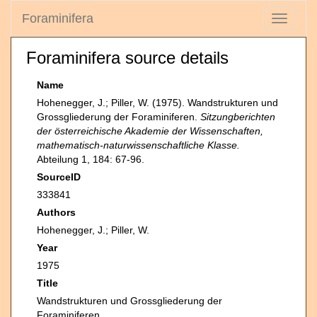
Foraminifera
Toggle
navigati
Foraminifera source details
Name
Hohenegger, J.; Piller, W. (1975). Wandstrukturen und
Grossgliederung der Foraminiferen.
Sitzungberichten
der österreichische Akademie der Wissenschaften,
mathematisch-naturwissenschaftliche Klasse.
Abteilung 1, 184: 67-96.
SourceID
333841
Authors
Hohenegger, J.; Piller, W.
Year
1975
Title
Wandstrukturen und Grossgliederung der
Foraminiferen