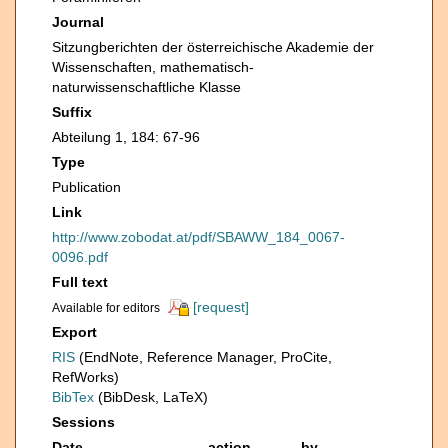
Journal
Sitzungberichten der österreichische Akademie der
Wissenschaften, mathematisch-
naturwissenschaftliche Klasse
Suffix
Abteilung 1, 184: 67-96
Type
Publication
Link
http://www.zobodat.at/pdf/SBAWW_184_0067-
0096.pdf
Full text
[request]
Available for editors
Export
RIS
(EndNote, Reference Manager, ProCite,
RefWorks)
BibTex
(BibDesk, LaTeX)
Sessions
Date
action
by