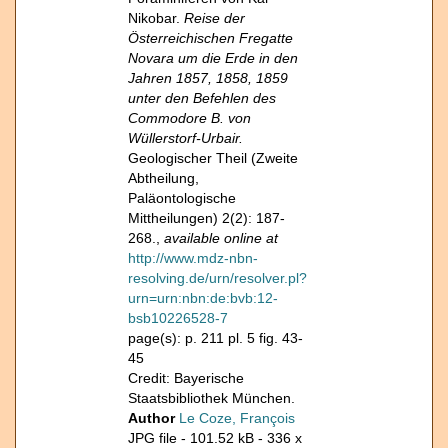
Nikobar.
Reise der
Österreichischen Fregatte
Novara um die Erde in den
Jahren 1857, 1858, 1859
unter den Befehlen des
Commodore B. von
Wüllerstorf-Urbair.
Geologischer Theil (Zweite
Abtheilung,
Paläontologische
Mittheilungen) 2(2): 187-
268.,
available online at
http://www.mdz-nbn-
resolving.de/urn/resolver.pl?
urn=urn:nbn:de:bvb:12-
bsb10226528-7
page(s): p. 211 pl. 5 fig. 43-
45
Credit: Bayerische
Staatsbibliothek München.
Author
Le Coze, François
JPG file
- 101.52 kB
- 336 x