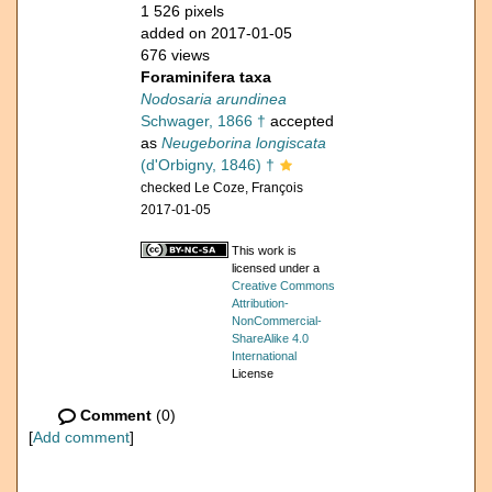
1 526 pixels
added on 2017-01-05
676 views
Foraminifera taxa
Nodosaria arundinea
Schwager, 1866 †
accepted
as
Neugeborina longiscata
(d'Orbigny, 1846) †
checked Le Coze, François
2017-01-05
This work is
licensed under a
Creative Commons
Attribution-
NonCommercial-
ShareAlike 4.0
International
License
Comment
(0)
[
Add comment
]